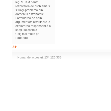
legi ȘTIAM pentru
rezolvarea de probleme și
situații-problemă din
domeniul astronomiei.
Formularea de opinii
argumentate referitoare la
explorarea responsabilă a
spațiului cosmic...
Citiți mai multe pe
Edupedu...
Stiri
Numar de accesari:
134.120.335