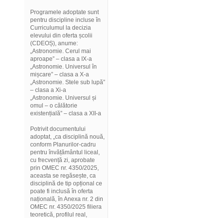
Programele adoptate sunt
pentru discipline incluse în
Curriculumul la decizia
elevului din oferta școlii
(CDEOȘ), anume:
„Astronomie. Cerul mai
aproape” – clasa a IX-a
„Astronomie. Universul în
mișcare” – clasa a X-a
„Astronomie. Stele sub lupă”
– clasa a Xi-a
„Astronomie. Universul și
omul – o călătorie
existențială” – clasa a XII-a
Potrivit documentului
adoptat, „ca disciplină nouă,
conform Planurilor-cadru
pentru învățământul liceal,
cu frecvență zi, aprobate
prin OMEC nr. 4350/2025,
aceasta se regăsește, ca
disciplină de tip opțional ce
poate fi inclusă în oferta
națională, în Anexa nr. 2 din
OMEC nr. 4350/2025 filiera
teoretică, profilul real,