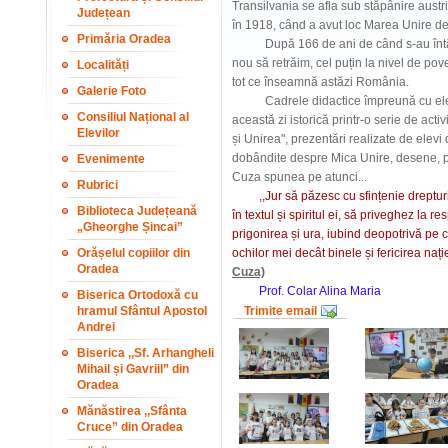
Transilvania se afla sub stăpânire aust
Județean
în 1918, când a avut loc Marea Unire de 
Primăria Oradea
După 166 de ani de când s-au întâmpl
nou să retrăim, cel puțin la nivel de pove
Localități
tot ce înseamnă astăzi România.
Galerie Foto
Cadrele didactice împreună cu elevii
Consiliul Național al
această zi istorică printr-o serie de acti
Elevilor
și Unirea", prezentări realizate de elevi
dobândite despre Mica Unire, desene, pro
Evenimente
Cuza spunea pe atunci...
Rubrici
,,Jur să păzesc cu sfințenie drepturi
Biblioteca Județeană
în textul și spiritul ei, să priveghez la re
„Gheorghe Șincai”
prigonirea și ura, iubind deopotrivă pe c
Orășelul copiilor din
ochilor mei decât binele și fericirea naț
Oradea
Cuza)
Prof. Colar Alina Maria
Biserica Ortodoxă cu
hramul Sfântul Apostol
Trimite email
Andrei
Biserica ,,Sf. Arhangheli
Mihail și Gavriil” din
Oradea
Mănăstirea ,,Sfânta
Cruce” din Oradea