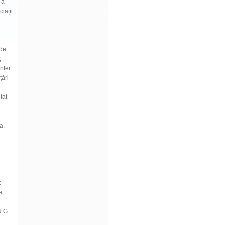
 a
iații
 de
,
nței
țări
tat
a,
e
e
N.G.