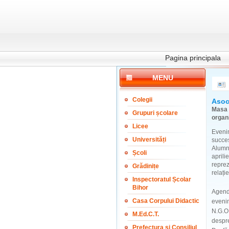
Pagina principala
MENU
Colegii
Asoci
Masa
Grupuri școlare
organi
Licee
Eveni
Universități
succe
Alumni
Școli
aprili
repre
Grădinițe
relați
Inspectoratul Școlar
Bihor
Agenda
Casa Corpului Didactic
evenim
N.G.O.
M.Ed.C.T.
despre
Prefectura și Consiliul