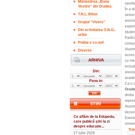
Mănăstirea ,,Buna
oportu
Vestire" din Oradea
În a d
T.N.L. Bihor
sesiun
asocia
Grupul "Vivere"
experi
Din activitatea O.N.G.-
studen
urilor
Partic
Poliția e cu noi!
comun
Alumni
Diverse
acces 
ARHIVA
cu med
includ
Din:
asocia
academ
Pana in:
Ca o 
Orad
dintre
reprez
STIRI
Alumni
dezvol
Ce aflăm de la Edupedu,
Evenim
care publică știri la zi
univer
despre educație...
Tri
27 iulie 2026