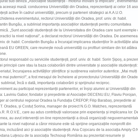
urat sub deviza „Asociațiile studențești - motorul inovării și implicării", evenimentul
a aceeași masă: conducerea Universității din Oradea, reprezentanți ai celor 16 asoc
țești active în cadrul universității, precum și parteneri strategici ai A.A.U.O.
chiderea evenimentului, rectorul Universității din Oradea, prof. univ. dr. habil.
ntin Bungău, a subliniat importanța asociațiilor studențești pentru comunitatea
ică. „Sunt asociații studențești de la Universitatea din Oradea care sunt exemple
ractici la nivel național", a declarat rectorul Universității din Oradea. De asemenea
univ. dr. habil. Constantin Bungău a încurajat implicarea studenților în activitățile alia
ană EU GREEN, care reunește nouă universități cu profiluri similare din tot atâtea 
ene.
torul responsabil cu serviciile studențești, prof. univ. dr. habil. Sorin Șipoș, a prezen
rei principii care stau la baza colaborării dintre universitate și asociațiile studențești:
eriatul, încurajarea activităților științifice și susținerea valorilor autentice. „Mai mulți
 mai puternici!", a fost mesajul de încheiere al prorectorului Universității din Orade
 subliniat, încă o dată, importanța colaborării și sprijinului reciproc.
niment au participat reprezentanții partenerilor, ei înșiși alumni ai Universității din
: Laviniu Gabor, fondator și președinte al Asociației DECENU.EU, Flaviu Porojan,
r al centrului regional Oradea la Fundația CREFOP, Filip Barabaș, președinte al
T. Oradea, și Costuț Sorina, manager de proiect N.G.O. Matches, reprezentantă
A.R. R.O.V.E., care au adus contribuții valoroase prin experiența și implicarea lor. D
ea, au avut intervenții on-line reprezentanții a două organizații neguvernamental
ante la nivel național a căror misiune este să sprijine organizațiile nonprofit din
a, incluzând aici și asociațiile studențești. Ana Cojocaru de la asociația Amply O.
edana Luțescu de la asociația Techsoup România au prezentat resursele și