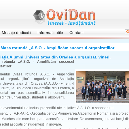
Mesaje dedicatii
Informatii utile
Contact
Masa rotundă „A.S.O. - Amplificăm succesul organizațiilor
ația Alumni Universitatea din Oradea a organizat, vineri,
 rotundă „A.S.O. - Amplificăm succesul
zațiilor
mentul „Masa rotundă A.S.O. - Amplificăm
sul organizațiilor", organizat de Asociația
 Universitatea din Oradea (A.A.U.O.) vineri, 4
e 2025, la Biblioteca Universității din Oradea, a
zentat un pas semnificativ în consolidarea
ei dintre universitate, studenți și absolvenți.
 evenimentului a inclus: prezentări ale inițiativei A.A.U.O., a sponsorului
entului, A.P.P.A.R. - Asociația pentru Promovarea Afacerilor în România și a proiect
 Matches, din care face parte această manifestare. De asemenea, au avut loc și dis
 rolul asociațiilor studențești în inovare.