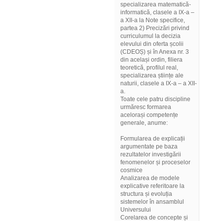
specializarea matematică-
informatică, clasele a IX-a –
a XII-a la Note specifice,
partea 2) Precizări privind
curriculumul la decizia
elevului din oferta școlii
(CDEOȘ) și în Anexa nr. 3
din același ordin, filiera
teoretică, profilul real,
specializarea științe ale
naturii, clasele a IX-a – a XII-
a.
Toate cele patru discipline
urmăresc formarea
acelorași competențe
generale, anume:
Formularea de explicații
argumentate pe baza
rezultatelor investigării
fenomenelor și proceselor
cosmice
Analizarea de modele
explicative referitoare la
structura și evoluția
sistemelor în ansamblul
Universului
Corelarea de concepte și