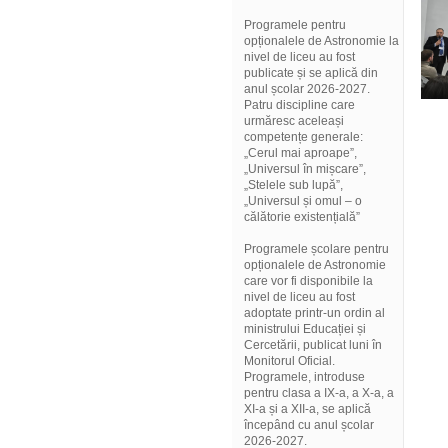
Programele pentru
opționalele de Astronomie la
nivel de liceu au fost
publicate și se aplică din
anul școlar 2026-2027.
Patru discipline care
urmăresc aceleași
competențe generale:
„Cerul mai aproape”,
„Universul în mișcare”,
„Stelele sub lupă”,
„Universul și omul – o
călătorie existențială”
Programele școlare pentru
opționalele de Astronomie
care vor fi disponibile la
nivel de liceu au fost
adoptate printr-un ordin al
ministrului Educației și
Cercetării, publicat luni în
Monitorul Oficial.
Programele, introduse
pentru clasa a IX-a, a X-a, a
XI-a și a XII-a, se aplică
începând cu anul școlar
2026-2027.