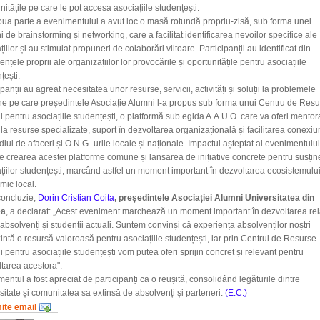
nitățile pe care le pot accesa asociațiile studențești.
oua parte a evenimentului a avut loc o masă rotundă propriu-zisă, sub forma unei
i de brainstorming și networking, care a facilitat identificarea nevoilor specifice ale
țiilor și au stimulat propuneri de colaborări viitoare. Participanții au identificat din
ențele proprii ale organizațiilor lor provocările și oportunitățile pentru asociațiile
țești.
ipanții au agreat necesitatea unor resurse, servicii, activități și soluții la problemele
e pe care președintele Asociație Alumni l-a propus sub forma unui Centru de Resu
 pentru asociațiile studențești, o platformă sub egida A.A.U.O. care va oferi mentora
la resurse specializate, suport în dezvoltarea organizațională și facilitarea conexiu
iul de afaceri și O.N.G.-urile locale și naționale. Impactul așteptat al evenimentului
e crearea acestei platforme comune și lansarea de inițiative concrete pentru susți
țiilor studențești, marcând astfel un moment important în dezvoltarea ecosistemulu
ic local.
concluzie,
Dorin Cristian Coita
, președintele Asociației Alumni Universitatea din
ea
, a declarat: „Acest eveniment marchează un moment important în dezvoltarea rela
 absolvenți și studenții actuali. Suntem convinși că experiența absolvenților noștri
intă o resursă valoroasă pentru asociațiile studențești, iar prin Centrul de Resurse
 pentru asociațiile studențești vom putea oferi sprijin concret și relevant pentru
tarea acestora".
entul a fost apreciat de participanți ca o reușită, consolidând legăturile dintre
sitate și comunitatea sa extinsă de absolvenți și parteneri.
(E.C.)
mite email