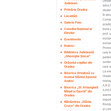
Desfăș
Județean
adus l
Primăria Oradea
studen
În des
Localități
Consta
Galerie Foto
academ
Consiliul Național al
bune p
Elevilor
prof. 
europe
Evenimente
europ
Rubrici
Prorec
Biblioteca Județeană
cele t
„Gheorghe Șincai”
parten
suntem
Orășelul copiilor din
Oradea
care a
La eve
Biserica Ortodoxă cu
Oradea
hramul Sfântul Apostol
manage
Andrei
A.R.D.
Biserica ,,Sf. Arhangheli
A.P.P.
Mihail și Gavriil” din
asemen
Oradea
import
Mănăstirea ,,Sfânta
Români
Cruce” din Oradea
și Lor