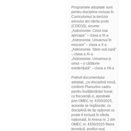
Programele adoptate sunt
pentru discipline incluse în
Curriculumul la decizia
elevului din oferta școlii
(CDEOȘ), anume:
„Astronomie. Cerul mai
aproape” – clasa a IX-a
„Astronomie. Universul în
mișcare” – clasa a X-a
„Astronomie. Stele sub lupă”
– clasa a Xi-a
„Astronomie. Universul și
omul – o călătorie
existențială” – clasa a XII-a
Potrivit documentului
adoptat, „ca disciplină nouă,
conform Planurilor-cadru
pentru învățământul liceal,
cu frecvență zi, aprobate
prin OMEC nr. 4350/2025,
aceasta se regăsește, ca
disciplină de tip opțional ce
poate fi inclusă în oferta
națională, în Anexa nr. 2 din
OMEC nr. 4350/2025 filiera
teoretică, profilul real,