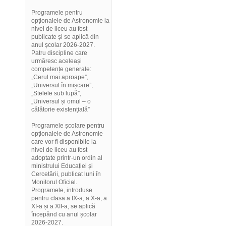
Programele pentru
opționalele de Astronomie la
nivel de liceu au fost
publicate și se aplică din
anul școlar 2026-2027.
Patru discipline care
urmăresc aceleași
competențe generale:
„Cerul mai aproape”,
„Universul în mișcare”,
„Stelele sub lupă”,
„Universul și omul – o
călătorie existențială”
Programele școlare pentru
opționalele de Astronomie
care vor fi disponibile la
nivel de liceu au fost
adoptate printr-un ordin al
ministrului Educației și
Cercetării, publicat luni în
Monitorul Oficial.
Programele, introduse
pentru clasa a IX-a, a X-a, a
XI-a și a XII-a, se aplică
începând cu anul școlar
2026-2027.