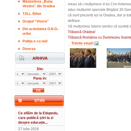
Mănăstirea ,,Buna
vreau să-i mulțumesc d-lui Crin Antonescu
Vestire" din Oradea
aduc mulțumiri speciale Brigăzii 30 Gar
T.N.L. Bihor
că sunt prezenți azi la Oradea, dar și tu
defilare.
Grupul "Vivere"
Vă mulțumesc tuturor pentru că sunteți as
Din activitatea O.N.G.-
Trăiască Oradea!
urilor
Trăiască România cu Dumnezeu înainte
Poliția e cu noi!
Trimite email
Diverse
ARHIVA
Din:
Pana in:
STIRI
Ce aflăm de la Edupedu,
care publică știri la zi
despre educație...
27 iulie 2026