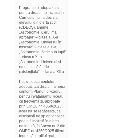
Programele adoptate sunt
pentru discipline incluse în
Curriculumul la decizia
elevului din oferta școlii
(CDEOȘ), anume:
„Astronomie. Cerul mai
aproape” – clasa a IX-a
„Astronomie. Universul în
mișcare” – clasa a X-a
„Astronomie. Stele sub lupă”
– clasa a Xi-a
„Astronomie. Universul și
omul – o călătorie
existențială” – clasa a XII-a
Potrivit documentului
adoptat, „ca disciplină nouă,
conform Planurilor-cadru
pentru învățământul liceal,
cu frecvență zi, aprobate
prin OMEC nr. 4350/2025,
aceasta se regăsește, ca
disciplină de tip opțional ce
poate fi inclusă în oferta
națională, în Anexa nr. 2 din
OMEC nr. 4350/2025 filiera
teoretică, profilul real,