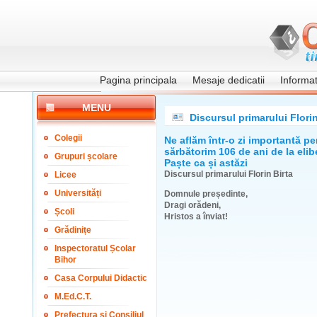
Pagina principala
Mesaje dedicatii
Informati
MENU
Discursul primarului Florin
Colegii
Ne aflăm într-o zi importantă p
sărbătorim 106 de ani de la elib
Grupuri școlare
Paște ca și astăzi
Discursul primarului Florin Birta
Licee
Universități
Domnule președinte,
Dragi orădeni,
Școli
Hristos a înviat!
Grădinițe
Inspectoratul Școlar
Bihor
Casa Corpului Didactic
M.Ed.C.T.
Prefectura și Consiliul