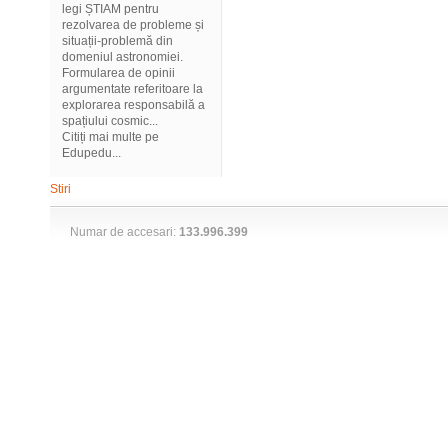
legi ȘTIAM pentru
rezolvarea de probleme și
situații-problemă din
domeniul astronomiei.
Formularea de opinii
argumentate referitoare la
explorarea responsabilă a
spațiului cosmic...
Citiți mai multe pe
Edupedu...
Stiri
Numar de accesari:
133.996.399