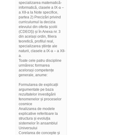
specializarea matematică-
informatică, clasele a IX-a –
a XII-a la Note specifice,
partea 2) Precizări privind
curriculumul la decizia
elevului din oferta școlii
(CDEOȘ) și în Anexa nr. 3
din același ordin, filiera
teoretică, profilul real,
specializarea științe ale
naturii, clasele a IX-a – a XII-
a.
Toate cele patru discipline
urmăresc formarea
acelorași competențe
generale, anume:
Formularea de explicații
argumentate pe baza
rezultatelor investigării
fenomenelor și proceselor
cosmice
Analizarea de modele
explicative referitoare la
structura și evoluția
sistemelor în ansamblul
Universului
Corelarea de concepte și