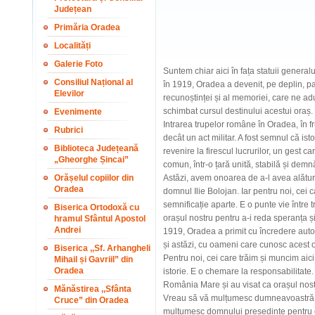
Județean
Primăria Oradea
Localități
Galerie Foto
Suntem chiar aici în fața statuii general
Consiliul Național al
în 1919, Oradea a devenit, pe deplin, p
Elevilor
recunoștinței și al memoriei, care ne a
schimbat cursul destinului acestui oraș.
Evenimente
Intrarea trupelor române în Oradea, în 
Rubrici
decât un act militar. A fost semnul că isto
Biblioteca Județeană
revenire la firescul lucrurilor, un gest c
„Gheorghe Șincai”
comun, într-o țară unită, stabilă și demn
Orășelul copiilor din
Astăzi, avem onoarea de a-l avea alătur
Oradea
domnul Ilie Bolojan. Iar pentru noi, cei 
semnificație aparte. E o punte vie între tr
Biserica Ortodoxă cu
orașul nostru pentru a-i reda speranța și
hramul Sfântul Apostol
Andrei
1919, Oradea a primit cu încredere autorit
și astăzi, cu oameni care cunosc acest ora
Biserica ,,Sf. Arhangheli
Pentru noi, cei care trăim și muncim ai
Mihail și Gavriil” din
Oradea
istorie. E o chemare la responsabilitate.
România Mare și au visat ca orașul nost
Mănăstirea ,,Sfânta
Vreau să vă mulțumesc dumneavoastră, t
Cruce” din Oradea
mulțumesc domnului președinte pentru c