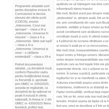
ajutându-ne să înțelegem mai bine cum dis
Programele adoptate sunt
influențează starea trupului.
pentru discipline incluse în
Mai mult, făcând acest pas dinspre mate
Curriculumul la decizia
elevului din oferta școlii
„dedesubtul“ ei, științele arată, într-un fe
(CDEOȘ), anume:
ele, prin constituenții din care sunt făcu
„Astronomie. Cerul mai
plantele, vietățile și trupul omului au fos
aproape” – clasa a IX-a
acești constituenți care alcătuiesc lucrur
„Astronomie. Universul în
constituție duală și sunt, în ultimă inst
mișcare” – clasa a X-a
„Astronomie. Stele sub lupă”
a fi pătrunsă de lucrarea sfințitoare a l
– clasa a Xi-a
al omului îl arată pe el ca microcosmos
„Astronomie. Universul și
Mai mult chiar, inseparabilitatea cuanti
omul – o călătorie
trupul nostru și întregul univers. Mecan
existențială” – clasa a XII-a
vorba despre nonseparabilitate sau nonl
particule care au fost legate între ele pă
Potrivit documentului
adoptat, „ca disciplină nouă,
experienței directe, nici o acțiune nu s
conform Planurilor-cadru
luminii. În lumea cuantică, particulele c
pentru învățământul liceal,
legăturilor lor și se manifestă ca atare, î
cu frecvență zi, aprobate
Acțiunea exercitată asupra uneia dintre el
prin OMEC nr. 4350/2025,
instantaneu, indiferent la ce distanță se
aceasta se regăsește, ca
disciplină de tip opțional ce
Faptul nonlocalității, verificat deja exp
poate fi inclusă în oferta
cum, într-un fel, omul este mai mult decâ
națională, în Anexa nr. 2 din
terestre. Þinând seama de faptul că la î
OMEC nr. 4350/2025 filiera
fost una, omul se dezvăluie a fi într-un f
teoretică, profilul real,