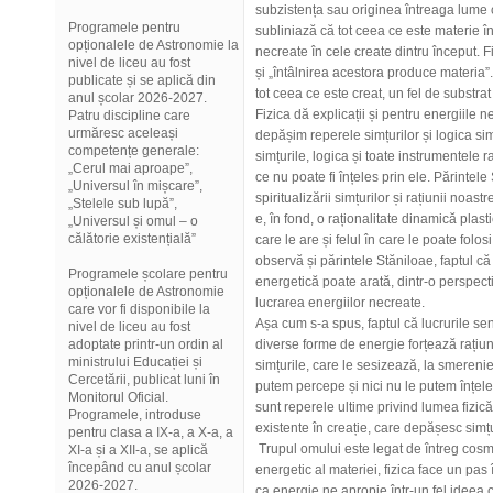
subzistența sau originea întreaga lume c
Programele pentru
subliniază că tot ceea ce este materie î
opționalele de Astronomie la
necreate în cele create dintru început. Fi
nivel de liceu au fost
și „întâlnirea acestora produce materia”. 
publicate și se aplică din
tot ceea ce este creat, un fel de substrat
anul școlar 2026-2027.
Fizica dă explicații și pentru energiile n
Patru discipline care
urmăresc aceleași
depășim reperele simțurilor și logica sim
competențe generale:
simțurile, logica și toate instrumentele 
„Cerul mai aproape”,
ce nu poate fi înțeles prin ele. Părintel
„Universul în mișcare”,
spiritualizării simțurilor și rațiunii noas
„Stelele sub lupă”,
e, în fond, o raționalitate dinamică plas
„Universul și omul – o
călătorie existențială”
care le are și felul în care le poate fol
observă și părintele Stăniloae, faptul c
Programele școlare pentru
energetică poate arată, dintr-o perspect
opționalele de Astronomie
lucrarea energiilor necreate.
care vor fi disponibile la
Așa cum s-a spus, faptul că lucrurile sen
nivel de liceu au fost
adoptate printr-un ordin al
diverse forme de energie forțează rațiune
ministrului Educației și
simțurile, care le sesizează, la smerenie
Cercetării, publicat luni în
putem percepe și nici nu le putem înțeleg
Monitorul Oficial.
sunt reperele ultime privind lumea fizică 
Programele, introduse
existente în creație, care depășesc simțu
pentru clasa a IX-a, a X-a, a
Trupul omului este legat de întreg cosm
XI-a și a XII-a, se aplică
începând cu anul școlar
energetic al materiei, fizica face un pas
2026-2027.
ca energie ne apropie într-un fel ideea c