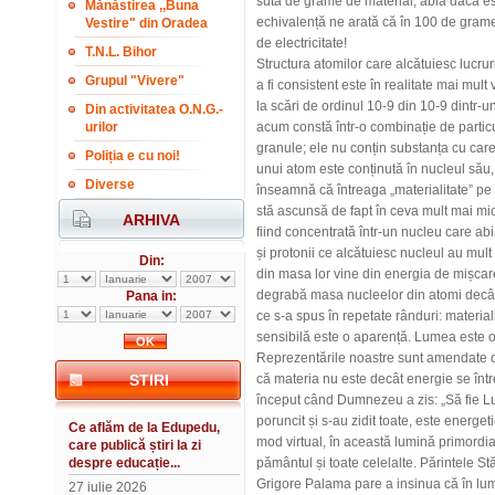
sută de grame de material, abia dacă este
Mănăstirea ,,Buna
echivalență ne arată că în 100 de grame
Vestire" din Oradea
de electricitate!
T.N.L. Bihor
Structura atomilor care alcătuiesc lucru
Grupul "Vivere"
a fi consistent este în realitate mai mu
la scări de ordinul 10-9 din 10-9 dintr-un 
Din activitatea O.N.G.-
urilor
acum constă într-o combinație de particu
granule; ele nu conțin substanța cu car
Poliția e cu noi!
unui atom este conținută în nucleul său
Diverse
înseamnă că întreaga „materialitate” pe 
stă ascunsă de fapt în ceva mult mai mic
ARHIVA
fiind concentrată într-un nucleu care ab
și protonii ce alcătuiesc nucleul au mu
Din:
din masa lor vine din energia de mișcare 
degrabă masa nucleelor din atomi decât
Pana in:
ce s-a spus în repetate rânduri: material
sensibilă este o aparență. Lumea este o
Reprezentările noastre sunt amendate de 
STIRI
că materia nu este decât energie se întrev
început când Dumnezeu a zis: „Să fie L
poruncit și s-au zidit toate, este energet
Ce aflăm de la Edupedu,
mod virtual, în această lumină primordia
care publică știri la zi
despre educație...
pământul și toate celelalte. Părintele Stă
Grigore Palama pare a insinua că în lum
27 iulie 2026