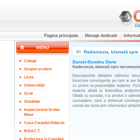
Pagina principala
Mesaje dedicatii
Informati
MENU
Radiestezia, blamată spre
Colegii
Daniel-Dumitru Darie
Radiestezia, blamată spre necunoașt
Grupuri școlare
Descoperirile științelor ultimului se
Licee
încercare convingerile pe care le are fi
Universități
cu privire la proprietățile materiei. Fiz
materia aflată la îndemâna simțurilo
Școli
Odată cu aceasta, s-a produs o adevăra
cunoaștere, care a diminuat convinger
Grădinițe
culese din lume prin intermediul simțurilo
Inspectoratul Școlar
Bihor
Casa Corpului Didactic
M.Ed.C.T.
Prefectura și Consiliul