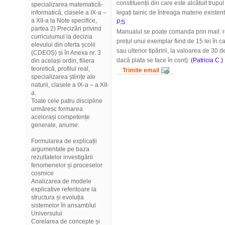
constituenții din care este alcătuit trupu
specializarea matematică-
informatică, clasele a IX-a –
legați tainic de întreaga materie existent
a XII-a la Note specifice,
P.S.
partea 2) Precizări privind
Manualul se poate comanda prin mail:
curriculumul la decizia
prețul unui exemplar fiind de 15 lei în c
elevului din oferta școlii
sau ulterior tipăririi, la valoarea de 30 d
(CDEOȘ) și în Anexa nr. 3
dacă plata se face în cont).
(Patricia C.)
din același ordin, filiera
teoretică, profilul real,
Trimite email
specializarea științe ale
naturii, clasele a IX-a – a XII-
a.
Toate cele patru discipline
urmăresc formarea
acelorași competențe
generale, anume:
Formularea de explicații
argumentate pe baza
rezultatelor investigării
fenomenelor și proceselor
cosmice
Analizarea de modele
explicative referitoare la
structura și evoluția
sistemelor în ansamblul
Universului
Corelarea de concepte și