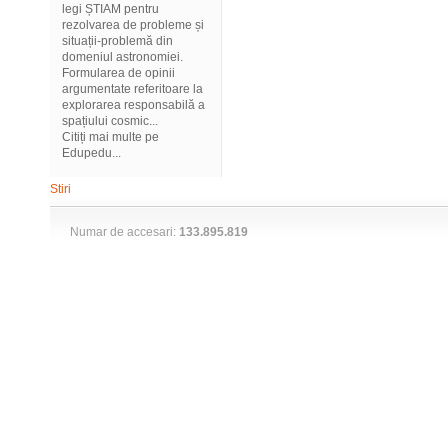
legi ȘTIAM pentru
rezolvarea de probleme și
situații-problemă din
domeniul astronomiei.
Formularea de opinii
argumentate referitoare la
explorarea responsabilă a
spațiului cosmic...
Citiți mai multe pe
Edupedu...
Stiri
Numar de accesari:
133.895.819