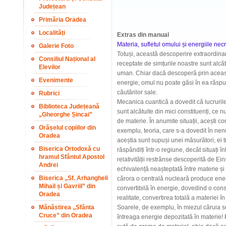
Județean
Primăria Oradea
Localități
Extras din manual
Materia, sufletul omului și energiile nec
Galerie Foto
Totuși, această descoperire extraordinară 
Consiliul Național al
receptate de simțurile noastre sunt alcăt
Elevilor
uman. Chiar dacă descoperă prin aceasta
Evenimente
energie, omul nu poate găsi în ea răspun
căutărilor sale.
Rubrici
Mecanica cuantică a dovedit că lucrurile
Biblioteca Județeană
sunt alcătuite din mici constituenți, ce
„Gheorghe Șincai”
de materie. În anumite situații, acești c
Orășelul copiilor din
exemplu, teoria, care s-a dovedit în ne
Oradea
aceștia sunt supuși unei măsurători, ei t
Biserica Ortodoxă cu
răspândiți într-o regiune, decât situați în
hramul Sfântul Apostol
relativității restrânse descoperită de Ei
Andrei
echivalență neașteptată între materie și
Biserica ,,Sf. Arhangheli
cărora o centrală nucleară produce ener
Mihail și Gavriil” din
convertibilă în energie, dovedind o const
Oradea
realitate, convertirea totală a materiei în
Mănăstirea ,,Sfânta
Soarele, de exemplu, în miezul căruia se
Cruce” din Oradea
întreaga energie depozitată în materie! P