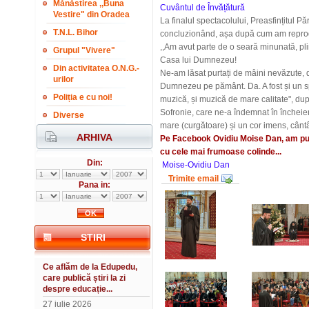
Mănăstirea ,,Buna
Cuvântul de Învățătură
Vestire" din Oradea
La finalul spectacolului, Preasfințitul P
T.N.L. Bihor
concluzionând, așa după cum am reprodu
,,Am avut parte de o seară minunată, pli
Grupul "Vivere"
Casa lui Dumnezeu!
Din activitatea O.N.G.-
Ne-am lăsat purtați de mâini nevăzute, de
urilor
Dumnezeu pe pământ. Da. A fost și un s
Poliția e cu noi!
muzică, și muzică de mare calitate", dup
Sofronie, care ne-a îndemnat în încheier
Diverse
mare (curgătoare) și un cor imens, cântâ
ARHIVA
Pe Facebook Ovidiu Moise Dan, am pub
cu cele mai frumoase colinde...
Din:
Moise-Ovidiu Dan
Trimite email
Pana in:
STIRI
Ce aflăm de la Edupedu,
care publică știri la zi
despre educație...
27 iulie 2026