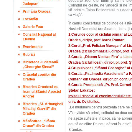
deoparte zgomotul lumii și să ne plec
Județean
Colindul ne crește, ne vindecă și ne î
să primim Taina Betleemului nu doar c
Primăria Oradea
ca viață".
Localități
În cadrul concertului de colinde de astă
Galerie Foto
Nașterii Domnului următoarele formații 
Consiliul Național al
1.Corul de copii al ciclului primar al
Elevilor
Oradea, dirijor, prof. Ioana
Roman;
2.Corul ,,Prof. Felician Mureșan"
al Li
Evenimente
Oradea (ciclul gimnazial), dirijor, prof
Rubrici
3.Corala ,,Diacon Nicolae Firu" a Lic
Biblioteca Județeană
Oradea (ciclul liceal), dirijor, pr. prof.
„Gheorghe Șincai”
4.Grupul vocal ,,Sfântul Gheorghe" al A
5.Corala ,,Psalmodia Varadiensis
" a F
Orășelul copiilor din
Oradea
Coman
" din Oradea, dirijor, pr. conf. u
6.Corala Preoțească ,,Pr. Prof. Cornel
Biserica Ortodoxă cu
Ștefan Lakatos;
hramul Sfântul Apostol
Invitalul special al evenimentului este
Andrei
univ. dr. Ovidiu Iloc.
Biserica ,,Sf. Arhangheli
,,Le mulțumim pentru prezența care ne 
Mihail și Gavriil” din
Vă invităm să primiți colindul nu doar c
Oradea
ne așeze sufletele în pace, să ne apropi
Mănăstirea ,,Sfânta
adusă de către Pruncul născut în iesle",
Cruce” din Oradea
Brândaș.