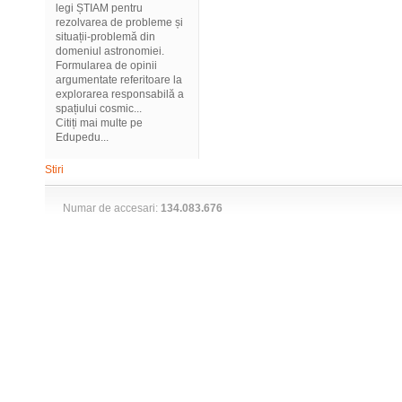
legi ȘTIAM pentru
rezolvarea de probleme și
situații-problemă din
domeniul astronomiei.
Formularea de opinii
argumentate referitoare la
explorarea responsabilă a
spațiului cosmic...
Citiți mai multe pe
Edupedu...
Stiri
Numar de accesari:
134.083.676