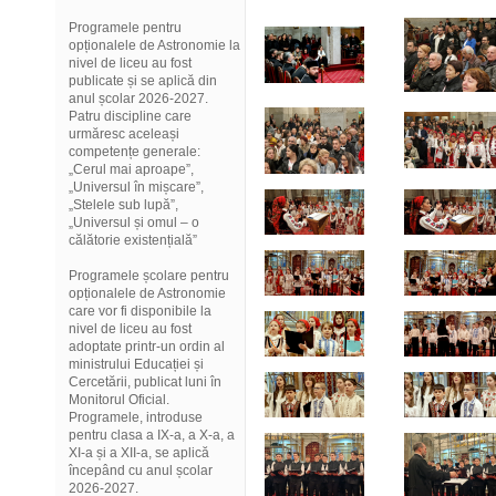
Programele pentru
opționalele de Astronomie la
nivel de liceu au fost
publicate și se aplică din
anul școlar 2026-2027.
Patru discipline care
urmăresc aceleași
competențe generale:
„Cerul mai aproape”,
„Universul în mișcare”,
„Stelele sub lupă”,
„Universul și omul – o
călătorie existențială”
Programele școlare pentru
opționalele de Astronomie
care vor fi disponibile la
nivel de liceu au fost
adoptate printr-un ordin al
ministrului Educației și
Cercetării, publicat luni în
Monitorul Oficial.
Programele, introduse
pentru clasa a IX-a, a X-a, a
XI-a și a XII-a, se aplică
începând cu anul școlar
2026-2027.