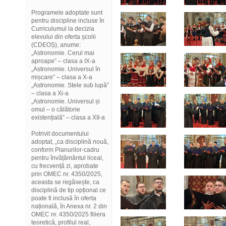
Programele adoptate sunt
pentru discipline incluse în
Curriculumul la decizia
elevului din oferta școlii
(CDEOȘ), anume:
„Astronomie. Cerul mai
aproape” – clasa a IX-a
„Astronomie. Universul în
mișcare” – clasa a X-a
„Astronomie. Stele sub lupă”
– clasa a Xi-a
„Astronomie. Universul și
omul – o călătorie
existențială” – clasa a XII-a
Potrivit documentului
adoptat, „ca disciplină nouă,
conform Planurilor-cadru
pentru învățământul liceal,
cu frecvență zi, aprobate
prin OMEC nr. 4350/2025,
aceasta se regăsește, ca
disciplină de tip opțional ce
poate fi inclusă în oferta
națională, în Anexa nr. 2 din
OMEC nr. 4350/2025 filiera
teoretică, profilul real,