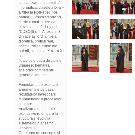
specializarea matematică-
informatică, clasele a IX-a –
a XII-a la Note specifice,
partea 2) Precizări privind
curriculumul la decizia
elevului din oferta școlii
(CDEOȘ) și în Anexa nr. 3
din același ordin, filiera
teoretică, profilul real,
specializarea științe ale
naturii, clasele a IX-a – a XII-
a.
Toate cele patru discipline
urmăresc formarea
acelorași competențe
generale, anume:
Formularea de explicații
argumentate pe baza
rezultatelor investigării
fenomenelor și proceselor
cosmice
Analizarea de modele
explicative referitoare la
structura și evoluția
sistemelor în ansamblul
Universului
Corelarea de concepte și