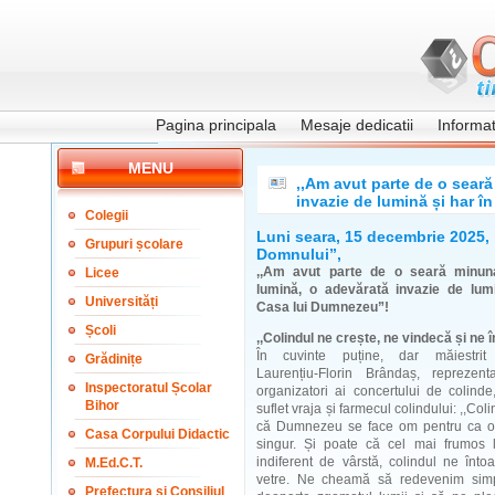
Pagina principala
Mesaje dedicatii
Informati
MENU
,,Am avut parte de o seară
invazie de lumină și har î
Colegii
Luni seara, 15 decembrie 2025, 
Grupuri școlare
Domnului”,
,,Am avut parte de o seară minuna
Licee
lumină, o adevărată invazie de lum
Universități
Casa lui Dumnezeu”!
Școli
,,Colindul ne crește, ne vindecă și ne î
În cuvinte puține, dar măiestrit 
Grădinițe
Laurențiu-Florin Brândaș, reprezentan
Inspectoratul Școlar
organizatori ai concertului de colind
Bihor
suflet vraja și farmecul colindului: ,,Co
că Dumnezeu se face om pentru ca o
Casa Corpului Didactic
singur. Și poate că cel mai frumos 
indiferent de vârstă, colindul ne înt
M.Ed.C.T.
vetre. Ne cheamă să redevenim simp
Prefectura și Consiliul