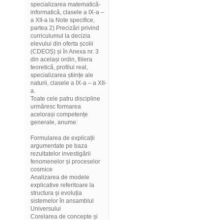
specializarea matematică-
informatică, clasele a IX-a –
a XII-a la Note specifice,
partea 2) Precizări privind
curriculumul la decizia
elevului din oferta școlii
(CDEOȘ) și în Anexa nr. 3
din același ordin, filiera
teoretică, profilul real,
specializarea științe ale
naturii, clasele a IX-a – a XII-
a.
Toate cele patru discipline
urmăresc formarea
acelorași competențe
generale, anume:
Formularea de explicații
argumentate pe baza
rezultatelor investigării
fenomenelor și proceselor
cosmice
Analizarea de modele
explicative referitoare la
structura și evoluția
sistemelor în ansamblul
Universului
Corelarea de concepte și