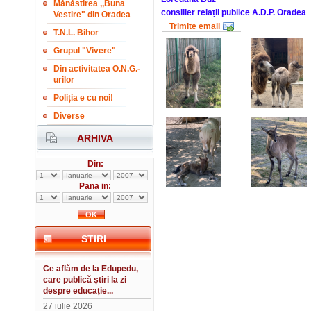
Mănăstirea ,,Buna
consilier relații publice A.D.P. Oradea
Vestire" din Oradea
Trimite email
T.N.L. Bihor
Grupul "Vivere"
Din activitatea O.N.G.-
urilor
Poliția e cu noi!
Diverse
ARHIVA
Din:
Pana in:
STIRI
Ce aflăm de la Edupedu,
care publică știri la zi
despre educație...
27 iulie 2026