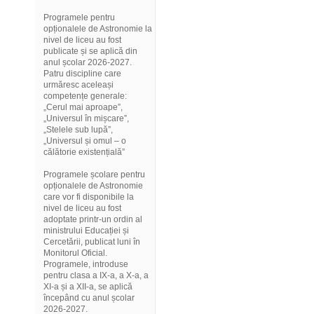
Programele pentru
opționalele de Astronomie la
nivel de liceu au fost
publicate și se aplică din
anul școlar 2026-2027.
Patru discipline care
urmăresc aceleași
competențe generale:
„Cerul mai aproape”,
„Universul în mișcare”,
„Stelele sub lupă”,
„Universul și omul – o
călătorie existențială”
Programele școlare pentru
opționalele de Astronomie
care vor fi disponibile la
nivel de liceu au fost
adoptate printr-un ordin al
ministrului Educației și
Cercetării, publicat luni în
Monitorul Oficial.
Programele, introduse
pentru clasa a IX-a, a X-a, a
XI-a și a XII-a, se aplică
începând cu anul școlar
2026-2027.