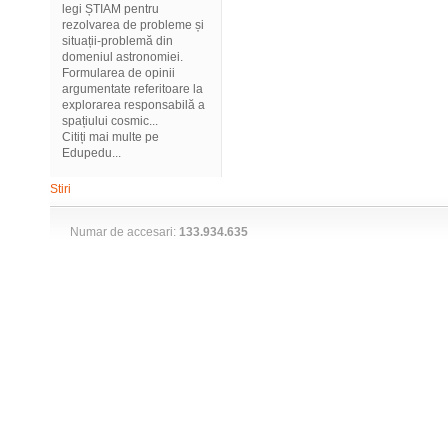
legi ȘTIAM pentru
rezolvarea de probleme și
situații-problemă din
domeniul astronomiei.
Formularea de opinii
argumentate referitoare la
explorarea responsabilă a
spațiului cosmic...
Citiți mai multe pe
Edupedu...
Stiri
Numar de accesari:
133.934.635