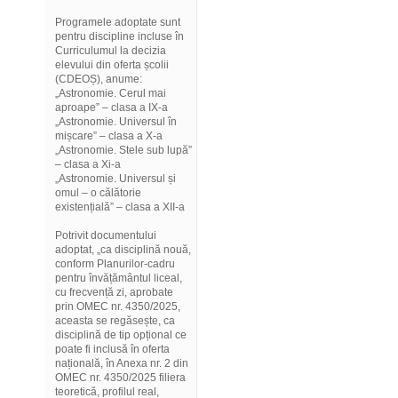
Programele adoptate sunt
pentru discipline incluse în
Curriculumul la decizia
elevului din oferta școlii
(CDEOȘ), anume:
„Astronomie. Cerul mai
aproape” – clasa a IX-a
„Astronomie. Universul în
mișcare” – clasa a X-a
„Astronomie. Stele sub lupă”
– clasa a Xi-a
„Astronomie. Universul și
omul – o călătorie
existențială” – clasa a XII-a
Potrivit documentului
adoptat, „ca disciplină nouă,
conform Planurilor-cadru
pentru învățământul liceal,
cu frecvență zi, aprobate
prin OMEC nr. 4350/2025,
aceasta se regăsește, ca
disciplină de tip opțional ce
poate fi inclusă în oferta
națională, în Anexa nr. 2 din
OMEC nr. 4350/2025 filiera
teoretică, profilul real,