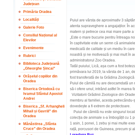
Județean
Primăria Oradea
Localități
Puiul are vârsta de aproximativ 3 săptăm
atenta supraveghere a angajaților. În ac
Galerie Foto
matern și petrece cea mai mare parte a 
Consiliul Național al
„Este o mare bucurie pentru întreaga no
Elevilor
în captivitate este un semn că animalele 
Evenimente
medicală de calitate și un mediu în care
noastră și ne motivează și mai mult în act
Rubrici
administratorul Zoo Oradea.
Biblioteca Județeană
Tatăl puiului, Lică, așa cum a fost boteza
„Gheorghe Șincai”
primăvara lui 2019, la vârsta de 1 an, d
Orășelul copiilor din
fost transferată de la Grădina Zoologic
Oradea
Puiul de cămilă nu are deocamdată un nu
Biserica Ortodoxă cu
să-i ofere unul, intrând astfel în marea f
hramul Sfântul Apostol
Vizitatorii Grădinii Zoologice din Orade
Andrei
membru al familiei, acesta petrecându-și
dovedește a fi extrem de protectoare.
Biserica ,,Sf. Arhangheli
Mihail și Gavriil” din
Puiul de cămilă nu este singurul locat
Oradea
colecția de animale s-a îmbogățit cu 1 p
1 asin, 1 ponei, 1 zebu și mai multe ex
Mănăstirea ,,Sfânta
Cruce” din Oradea
rață, porcusori de Guineea, precum și al
Loredana Buz