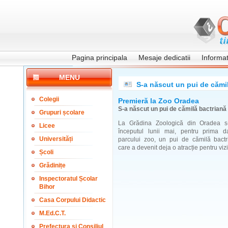
Pagina principala
Mesaje dedicatii
Informati
MENU
S-a născut un pui de cămi
Colegii
Premieră la Zoo Oradea
S-a născut un pui de cămilă bactriană
Grupuri școlare
La Grădina Zoologică din Oradea s-
Licee
începutul lunii mai, pentru prima da
Universități
parcului zoo, un pui de cămilă bactr
care a devenit deja o atracție pentru vizit
Școli
Grădinițe
Inspectoratul Școlar
Bihor
Casa Corpului Didactic
M.Ed.C.T.
Prefectura și Consiliul