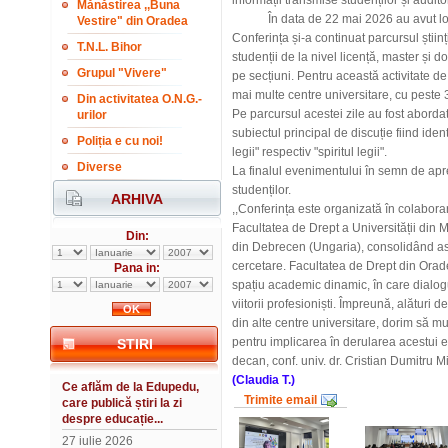
informații transmise studenților și auditor
Mănăstirea ,,Buna
În data de 22 mai 2026 au avut loc pre
Vestire" din Oradea
Conferința și-a continuat parcursul științ
T.N.L. Bihor
studenții de la nivel licență, master și do
Grupul "Vivere"
pe secțiuni. Pentru această activitate de 
mai multe centre universitare, cu peste 3
Din activitatea O.N.G.-
Pe parcursul acestei zile au fost abordat
urilor
subiectul principal de discuție fiind ident
Poliția e cu noi!
legii" respectiv "spiritul legii".
Diverse
La finalul evenimentului în semn de apre
studenților.
ARHIVA
,,Conferința este organizată în colabora
Facultatea de Drept a Universității din M
Din:
din Debrecen (Ungaria), consolidând as
cercetare. Facultatea de Drept din Orad
Pana in:
spațiu academic dinamic, în care dialogu
viitorii profesioniști. Împreună, alături de
din alte centre universitare, dorim să mulț
pentru implicarea în derularea acestui e
STIRI
decan, conf. univ. dr. Cristian Dumitru M
(Claudia T.)
Ce aflăm de la Edupedu,
Trimite email
care publică știri la zi
despre educație...
27 iulie 2026