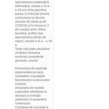
specializarea matematică-
informatică, clasele a IX-a –
a XII-a la Note specifice,
partea 2) Precizări privind
curriculumul la decizia
elevului din oferta școlii
(CDEOȘ) și în Anexa nr. 3
din același ordin, filiera
teoretică, profilul real,
specializarea științe ale
naturii, clasele a IX-a – a XII-
a.
Toate cele patru discipline
urmăresc formarea
acelorași competențe
generale, anume:
Formularea de explicații
argumentate pe baza
rezultatelor investigării
fenomenelor și proceselor
cosmice
Analizarea de modele
explicative referitoare la
structura și evoluția
sistemelor în ansamblul
Universului
Corelarea de concepte și