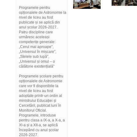
Programele pentru
opționalele de Astronomie la
nivel de liceu au fost
publicate și se aplică din
anul școlar 2026-2027.
Patru discipline care
urmăresc aceleași
competențe generale:
„Cerul mai aproape”,
„Universul în mișcare”,
„Stelele sub lupă”,
„Universul și omul – o
călătorie existențială”
Programele școlare pentru
opționalele de Astronomie
care vor fi disponibile la
nivel de liceu au fost
adoptate printr-un ordin al
ministrului Educației și
Cercetării, publicat luni în
Monitorul Oficial.
Programele, introduse
pentru clasa a IX-a, a X-a, a
XI-a și a XII-a, se aplică
începând cu anul școlar
2026-2027.