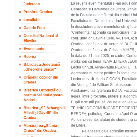
La reușita evenimentului și-au adus cont
Județean
Debrecen și Facultatea de Drept, Univer
Primăria Oradea
de la Facultatea de Drept din cadrul Univ
Localități
Facultatea de Drept din cadrul Universităț
În deschiderea evenimentului științific 
Galerie Foto
"Conferința națională cu participare inte
Consiliul Național al
conf. univ. dr. Lavinia ONICA-CHIPEA; di
Elevilor
Oradea - conf. univ. dr. Veronica BUCIU
Evenimente
Oradea - conf. univ. dr. Cristian MIHEŞ 
În data de 21 mai 2025, în cadrul Confe
Rubrici
workshop cu tema TEMA „LITERA LEGII Ş
Biblioteca Județeană
Lector univ.dr. Alina-Paula NEAMȚU, Fac
„Gheorghe Șincai”
Agresarea numelor politice în social med
Orășelul copiilor din
Lector univ. dr. Horia CIOCAN, Facultat
Oradea
din Veneția" de William Shakespeare
Biserica Ortodoxă cu
Asist.univ.dr.as. Ștefania BOȚA, Faculta
hramul Sfântul Apostol
legea: între birocrație, putere și algoritm
Andrei
După o scurtă pauză, cel de al doil
Biserica ,,Sf. Arhangheli
TEHNICI DE COMUNICARE EFICIENTĂ" a
Mihail și Gavriil” din
BERDEA, psiholog, Curtea de Apel Ora
Oradea
Au fost prezente, alături de studenți și c
de Litere.
Mănăstirea ,,Sfânta
Cruce” din Oradea
Pe această cale adresăm mulțumiri inv