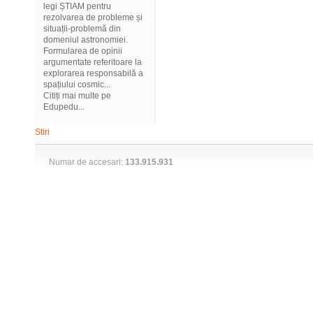
legi ȘTIAM pentru
rezolvarea de probleme și
situații-problemă din
domeniul astronomiei.
Formularea de opinii
argumentate referitoare la
explorarea responsabilă a
spațiului cosmic...
Citiți mai multe pe
Edupedu...
Stiri
Numar de accesari:
133.915.931