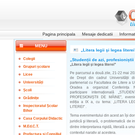
Pagina principala
Mesaje dedicatii
Informati
MENU
„Litera legii şi legea literei
Colegii
„Studenții de azi, profesioniști
„Litera legii şi legea literei”
Grupuri școlare
Pe parcursul a două zile, 21-22 mai 20
Licee
de Drept din cadrul Universității 
Universități
parteneriat cu Facultatea de Litere a Un
Oradea a organizat Conferința N
Școli
participare internațională „STUDE
PROFESIONIȘTII DE MÂINE", evenim
Grădinițe
ediția a IX a, cu tema: „LITERA LE
Inspectoratul Școlar
LITEREI" .
Bihor
Tema evenimentului din acest an își dor
Casa Corpului Didactic
juridică şi literară, o problematică de i
M.Ed.C.T.
dintre interpretarea rigidă, literală a unu
contextul narativ al acesteia.
Prefectura și Consiliul