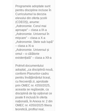
Programele adoptate sunt
pentru discipline incluse în
Curriculumul la decizia
elevului din oferta școlii
(CDEOȘ), anume:
„Astronomie. Cerul mai
aproape” – clasa a IX-a
„Astronomie. Universul în
mișcare” – clasa a X-a
„Astronomie. Stele sub lupă”
– clasa a Xi-a
„Astronomie. Universul și
omul – o călătorie
existențială” – clasa a XII-a
Potrivit documentului
adoptat, „ca disciplină nouă,
conform Planurilor-cadru
pentru învățământul liceal,
cu frecvență zi, aprobate
prin OMEC nr. 4350/2025,
aceasta se regăsește, ca
disciplină de tip opțional ce
poate fi inclusă în oferta
națională, în Anexa nr. 2 din
OMEC nr. 4350/2025 filiera
teoretică, profilul real,