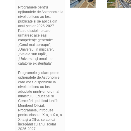
Programele pentru
opționalele de Astronomie la
nivel de liceu au fost
publicate și se aplică din
anul școlar 2026-2027.
Patru discipline care
urmăresc aceleași
competențe generale:
„Cerul mai aproape”,
„Universul în mișcare”,
„Stelele sub lupă”,
„Universul și omul – o
călătorie existențială”
Programele școlare pentru
opționalele de Astronomie
care vor fi disponibile la
nivel de liceu au fost
adoptate printr-un ordin al
ministrului Educației și
Cercetării, publicat luni în
Monitorul Oficial.
Programele, introduse
pentru clasa a IX-a, a X-a, a
XI-a și a XII-a, se aplică
începând cu anul școlar
2026-2027.