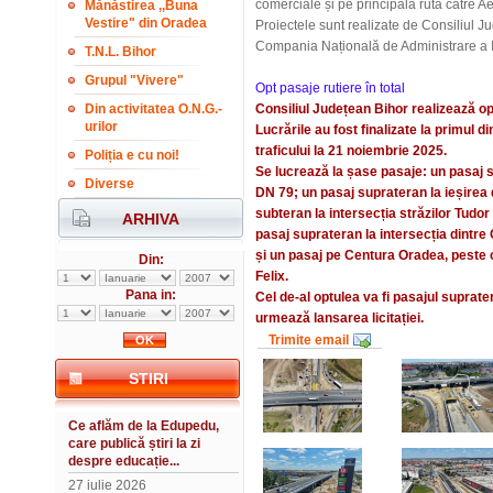
comerciale și pe principala rută către A
Mănăstirea ,,Buna
Vestire" din Oradea
Proiectele sunt realizate de Consiliul J
Compania Națională de Administrare a In
T.N.L. Bihor
Grupul "Vivere"
Opt pasaje rutiere în total
Din activitatea O.N.G.-
Consiliul Județean Bihor realizează o
urilor
Lucrările au fost finalizate la primul 
traficului la 21 noiembrie 2025.
Poliția e cu noi!
Se lucrează la șase pasaje: un pasaj 
Diverse
DN 79; un pasaj suprateran la ieșirea
subteran la intersecția străzilor Tudor
ARHIVA
pasaj suprateran la intersecția dintre
și un pasaj pe Centura Oradea, peste c
Din:
Felix.
Pana in:
Cel de-al optulea va fi pasajul suprat
urmează lansarea licitației.
Trimite email
STIRI
Ce aflăm de la Edupedu,
care publică știri la zi
despre educație...
27 iulie 2026