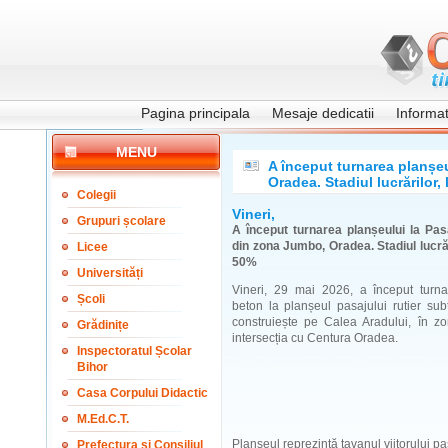
Pagina principala
Mesaje dedicatii
Informati
MENU
A început turnarea planșe
Oradea. Stadiul lucrărilor,
Colegii
Vineri,
Grupuri școlare
A început turnarea planșeului la Pas
din zona Jumbo, Oradea. Stadiul lucrăr
Licee
50%
Universități
Vineri, 29 mai 2026, a început turna
Școli
beton la planșeul pasajului rutier su
construiește pe Calea Aradului, în z
Grădinițe
intersecția cu Centura Oradea.
Inspectoratul Școlar
Bihor
Casa Corpului Didactic
M.Ed.C.T.
Planșeul reprezintă tavanul viitorului pa
Prefectura și Consiliul