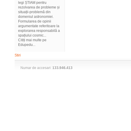
legi ȘTIAM pentru
rezolvarea de probleme și
situații-problemă din
domeniul astronomiei.
Formularea de opinii
argumentate referitoare la
explorarea responsabilă a
spațiului cosmic...
Citiți mai multe pe
Edupedu...
Stiri
Numar de accesari:
133.946.413