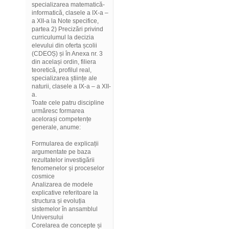
specializarea matematică-
informatică, clasele a IX-a –
a XII-a la Note specifice,
partea 2) Precizări privind
curriculumul la decizia
elevului din oferta școlii
(CDEOȘ) și în Anexa nr. 3
din același ordin, filiera
teoretică, profilul real,
specializarea științe ale
naturii, clasele a IX-a – a XII-
a.
Toate cele patru discipline
urmăresc formarea
acelorași competențe
generale, anume:
Formularea de explicații
argumentate pe baza
rezultatelor investigării
fenomenelor și proceselor
cosmice
Analizarea de modele
explicative referitoare la
structura și evoluția
sistemelor în ansamblul
Universului
Corelarea de concepte și