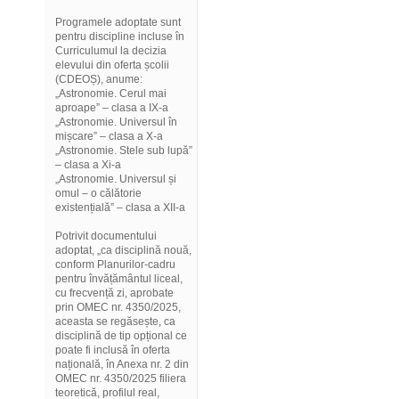
Programele adoptate sunt
pentru discipline incluse în
Curriculumul la decizia
elevului din oferta școlii
(CDEOȘ), anume:
„Astronomie. Cerul mai
aproape” – clasa a IX-a
„Astronomie. Universul în
mișcare” – clasa a X-a
„Astronomie. Stele sub lupă”
– clasa a Xi-a
„Astronomie. Universul și
omul – o călătorie
existențială” – clasa a XII-a
Potrivit documentului
adoptat, „ca disciplină nouă,
conform Planurilor-cadru
pentru învățământul liceal,
cu frecvență zi, aprobate
prin OMEC nr. 4350/2025,
aceasta se regăsește, ca
disciplină de tip opțional ce
poate fi inclusă în oferta
națională, în Anexa nr. 2 din
OMEC nr. 4350/2025 filiera
teoretică, profilul real,