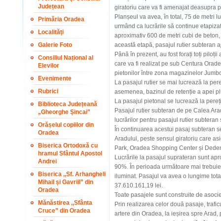
Județean
giratoriu care va fi amenajat deasupra p
Planșeul va avea, în total, 75 de metri l
Primăria Oradea
urmând ca lucrările să continue etapizat.
Localități
aproximativ 600 de metri cubi de beton,
Galerie Foto
această etapă, pasajul rutier subteran 
Până în prezent, au fost forați toți piloții
Consiliul Național al
care va fi realizat pe sub Centura Orade
Elevilor
pietonilor între zona magazinelor Jumbo
Evenimente
La pasajul rutier se mai lucrează la per
Rubrici
asemenea, bazinul de retenție a apei pluv
La pasajul pietonal se lucrează la pereți 
Biblioteca Județeană
Pasajul rutier subteran de pe Calea Ara
„Gheorghe Șincai”
lucrărilor pentru pasajul rutier subteran
Orășelul copiilor din
În continuarea acestui pasaj subteran s
Oradea
Aradului, peste sensul giratoriu care a
Biserica Ortodoxă cu
Park, Oradea Shopping Center și Dede
hramul Sfântul Apostol
Lucrările la pasajul suprateran sunt apr
Andrei
90%. În perioada următoare mai trebuie t
Biserica ,,Sf. Arhangheli
iluminat. Pasajul va avea o lungime total
Mihail și Gavriil” din
37.610.161,19 lei.
Oradea
Toate pasajele sunt construite de asocie
Mănăstirea ,,Sfânta
Prin realizarea celor două pasaje, trafic
Cruce” din Oradea
artere din Oradea, la ieșirea spre Arad