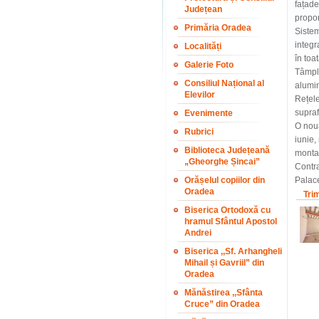
fațade
Județean
propo
Primăria Oradea
Sistem
integr
Localități
în toa
Galerie Foto
Tâmplă
Consiliul Național al
alumin
Elevilor
Rețele
supraf
Evenimente
O nouă
Rubrici
iunie,
Biblioteca Județeană
montar
„Gheorghe Șincai”
Contra
Orășelul copiilor din
Palace
Oradea
Tri
Biserica Ortodoxă cu
hramul Sfântul Apostol
Andrei
Biserica ,,Sf. Arhangheli
Mihail și Gavriil” din
Oradea
Mănăstirea ,,Sfânta
Cruce” din Oradea