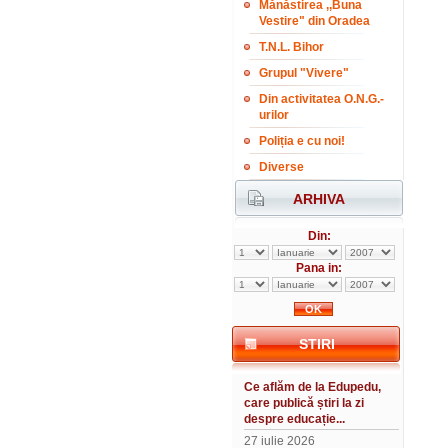
Mănăstirea ,,Buna
Vestire" din Oradea
T.N.L. Bihor
Grupul "Vivere"
Din activitatea O.N.G.-
urilor
Poliția e cu noi!
Diverse
ARHIVA
Din:
Pana in:
STIRI
Ce aflăm de la Edupedu,
care publică știri la zi
despre educație...
27 iulie 2026