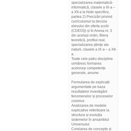
specializarea matematică-
informatică, clasele a IX-a –
a XII-a la Note specifice,
partea 2) Precizări privind
curriculumul la decizia
elevului din oferta școlii
(CDEOȘ) și în Anexa nr. 3
din același ordin, filiera
teoretică, profilul real,
specializarea științe ale
naturii, clasele a IX-a – a XII-
a.
Toate cele patru discipline
urmăresc formarea
acelorași competențe
generale, anume:
Formularea de explicații
argumentate pe baza
rezultatelor investigării
fenomenelor și proceselor
cosmice
Analizarea de modele
explicative referitoare la
structura și evoluția
sistemelor în ansamblul
Universului
Corelarea de concepte și