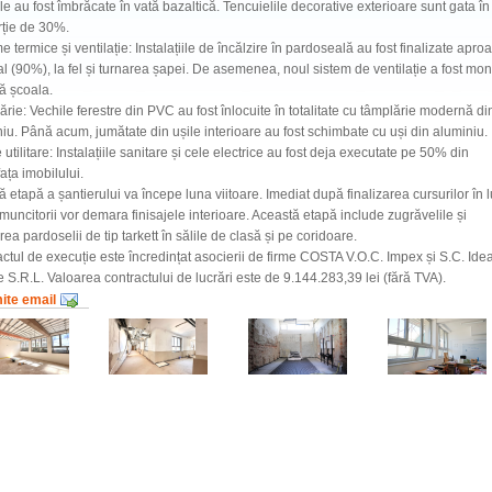
le au fost îmbrăcate în vată bazaltică. Tencuielile decorative exterioare sunt gata în
rție de 30%.
e termice și ventilație: Instalațiile de încălzire în pardoseală au fost finalizate apro
al (90%), la fel și turnarea șapei. De asemenea, noul sistem de ventilație a fost mon
tă școala.
rie: Vechile ferestre din PVC au fost înlocuite în totalitate cu tâmplărie modernă di
iu. Până acum, jumătate din ușile interioare au fost schimbate cu uși din aluminiu.
 utilitare: Instalațiile sanitare și cele electrice au fost deja executate pe 50% din
ața imobilului.
 etapă a șantierului va începe luna viitoare. Imediat după finalizarea cursurilor în 
 muncitorii vor demara finisajele interioare. Această etapă include zugrăvelile și
ea pardoselii de tip tarkett în sălile de clasă și pe coridoare.
ctul de execuție este încredințat asocierii de firme COSTA V.O.C. Impex și S.C. Ide
 S.R.L. Valoarea contractului de lucrări este de 9.144.283,39 lei (fără TVA).
mite email