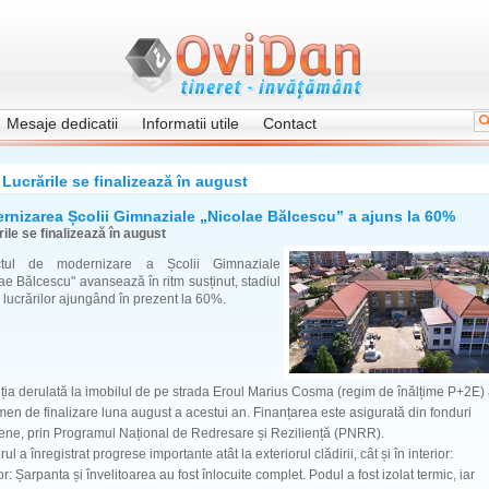
Mesaje dedicatii
Informatii utile
Contact
Lucrările se finalizează în august
rnizarea Școlii Gimnaziale „Nicolae Bălcescu” a ajuns la 60%
ile se finalizează în august
ctul de modernizare a Școlii Gimnaziale
ae Bălcescu" avansează în ritm susținut, stadiul
al lucrărilor ajungând în prezent la 60%.
iția derulată la imobilul de pe strada Eroul Marius Cosma (regim de înălțime P+2E)
men de finalizare luna august a acestui an. Finanțarea este asigurată din fonduri
ene, prin Programul Național de Redresare și Reziliență (PNRR).
rul a înregistrat progrese importante atât la exteriorul clădirii, cât și în interior:
or: Șarpanta și învelitoarea au fost înlocuite complet. Podul a fost izolat termic, iar