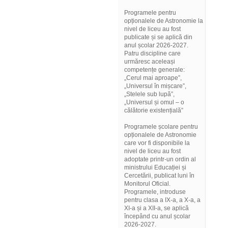
Programele pentru
opționalele de Astronomie la
nivel de liceu au fost
publicate și se aplică din
anul școlar 2026-2027.
Patru discipline care
urmăresc aceleași
competențe generale:
„Cerul mai aproape”,
„Universul în mișcare”,
„Stelele sub lupă”,
„Universul și omul – o
călătorie existențială”
Programele școlare pentru
opționalele de Astronomie
care vor fi disponibile la
nivel de liceu au fost
adoptate printr-un ordin al
ministrului Educației și
Cercetării, publicat luni în
Monitorul Oficial.
Programele, introduse
pentru clasa a IX-a, a X-a, a
XI-a și a XII-a, se aplică
începând cu anul școlar
2026-2027.