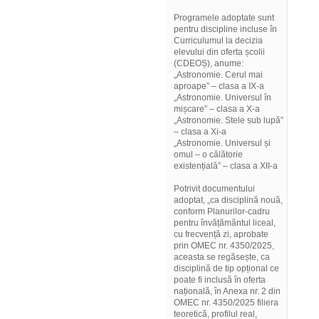
Programele adoptate sunt
pentru discipline incluse în
Curriculumul la decizia
elevului din oferta școlii
(CDEOȘ), anume:
„Astronomie. Cerul mai
aproape” – clasa a IX-a
„Astronomie. Universul în
mișcare” – clasa a X-a
„Astronomie. Stele sub lupă”
– clasa a Xi-a
„Astronomie. Universul și
omul – o călătorie
existențială” – clasa a XII-a
Potrivit documentului
adoptat, „ca disciplină nouă,
conform Planurilor-cadru
pentru învățământul liceal,
cu frecvență zi, aprobate
prin OMEC nr. 4350/2025,
aceasta se regăsește, ca
disciplină de tip opțional ce
poate fi inclusă în oferta
națională, în Anexa nr. 2 din
OMEC nr. 4350/2025 filiera
teoretică, profilul real,