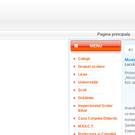
Pagina principala
MENU
Colegii
Mode
Lucrăr
Grupuri școlare
Proie
Licee
„Nicol
Universități
fizic 
Școli
Grădinițe
Inspectoratul Școlar
Invest
Bihor
ca ter
Casa Corpului Didactic
europ
Șantie
M.Ed.C.T.
Exteri
Prefectura și Consiliul