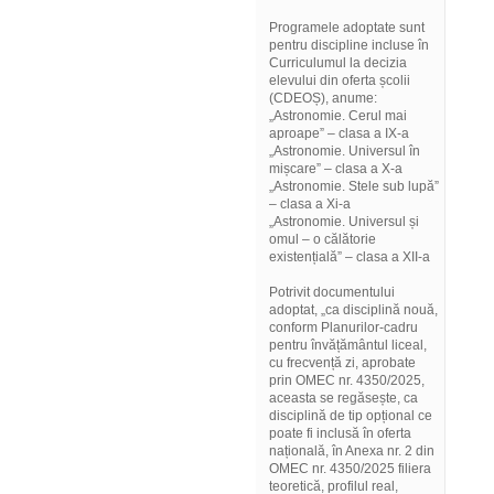
Programele adoptate sunt
pentru discipline incluse în
Curriculumul la decizia
elevului din oferta școlii
(CDEOȘ), anume:
„Astronomie. Cerul mai
aproape” – clasa a IX-a
„Astronomie. Universul în
mișcare” – clasa a X-a
„Astronomie. Stele sub lupă”
– clasa a Xi-a
„Astronomie. Universul și
omul – o călătorie
existențială” – clasa a XII-a
Potrivit documentului
adoptat, „ca disciplină nouă,
conform Planurilor-cadru
pentru învățământul liceal,
cu frecvență zi, aprobate
prin OMEC nr. 4350/2025,
aceasta se regăsește, ca
disciplină de tip opțional ce
poate fi inclusă în oferta
națională, în Anexa nr. 2 din
OMEC nr. 4350/2025 filiera
teoretică, profilul real,