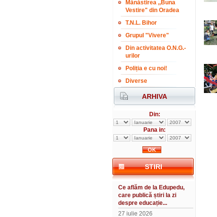
Mănăstirea ,,Buna
Vestire" din Oradea
T.N.L. Bihor
Grupul "Vivere"
Din activitatea O.N.G.-
urilor
Poliția e cu noi!
Diverse
ARHIVA
Din:
Pana in:
STIRI
Ce aflăm de la Edupedu,
care publică știri la zi
despre educație...
27 iulie 2026