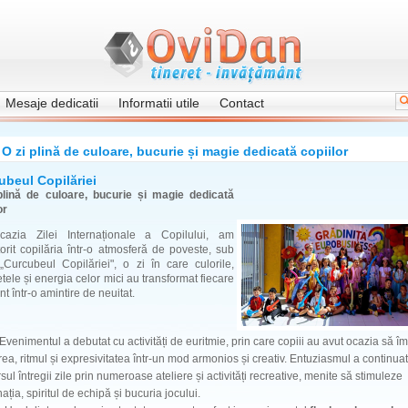
Mesaje dedicatii
Informatii utile
Contact
O zi plină de culoare, bucurie și magie dedicată copiilor
ubeul Copilăriei
plină de culoare, bucurie și magie dedicată
or
azia Zilei Internaționale a Copilului, am
orit copilăria într-o atmosferă de poveste, sub
„Curcubeul Copilăriei", o zi în care culorile,
ele și energia celor mici au transformat fiecare
 într-o amintire de neuitat.
entul a debutat cu activități de euritmie, prin care copiii au avut ocazia să î
ea, ritmul și expresivitatea într-un mod armonios și creativ. Entuziasmul a continua
sul întregii zile prin numeroase ateliere și activități recreative, menite să stimuleze
ația, spiritul de echipă și bucuria jocului.