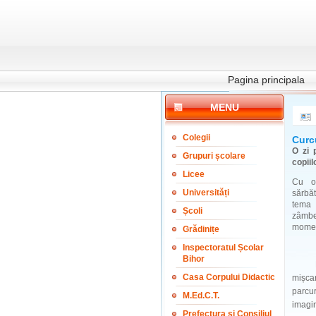
Pagina principala
MENU
Colegii
Curc
O zi 
Grupuri școlare
copiil
Licee
Cu oc
Universități
sărbăt
tema 
Școli
zâmbet
moment
Grădinițe
Inspectoratul Școlar
Bihor
Evenim
Casa Corpului Didactic
mișcar
parcur
M.Ed.C.T.
imagin
Prefectura și Consiliul