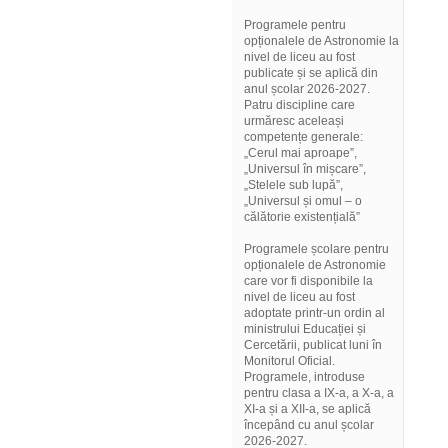
Programele pentru
opționalele de Astronomie la
nivel de liceu au fost
publicate și se aplică din
anul școlar 2026-2027.
Patru discipline care
urmăresc aceleași
competențe generale:
„Cerul mai aproape”,
„Universul în mișcare”,
„Stelele sub lupă”,
„Universul și omul – o
călătorie existențială”
Programele școlare pentru
opționalele de Astronomie
care vor fi disponibile la
nivel de liceu au fost
adoptate printr-un ordin al
ministrului Educației și
Cercetării, publicat luni în
Monitorul Oficial.
Programele, introduse
pentru clasa a IX-a, a X-a, a
XI-a și a XII-a, se aplică
începând cu anul școlar
2026-2027.