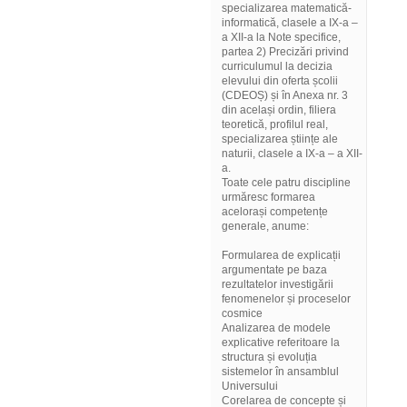
specializarea matematică-
informatică, clasele a IX-a –
a XII-a la Note specifice,
partea 2) Precizări privind
curriculumul la decizia
elevului din oferta școlii
(CDEOȘ) și în Anexa nr. 3
din același ordin, filiera
teoretică, profilul real,
specializarea științe ale
naturii, clasele a IX-a – a XII-
a.
Toate cele patru discipline
urmăresc formarea
acelorași competențe
generale, anume:
Formularea de explicații
argumentate pe baza
rezultatelor investigării
fenomenelor și proceselor
cosmice
Analizarea de modele
explicative referitoare la
structura și evoluția
sistemelor în ansamblul
Universului
Corelarea de concepte și