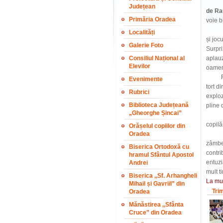
Unul 
Județean
de Ra
Primăria Oradea
voie b
Pe lân
Localități
și joc
Galerie Foto
Surpri
Consiliul Național al
aplauz
Elevilor
oamen
Finalu
Evenimente
tort d
Rubrici
exploz
Biblioteca Județeană
pline 
„Gheorghe Șincai”
Într-u
copilă
Orășelul copiilor din
Oradea
„Cur
zâmbet
Biserica Ortodoxă cu
contri
hramul Sfântul Apostol
entuzi
Andrei
mult t
Biserica ,,Sf. Arhangheli
La mul
Mihail și Gavriil” din
Tri
Oradea
Mănăstirea ,,Sfânta
Cruce” din Oradea