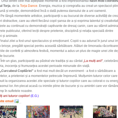
dintre cele mai așteptate momente a fost impresionantul
flash mob coordon
ul Torja
, de la
Torja Dance
. Energia, muzica și coregrafia au creat un spectacol pli
ună și emoție, demonstrând încă o dată puterea dansului de a uni oamenii.
gă momentele artistice, participanții s-au bucurat de diverse activități de crea
uri distractive, care au oferit fiecărui copil șansa de a-și exprima talentul și creativita
zele au continuat cu demonstrații captivante de dresaj canin, care au stârnit admiraț
ele publicului, oferind lecții despre prietenie, disciplină și relația specială dintre
i și animale.
l zilei a fost unul spectaculos și emoționant. Copiii s-au adunat în jurul unui i
in brioșe, pregătit special pentru această sărbătoare. Alături de limonada răcoritoare
iile de confetti și atmosfera festivă, momentul a adus un plus de magie unei zile de
de bucurie.
n glas, participanții au păstrat vie tradiția și au cântat
„La mulți ani!"
, celebrân
ria, inocența și frumusețea acestei perioade minunate din viață.
cubeul Copilăriei"
a fost mai mult decât un eveniment - a fost o sărbătoare a
elor, a prieteniei și a momentelor petrecute împreună. Mulțumim tuturor celor care
buit la organizarea acestei zile speciale și tuturor copiilor care au colorat-o cu energ
asmul lor. Am plecat acasă cu inimile pline de bucurie și cu amintiri care vor rămân
imp în sufletele noastre.
ți ani tuturor copiilor!
(E.G.)
mite email