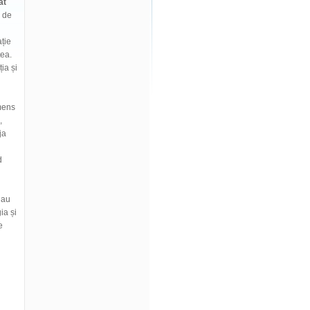
at
n de
ție
tea.
ia și
mens
,
ja
d
 au
ia și
e