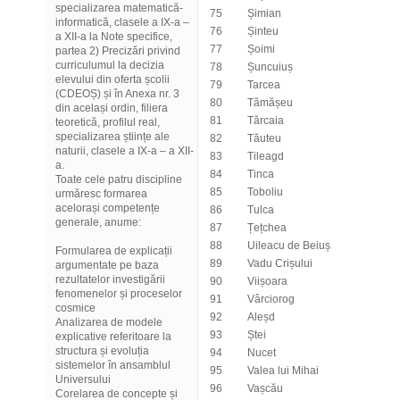
specializarea matematică-
75
Șimian
informatică, clasele a IX-a –
76
Șinteu
a XII-a la Note specifice,
77
Șoimi
partea 2) Precizări privind
curriculumul la decizia
78
Șuncuiuș
elevului din oferta școlii
79
Tarcea
(CDEOȘ) și în Anexa nr. 3
80
Tămășeu
din același ordin, filiera
81
Tărcaia
teoretică, profilul real,
specializarea științe ale
82
Tăuteu
naturii, clasele a IX-a – a XII-
83
Tileagd
a.
84
Tinca
Toate cele patru discipline
85
Toboliu
urmăresc formarea
acelorași competențe
86
Tulca
generale, anume:
87
Țețchea
88
Uileacu de Beiuș
Formularea de explicații
89
Vadu Crișului
argumentate pe baza
rezultatelor investigării
90
Viișoara
fenomenelor și proceselor
91
Vârciorog
cosmice
92
Aleșd
Analizarea de modele
93
Ștei
explicative referitoare la
structura și evoluția
94
Nucet
sistemelor în ansamblul
95
Valea lui Mihai
Universului
96
Vașcău
Corelarea de concepte și