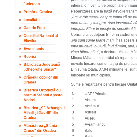
Județean
integral din veniturile proprii ale primării
Repartizarea are la bază nevoile transmi
Primăria Oradea
„Am vorbit mereu despre faptul că ne p
Localități
mod unitar și integrat. Asta înseamnă c
Galerie Foto
județului Bihor în funcție de specificul fi
Consiliului Județean Bihor în cadrul une
Consiliul Național al
„Nu sunt sume foarte mari, însă aceste 
Elevilor
infrastructură, cultură, învățământ, apă, 
Evenimente
viața bihorenilor",
a declarat Mircea Măl
Rubrici
Mircea Mălan a mai arătat că repartizarea
nevoile fiecărei comunități și de proiect
Biblioteca Județeană
„Gheorghe Șincai”
Din suma totală, 37,94 milioane lei sunt
milioane lei municipiilor.
Orășelul copiilor din
Oradea
Sumele repartizate pentru fiecare Unitate
Biserica Ortodoxă cu
Nr.
UAT / Primărie
hramul Sfântul Apostol
Andrei
1
Abram
2
Abrămuț
Biserica ,,Sf. Arhangheli
3
Aștileu
Mihail și Gavriil” din
Oradea
4
Aușeu
5
Avram Iancu
Mănăstirea ,,Sfânta
Cruce” din Oradea
6
Balc
7
Batăr