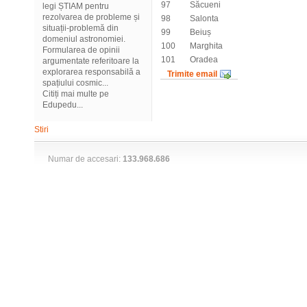
97
Săcueni
legi ȘTIAM pentru
rezolvarea de probleme și
98
Salonta
situații-problemă din
99
Beiuș
domeniul astronomiei.
100
Marghita
Formularea de opinii
101
Oradea
argumentate referitoare la
explorarea responsabilă a
Trimite email
spațiului cosmic...
Citiți mai multe pe
Edupedu...
Stiri
Numar de accesari:
133.968.686