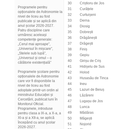
30
Criștioru de Jos
Programele pentru
31
Curățele
opționalele de Astronomie la
32
Curtuișeni
nivel de liceu au fost
33
Derna
publicate și se aplică din
anul școlar 2026-2027.
34
Diosig
Patru discipline care
35
Dobrești
urmăresc aceleași
36
Drăgănești
competențe generale:
37
Drăgești
„Cerul mai aproape”,
„Universul în mișcare”,
38
Finiș
„Stelele sub lupă”,
39
Gepiu
„Universul și omul – o
40
Girișu de Criș
călătorie existențială”
41
Hidișelu de Sus
Programele școlare pentru
42
Holod
opționalele de Astronomie
43
Husasău de Tinca
care vor fi disponibile la
44
Ineu
nivel de liceu au fost
45
Lazuri de Beiuș
adoptate printr-un ordin al
ministrului Educației și
46
Lăzăreni
Cercetării, publicat luni în
47
Lugașu de Jos
Monitorul Oficial.
48
Lunca
Programele, introduse
49
Mădăras
pentru clasa a IX-a, a X-a, a
XI-a și a XII-a, se aplică
50
Măgești
începând cu anul școlar
51
Nojorid
2026-2027.