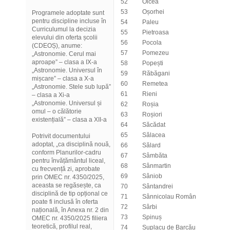
52
Olcea
53
Oșorhei
Programele adoptate sunt
pentru discipline incluse în
54
Paleu
Curriculumul la decizia
55
Pietroasa
elevului din oferta școlii
56
Pocola
(CDEOȘ), anume:
57
Pomezeu
„Astronomie. Cerul mai
aproape” – clasa a IX-a
58
Popești
„Astronomie. Universul în
59
Răbăgani
mișcare” – clasa a X-a
60
Remetea
„Astronomie. Stele sub lupă”
61
Rieni
– clasa a Xi-a
„Astronomie. Universul și
62
Roșia
omul – o călătorie
63
Roșiori
existențială” – clasa a XII-a
64
Săcădat
65
Sălacea
Potrivit documentului
adoptat, „ca disciplină nouă,
66
Sălard
conform Planurilor-cadru
67
Sâmbăta
pentru învățământul liceal,
68
Sânmartin
cu frecvență zi, aprobate
69
Sâniob
prin OMEC nr. 4350/2025,
aceasta se regăsește, ca
70
Sântandrei
disciplină de tip opțional ce
71
Sânnicolau Român
poate fi inclusă în oferta
72
Sârbi
națională, în Anexa nr. 2 din
73
Spinuș
OMEC nr. 4350/2025 filiera
teoretică, profilul real,
74
Suplacu de Barcău