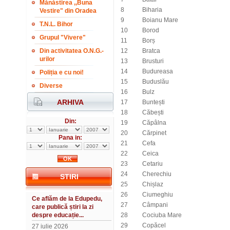
Mănăstirea ,,Buna
8
Biharia
Vestire" din Oradea
9
Boianu Mare
T.N.L. Bihor
10
Borod
Grupul "Vivere"
11
Borș
Din activitatea O.N.G.-
12
Bratca
urilor
13
Brusturi
14
Budureasa
Poliția e cu noi!
15
Buduslău
Diverse
16
Bulz
ARHIVA
17
Buntești
18
Căbești
Din:
19
Căpâlna
20
Cărpinet
Pana in:
21
Cefa
22
Ceica
23
Cetariu
24
Cherechiu
STIRI
25
Chișlaz
26
Ciumeghiu
Ce aflăm de la Edupedu,
27
Câmpani
care publică știri la zi
despre educație...
28
Cociuba Mare
29
Copăcel
27 iulie 2026