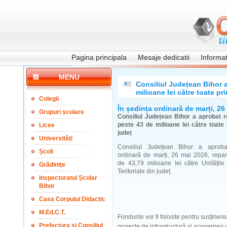
Pagina principala
Mesaje dedicatii
Informati
MENU
Consiliul Județean Bihor a
milioane lei către toate pri
Colegii
În ședința ordinară de marți, 26
Grupuri școlare
Consiliul Județean Bihor a aprobat r
peste 43 de milioane lei către toate 
Licee
județ
Universități
Consiliul Județean Bihor a aproba
Școli
ordinară de marți, 26 mai 2026, repar
de 43,79 milioane lei către Unitățile 
Grădinițe
Teritoriale din județ.
Inspectoratul Școlar
Bihor
Casa Corpului Didactic
M.Ed.C.T.
Fondurile vor fi folosite pentru susține
Prefectura și Consiliul
proiecte de infrastructură și acoperirea u