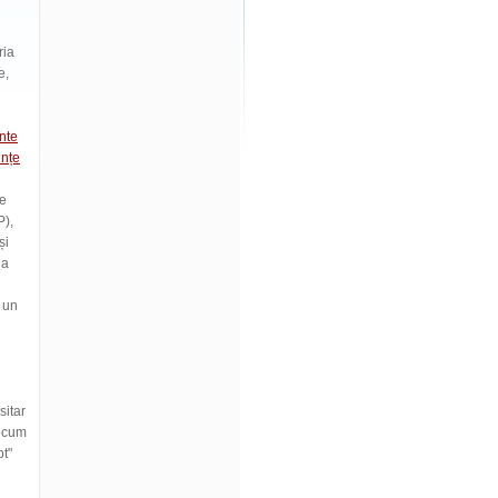
ria
e,
inte
ințe
țe
P),
și
la
, un
sitar
recum
pt"