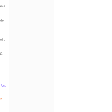
ânia
 de
entru
tă
 fost
re-