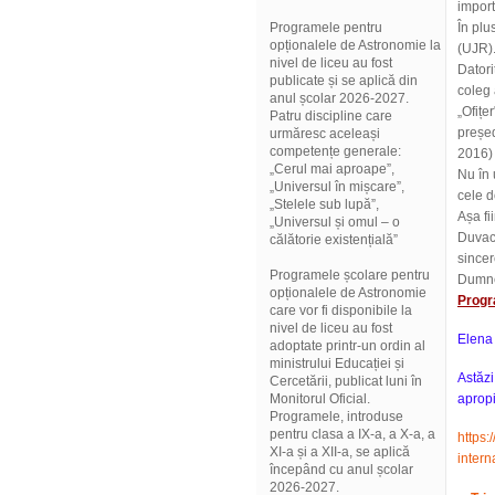
import
Programele pentru
În plu
opționalele de Astronomie la
(UJR
nivel de liceu au fost
Datori
publicate și se aplică din
coleg 
anul școlar 2026-2027.
„Ofițe
Patru discipline care
președ
urmăresc aceleași
competențe generale:
2016)
„Cerul mai aproape”,
Nu în 
„Universul în mișcare”,
cele d
„Stelele sub lupă”,
Așa fi
„Universul și omul – o
Duvac 
călătorie existențială”
sincer
Programele școlare pentru
Dumne
opționalele de Astronomie
Progra
care vor fi disponibile la
nivel de liceu au fost
Elena
adoptate printr-un ordin al
ministrului Educației și
Astăzi
Cercetării, publicat luni în
Monitorul Oficial.
apropi
Programele, introduse
pentru clasa a IX-a, a X-a, a
https:
XI-a și a XII-a, se aplică
inter
începând cu anul școlar
2026-2027.