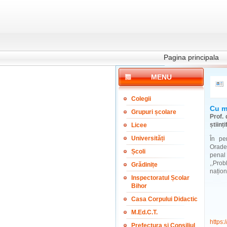
Pagina principala
MENU
Colegii
Cu m
Grupuri școlare
Prof.
științ
Licee
Universități
În pe
Orade
Școli
penal
,,Pro
Grădinițe
națion
Inspectoratul Școlar
Bihor
Casa Corpului Didactic
M.Ed.C.T.
https:
Prefectura și Consiliul