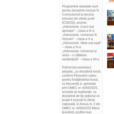
Tri
Programele adoptate sunt
pentru discipline incluse în
Curriculumul la decizia
elevului din oferta școlii
(CDEOȘ), anume:
„Astronomie. Cerul mai
aproape” – clasa a IX-a
„Astronomie. Universul în
mișcare” – clasa a X-a
„Astronomie. Stele sub lupă”
– clasa a Xi-a
„Astronomie. Universul și
omul – o călătorie
existențială” – clasa a XII-a
Potrivit documentului
adoptat, „ca disciplină nouă,
conform Planurilor-cadru
pentru învățământul liceal,
cu frecvență zi, aprobate
prin OMEC nr. 4350/2025,
aceasta se regăsește, ca
disciplină de tip opțional ce
poate fi inclusă în oferta
națională, în Anexa nr. 2 din
OMEC nr. 4350/2025 filiera
teoretică, profilul real,