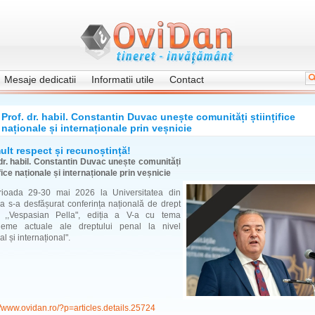
Mesaje dedicatii
Informatii utile
Contact
Prof. dr. habil. Constantin Duvac unește comunități științifice
naționale și internaționale prin veșnicie
ult respect și recunoștință!
 dr. habil. Constantin Duvac unește comunități
ifice naționale și internaționale prin veșnicie
rioada 29-30 mai 2026 la Universitatea din
a s-a desfășurat conferința națională de drept
 ,,Vespasian Pella", ediția a V-a cu tema
bleme actuale ale dreptului penal la nivel
al și internațional".
//www.ovidan.ro/?p=articles.details.25724