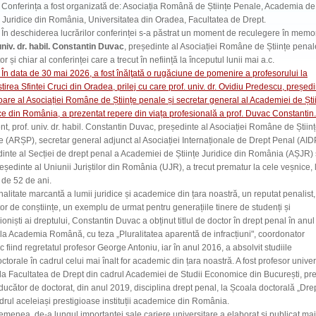
rința a fost organizată de: Asociația Română de Științe Penale, Academia de
e Juridice din România, Universitatea din Oradea, Facultatea de Drept.
schiderea lucrărilor conferinței s-a păstrat un moment de reculegere în memo
univ. dr. habil. Constantin Duvac
, președinte al Asociației Române de Științe penal
or și chiar al conferinței care a trecut în neființă la începutul lunii mai a.c.
În data de 30 mai 2026, a fost înălţată o rugăciune de pomenire a profesorului la
irea Sfintei Cruci din Oradea, prilej cu care prof. univ. dr. Ovidiu Predescu, președ
are al Asociației Române de Științe penale și secretar general al Academiei de Ști
ce din România, a prezentat repere din viața profesională a prof. Duvac Constantin.
nt, prof. univ. dr. habil. Constantin Duvac, președinte al Asociației Române de Știin
 (ARȘP), secretar general adjunct al Asociației Internaționale de Drept Penal (AID
inte al Secției de drept penal a Academiei de Științe Juridice din România (AȘJR) 
eședinte al Uniunii Juriștilor din România (UJR), a trecut prematur la cele veșnice, 
 de 52 de ani.
alitate marcantă a lumii juridice și academice din țara noastră, un reputat penalist
or de conștiințe, un exemplu de urmat pentru generațiile tinere de studenți și
ioniști ai dreptului, Constantin Duvac a obținut titlul de doctor în drept penal în anul
la Academia Română, cu teza „Pluralitatea aparentă de infracțiuni", coordonator
ific fiind regretatul profesor George Antoniu, iar în anul 2016, a absolvit studiile
ctorale în cadrul celui mai înalt for academic din țara noastră. A fost profesor univer
r la Facultatea de Drept din cadrul Academiei de Studii Economice din București, p
ducător de doctorat, din anul 2019, disciplina drept penal, la Școala doctorală „Dre
drul aceleiași prestigioase instituții academice din România.
menea, de-a lungul importantei sale cariere universitare a elaborat și publicat mai