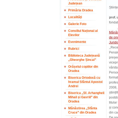
Confe
Județean
Științ
Primăria Oradea
În de
Localități
prof. 
fondat
Galerie Foto
Consiliul Național al
Mănăst
Elevilor
de ono
Evenimente
Juridi
,,Rece
Rubrici
Penale
Biblioteca Județeană
președ
„Gheorghe Șincai”
vicepr
Orășelul copiilor din
vârsta
Oradea
Person
format
Biserica Ortodoxă cu
hramul Sfântul Apostol
profes
Andrei
2008, 
științ
Biserica ,,Sf. Arhangheli
Mihail și Gavriil” din
postdo
Oradea
titula
și con
Mănăstirea ,,Sfânta
Cruce” din Oradea
din ca
De ase