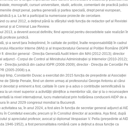
tratate, monografii, cursuri universitare, studii, articole, comentarii de practică judic
meniile drept penal, partea generală și partea specială, drept penal european,
alistică ș.a. La fel a participat la numeroase proiecte de cercetare.
nd cu anul 2012, a deținut până la sfârșitul vieții funcția de redactor-șef al Revistei
penal și al Criminal Law Review.
ul 2013, a devenit avocat definitiv, fiind apreciat pentru deosebitele sale realizări î
ă profesie juridică.
tă, și-a servit țara îndeplinind, în calitate de polițist, înalte responsabilități în cadrul
erului Afacerilor Interne (MAI) și al Inspectoratului General al Poliției Române (IGPR
 fi: director general - Direcția Generală Audit Intern din MAI (2012-2013); director
l adjunct - Corpul de Control al Ministrului Administrației și Internelor (2010-2012);
or - Direcția juridică din cadrul IGPR (2008-2009); director - Direcția de Cercetări P
GPR (2005-2008) ș.a.
lași timp, Constantin Duvac a exercitat din 2015 funcția de președinte al Asociației
 de Științe Penale, fiind un demn urmaș al profesorului George Antoniu al cărui
ol devotat și eminent a fost, calitate în care și-a adus o contribuție semnificativă la
rea la un nivel superior a activității științifice a membrilor săi, dar și la o recunoașter
ritată la nivel internațional, lucru materializat prin hotărârea conducerii AIDP de a
ura în anul 2029 congresul mondial la București.
 activitatea sa, în anul 2024, a fost ales în funcția de secretar general adjunct al AI
 în Comitetul executiv, precum și în Consiliul director al acesteia. Așa fiind, după
utul și apreciatul profesor, avocat și diplomat Vespasian V. Pella (președinte al AI
da 1946-1952), a fost personalitatea română care a deținut a doua funcție ca