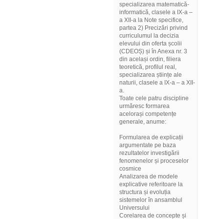
specializarea matematică-
informatică, clasele a IX-a –
a XII-a la Note specifice,
partea 2) Precizări privind
curriculumul la decizia
elevului din oferta școlii
(CDEOȘ) și în Anexa nr. 3
din același ordin, filiera
teoretică, profilul real,
specializarea științe ale
naturii, clasele a IX-a – a XII-
a.
Toate cele patru discipline
urmăresc formarea
acelorași competențe
generale, anume:
Formularea de explicații
argumentate pe baza
rezultatelor investigării
fenomenelor și proceselor
cosmice
Analizarea de modele
explicative referitoare la
structura și evoluția
sistemelor în ansamblul
Universului
Corelarea de concepte și