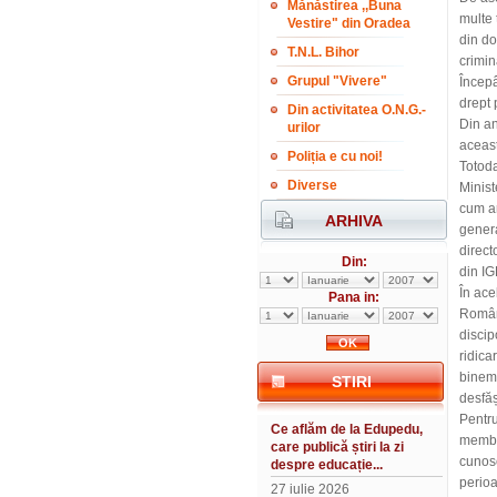
Mănăstirea ,,Buna
multe 
Vestire" din Oradea
din do
T.N.L. Bihor
crimin
Grupul "Vivere"
Începâ
drept 
Din activitatea O.N.G.-
Din an
urilor
aceast
Poliția e cu noi!
Totoda
Diverse
Minist
cum ar
ARHIVA
genera
direct
Din:
din I
În ace
Pana in:
Române
discip
ridica
bineme
STIRI
desfăș
Pentru
Ce aflăm de la Edupedu,
membru
care publică știri la zi
cunosc
despre educație...
perioa
27 iulie 2026