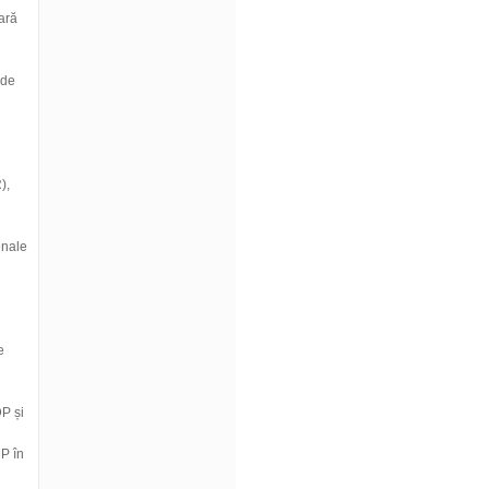
iară
 de
n
),
enale
e
DP și
DP în