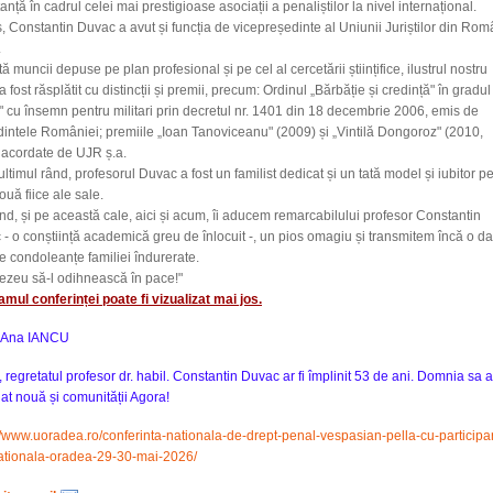
anță în cadrul celei mai prestigioase asociații a penaliștilor la nivel internațional.
s, Constantin Duvac a avut și funcția de vicepreședinte al Uniunii Juriștilor din Rom
).
tă muncii depuse pe plan profesional și pe cel al cercetării științifice, ilustrul nostru
a fost răsplătit cu distincții și premii, precum: Ordinul „Bărbăție și credință" în gradul
r" cu însemn pentru militari prin decretul nr. 1401 din 18 decembrie 2006, emis de
intele României; premiile „Ioan Tanoviceanu" (2009) și „Vintilă Dongoroz" (2010,
 acordate de UJR ș.a.
ultimul rând, profesorul Duvac a fost un familist dedicat și un tată model și iubitor p
ouă fiice ale sale.
ind, și pe această cale, aici și acum, îi aducem remarcabilului profesor Constantin
- o conștiință academică greu de înlocuit -, un pios omagiu și transmitem încă o da
e condoleanțe familiei îndurerate.
zeu să-l odihnească în pace!"
mul conferinței poate fi vizualizat mai jos.
 Ana IANCU
, regretatul
profesor dr. habil. Constantin Duvac
ar fi împlinit 53 de ani. Domnia sa a
at nouă și comunității Agora!
//www.uoradea.ro/conferinta-nationala-de-drept-penal-vespasian-pella-cu-participa
nationala-oradea-29-30-mai-2026/