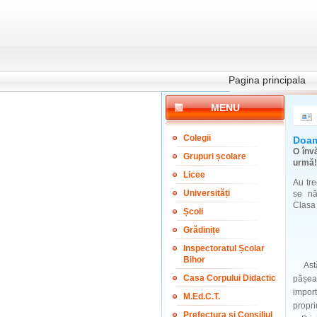
Pagina principala
MENU
Colegii
Doam
O înv
Grupuri școlare
urmă!
Licee
Au tre
Universități
se nă
Clasa 
Școli
Grădinițe
Inspectoratul Școlar
Bihor
Astăzi
Casa Corpului Didactic
pășeas
import
M.Ed.C.T.
propri
Prefectura și Consiliul