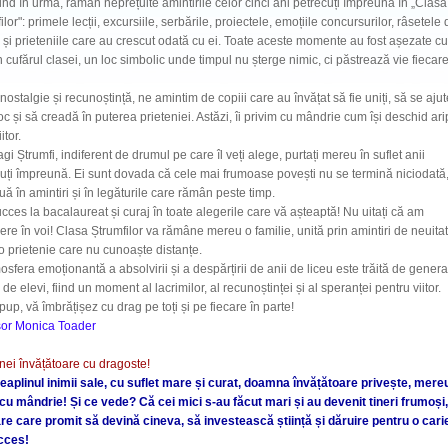
d în urmă, rămân neprețuite amintirile celor cinci ani petrecuți împreună în „Clasa
ilor": primele lecții, excursiile, serbările, proiectele, emoțiile concursurilor, râsetele 
și prieteniile care au crescut odată cu ei. Toate aceste momente au fost așezate cu
în cufărul clasei, un loc simbolic unde timpul nu șterge nimic, ci păstrează vie fiecar
talgie și recunoștință, ne amintim de copiii care au învățat să fie uniți, să se ajut
oc și să creadă în puterea prieteniei. Astăzi, îi privim cu mândrie cum își deschid ari
itor.
Ștrumfi, indiferent de drumul pe care îl veți alege, purtați mereu în suflet anii
uți împreună. Ei sunt dovada că cele mai frumoase povești nu se termină niciodată,
uă în amintiri și în legăturile care rămân peste timp.
 la bacalaureat și curaj în toate alegerile care vă așteaptă! Nu uitați că am
ere în voi! Clasa Ștrumfilor va rămâne mereu o familie, unită prin amintiri de neuitat
-o prietenie care nu cunoaște distanțe.
era emoționantă a absolvirii și a despărțirii de anii de liceu este trăită de generaț
i de elevi, fiind un moment al lacrimilor, al recunoștinței și al speranței pentru viitor.
, vă îmbrățișez cu drag pe toți și pe fiecare în parte!
sor Monica Toader
ei învățătoare cu dragoste!
eaplinul inimii sale, cu suflet mare și curat, doamna învățătoare privește, mereu
u mândrie! Și ce vede? Că cei mici s-au făcut mari și au devenit tineri frumoși,
re care promit să devină cineva, să investească știință și dăruire pentru o cari
cces!