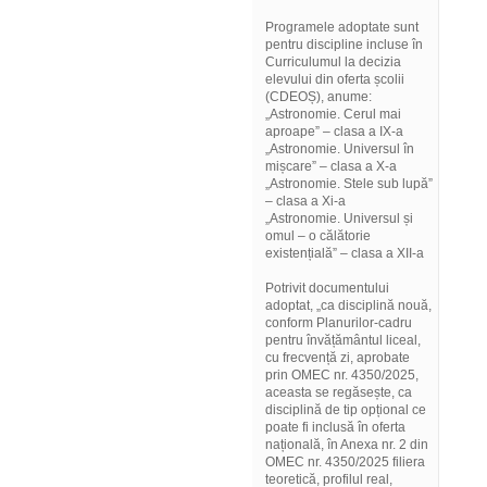
Programele adoptate sunt
pentru discipline incluse în
Curriculumul la decizia
elevului din oferta școlii
(CDEOȘ), anume:
„Astronomie. Cerul mai
aproape” – clasa a IX-a
„Astronomie. Universul în
mișcare” – clasa a X-a
„Astronomie. Stele sub lupă”
– clasa a Xi-a
„Astronomie. Universul și
omul – o călătorie
existențială” – clasa a XII-a
Potrivit documentului
adoptat, „ca disciplină nouă,
conform Planurilor-cadru
pentru învățământul liceal,
cu frecvență zi, aprobate
prin OMEC nr. 4350/2025,
aceasta se regăsește, ca
disciplină de tip opțional ce
poate fi inclusă în oferta
națională, în Anexa nr. 2 din
OMEC nr. 4350/2025 filiera
teoretică, profilul real,