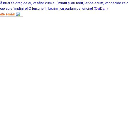
 nu-ți fie drag de ei, văzând cum au înflorit și au rodit, iar de-acum, vor decide ce 
ege spre împlinire! O bucurie în lacrimi, cu parfum de fericire!
(OviDan)
mite email