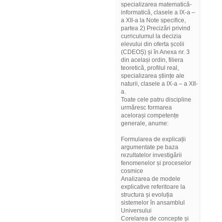
specializarea matematică-
informatică, clasele a IX-a –
a XII-a la Note specifice,
partea 2) Precizări privind
curriculumul la decizia
elevului din oferta școlii
(CDEOȘ) și în Anexa nr. 3
din același ordin, filiera
teoretică, profilul real,
specializarea științe ale
naturii, clasele a IX-a – a XII-
a.
Toate cele patru discipline
urmăresc formarea
acelorași competențe
generale, anume:
Formularea de explicații
argumentate pe baza
rezultatelor investigării
fenomenelor și proceselor
cosmice
Analizarea de modele
explicative referitoare la
structura și evoluția
sistemelor în ansamblul
Universului
Corelarea de concepte și