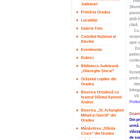
Privin
Județean
Ștrumf
Primăria Oradea
pauze 
grijă 
Localități
clipă.
Galerie Foto
Cu nos
Consiliul Național al
recipr
Elevilor
spre vi
Dragi 
Evenimente
petrec
Rubrici
contin
Biblioteca Județeană
Succes
„Gheorghe Șincai”
încred
printr
Orășelul copiilor din
Oradea
Atmosf
întreg
Biserica Ortodoxă cu
Vă pup
hramul Sfântul Apostol
Profe
Andrei
Biserica ,,Sf. Arhangheli
Doamn
Mihail și Gavriil” din
Din pr
Oradea
urmă c
Mănăstirea ,,Sfânta
vlăsta
Cruce” din Oradea
de su