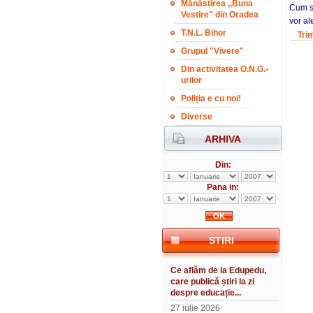
Mănăstirea ,,Buna
Cum să
Vestire" din Oradea
vor al
T.N.L. Bihor
Tri
Grupul "Vivere"
Din activitatea O.N.G.-
urilor
Poliția e cu noi!
Diverse
ARHIVA
Din:
Pana in:
STIRI
Ce aflăm de la Edupedu,
care publică știri la zi
despre educație...
27 iulie 2026