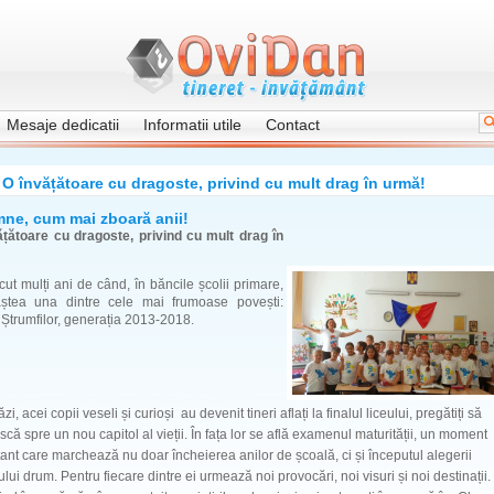
Mesaje dedicatii
Informatii utile
Contact
O învățătoare cu dragoste, privind cu mult drag în urmă!
ne, cum mai zboară anii!
ățătoare cu dragoste, privind cu mult drag în
cut mulți ani de când, în băncile școlii primare,
ștea una dintre cele mai frumoase povești:
Ștrumfilor, generația 2013-2018.
, acei copii veseli și curioși au devenit tineri aflați la finalul liceului, pregătiți să
că spre un nou capitol al vieții. În fața lor se află examenul maturității, un moment
ant care marchează nu doar încheierea anilor de școală, ci și începutul alegerii
ului drum. Pentru fiecare dintre ei urmează noi provocări, noi visuri și noi destinații.