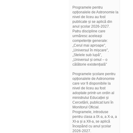
Programele pentru
opționalele de Astronomie la
nivel de liceu au fost
publicate și se aplică din
anul școlar 2026-2027.
Patru discipline care
urmăresc aceleași
competențe generale:
„Cerul mai aproape”,
„Universul în mișcare”,
„Stelele sub lupă”,
„Universul și omul – o
călătorie existențială”
Programele școlare pentru
opționalele de Astronomie
care vor fi disponibile la
nivel de liceu au fost
adoptate printr-un ordin al
ministrului Educației și
Cercetării, publicat luni în
Monitorul Oficial.
Programele, introduse
pentru clasa a IX-a, a X-a, a
XI-a și a XII-a, se aplică
începând cu anul școlar
2026-2027.