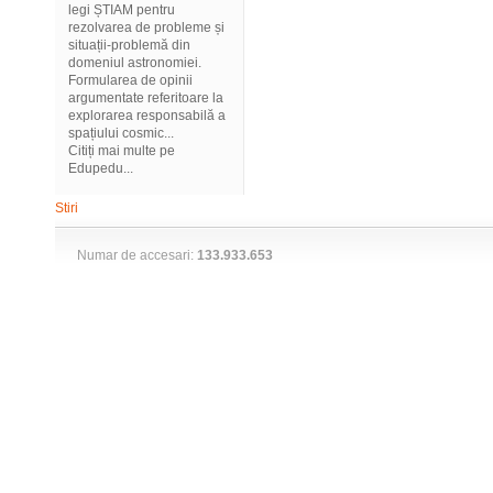
legi ȘTIAM pentru
rezolvarea de probleme și
situații-problemă din
domeniul astronomiei.
Formularea de opinii
argumentate referitoare la
explorarea responsabilă a
spațiului cosmic...
Citiți mai multe pe
Edupedu...
Stiri
Numar de accesari:
133.933.653