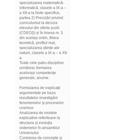
specializarea matematică-
informatică, clasele a IX-a –
a XII-a la Note specifice,
partea 2) Precizări privind
curriculumul la decizia
elevului din oferta școlii
(CDEOȘ) și în Anexa nr. 3
din același ordin, filiera
teoretică, profilul real,
specializarea științe ale
naturii, clasele a IX-a – a XII-
a.
Toate cele patru discipline
urmăresc formarea
acelorași competențe
generale, anume:
Formularea de explicații
argumentate pe baza
rezultatelor investigării
fenomenelor și proceselor
cosmice
Analizarea de modele
explicative referitoare la
structura și evoluția
sistemelor în ansamblul
Universului
Corelarea de concepte și