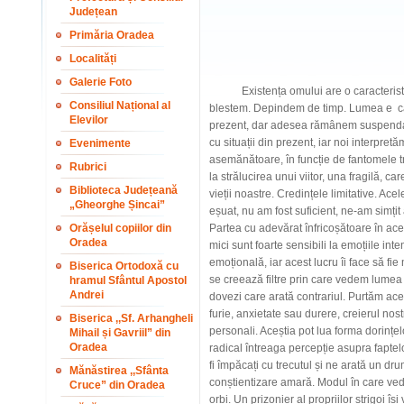
Județean
Primăria Oradea
Localități
Galerie Foto
Existența omului are o caracteristic
Consiliul Național al
blestem. Depindem de timp. Lumea e ca o
Elevilor
prezent, dar adesea rămânem suspendați î
cu situații din prezent, iar noi interpr
Evenimente
asemănătoare, în funcție de fantomele t
Rubrici
la strălucirea unui viitor, una fragilă, ca
Biblioteca Județeană
vieții noastre. Credințele limitative. A
„Gheorghe Șincai”
eșuat, nu am fost suficient, ne-am simți
Orășelul copiilor din
Partea cu adevărat înfricoșătoare în ace
Oradea
mici sunt foarte sensibili la emoțiile inte
emoțională, iar acest lucru îi face să fie
Biserica Ortodoxă cu
se creează filtre prin care vedem lumea
hramul Sfântul Apostol
Andrei
dovezi care arată contrariul. Purtăm aces
furie, anxietate sau durere, creierul nostr
Biserica ,,Sf. Arhangheli
personali. Aceștia pot lua forma dorințel
Mihail și Gavriil” din
Oradea
radical întreaga percepție asupra fapte
fi împăcați cu trecutul și ne arată un dru
Mănăstirea ,,Sfânta
conștientizare amară. Modul în care ved
Cruce” din Oradea
orbi. Un prizonier al propriilor strigoi își 