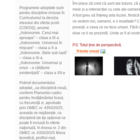
Îmi place să cred că sunt ale tuturor, că 
Programele adoptate sunt
mele și a intersecției cu cele ale oamen
pentru discipline incluse în
A fost greu să înțeleg arta iluziei, fiindc
Curriculumul la decizia
ce vedem noi, oamenii, e o irealitate? C
elevului din oferta școlii
povești, e ceea ce ne face umani. Fără i
(CDEOȘ), anume:
„Astronomie. Cerul mai
doar ce li se prezintă. Unde ar fi al nost
aproape” – clasa a IX-a
„Astronomie. Universul în
P.S: Totul ține de perspectivă.
mișcare” – clasa a X-a
Trimite email
„Astronomie. Stele sub lupă”
– clasa a Xi-a
„Astronomie. Universul și
omul – o călătorie
existențială” – clasa a XII-a
Potrivit documentului
adoptat, „ca disciplină nouă,
conform Planurilor-cadru
pentru învățământul liceal,
cu frecvență zi, aprobate
prin OMEC nr. 4350/2025,
aceasta se regăsește, ca
disciplină de tip opțional ce
poate fi inclusă în oferta
națională, în Anexa nr. 2 din
OMEC nr. 4350/2025 filiera
teoretică, profilul real,