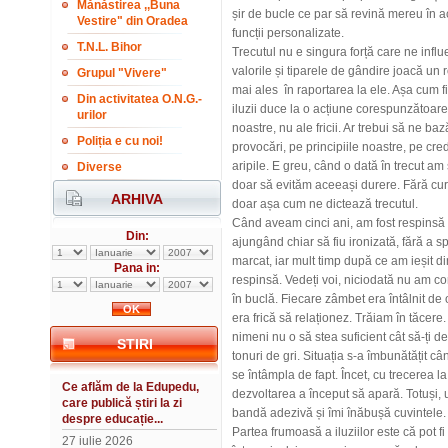
Mănăstirea ,,Buna
șir de bucle ce par să revină mereu în ac
Vestire" din Oradea
funcții personalizate.
T.N.L. Bihor
Trecutul nu e singura forță care ne influ
valorile și tiparele de gândire joacă un 
Grupul "Vivere"
mai ales în raportarea la ele. Așa cum fi
Din activitatea O.N.G.-
iluzii duce la o acțiune corespunzătoare,
urilor
noastre, nu ale fricii. Ar trebui să ne b
Poliția e cu noi!
provocări, pe principiile noastre, pe cre
aripile. E greu, când o dată în trecut am 
Diverse
doar să evităm aceeași durere. Fără cur
ARHIVA
doar așa cum ne dictează trecutul.
Când aveam cinci ani, am fost respinsă 
Din:
ajungând chiar să fiu ironizată, fără a 
marcat, iar mult timp după ce am ieșit d
Pana in:
respinsă. Vedeți voi, niciodată nu am co
în buclă. Fiecare zâmbet era întâlnit de 
era frică să relaționez. Trăiam în tăcere
nimeni nu o să stea suficient cât să-ți d
STIRI
tonuri de gri. Situația s-a îmbunătățit 
se întâmpla de fapt. Încet, cu trecerea 
Ce aflăm de la Edupedu,
dezvoltarea a început să apară. Totuși,
care publică știri la zi
bandă adezivă și îmi înăbușă cuvintele.
despre educație...
Partea frumoasă a iluziilor este că pot 
27 iulie 2026