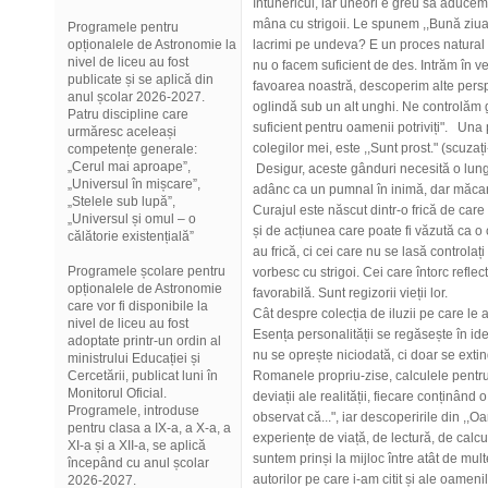
întunericul, iar uneori e greu să aduce
mâna cu strigoii. Le spunem ,,Bună ziua!
Programele pentru
opționalele de Astronomie la
lacrimi pe undeva? E un proces natural 
nivel de liceu au fost
nu o facem suficient de des. Intrăm în v
publicate și se aplică din
favoarea noastră, descoperim alte perspe
anul școlar 2026-2027.
oglindă sub un alt unghi. Ne controlăm gâ
Patru discipline care
suficient pentru oamenii potriviți". Una
urmăresc aceleași
colegilor mei, este ,,Sunt prost." (scuzaț
competențe generale:
„Cerul mai aproape”,
Desigur, aceste gânduri necesită o lungă
„Universul în mișcare”,
adânc ca un pumnal în inimă, dar măcar 
„Stelele sub lupă”,
Curajul este născut dintr-o frică de care v
„Universul și omul – o
și de acțiunea care poate fi văzută ca o
călătorie existențială”
au frică, ci cei care nu se lasă controlați
Programele școlare pentru
vorbesc cu strigoi. Cei care întorc reflec
opționalele de Astronomie
favorabilă. Sunt regizorii vieții lor.
care vor fi disponibile la
Cât despre colecția de iluzii pe care le
nivel de liceu au fost
Esența personalității se regăsește în ide
adoptate printr-un ordin al
nu se oprește niciodată, ci doar se extin
ministrului Educației și
Cercetării, publicat luni în
Romanele propriu-zise, calculele pentru 
Monitorul Oficial.
deviații ale realității, fiecare conținând
Programele, introduse
observat că...", iar descoperirile din ,,
pentru clasa a IX-a, a X-a, a
experiențe de viață, de lectură, de calcu
XI-a și a XII-a, se aplică
suntem prinși la mijloc între atât de mul
începând cu anul școlar
autorilor pe care i-am citit și ale oameni
2026-2027.