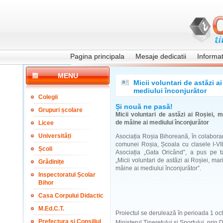
Pagina principala
Mesaje dedicatii
Informati
MENU
Micii voluntari de astăzi a
mediului înconjurător
Colegii
Și nouă ne pasă!
Grupuri școlare
Micii voluntari de astăzi ai Roșiei, m
de mâine ai mediului înconjurător
Licee
Universități
Asociația Roșia Bihoreană, în colabora
comunei Roșia, Școala cu clasele I-VII
Școli
Asociația „Gata Oricând”, a pus pe ta
„Micii voluntari de astăzi ai Roșiei, mar
Grădinițe
mâine ai mediului înconjurător”.
Inspectoratul Școlar
Bihor
Casa Corpului Didactic
M.Ed.C.T.
Proiectul se derulează în perioada 1 oc
Prefectura și Consiliul
Ministerul Tineretului și Sportului, prin