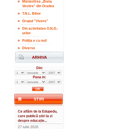
Mănăstirea ,,Buna
Vestire" din Oradea
T.N.L. Bihor
Grupul "Vivere"
Din activitatea O.N.G.-
urilor
Poliția e cu noi!
Diverse
ARHIVA
Din:
Pana in:
STIRI
Ce aflăm de la Edupedu,
care publică știri la zi
despre educație...
27 iulie 2026