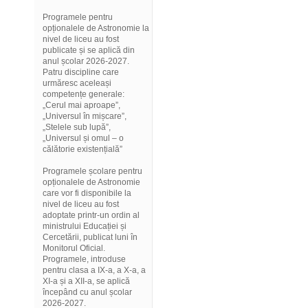
Programele pentru
opționalele de Astronomie la
nivel de liceu au fost
publicate și se aplică din
anul școlar 2026-2027.
Patru discipline care
urmăresc aceleași
competențe generale:
„Cerul mai aproape”,
„Universul în mișcare”,
„Stelele sub lupă”,
„Universul și omul – o
călătorie existențială”
Programele școlare pentru
opționalele de Astronomie
care vor fi disponibile la
nivel de liceu au fost
adoptate printr-un ordin al
ministrului Educației și
Cercetării, publicat luni în
Monitorul Oficial.
Programele, introduse
pentru clasa a IX-a, a X-a, a
XI-a și a XII-a, se aplică
începând cu anul școlar
2026-2027.