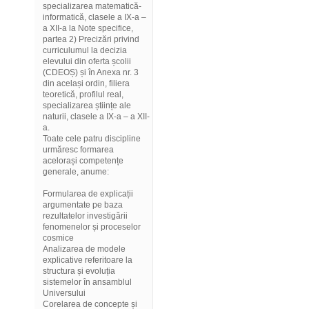
specializarea matematică-
informatică, clasele a IX-a –
a XII-a la Note specifice,
partea 2) Precizări privind
curriculumul la decizia
elevului din oferta școlii
(CDEOȘ) și în Anexa nr. 3
din același ordin, filiera
teoretică, profilul real,
specializarea științe ale
naturii, clasele a IX-a – a XII-
a.
Toate cele patru discipline
urmăresc formarea
acelorași competențe
generale, anume:
Formularea de explicații
argumentate pe baza
rezultatelor investigării
fenomenelor și proceselor
cosmice
Analizarea de modele
explicative referitoare la
structura și evoluția
sistemelor în ansamblul
Universului
Corelarea de concepte și