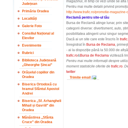
magazinul, în timp ce vezi unde se află si
Județean
Pentru mai multe detalii privind promoț
Primăria Oradea
http://www.trafic.ro/promotie-magazine-o
Reclamă pentru site-ul tău
Localități
Bursa
de Reclamă atinge lunar, prin site-
Galerie Foto
categorii diverse: divertisment, auto, știr
Consiliul Național al
posibilitatea atingerii unui singur segment
Elevilor
Dacă ai un site care este înscris în
trafic
înregistrat în
Bursa de Reclama
, primeș
Evenimente
- ai la dispoziție până la 50.000 de afiș
Rubrici
trafic.ro
&
Bursa de Reclama
vizitează li
Biblioteca Județeană
Pentru mai multe informații despre utili
„Gheorghe Șincai”
moment statisticile oferite de
trafic.ro
.
De
twitter
Orășelul copiilor din
Oradea
Trimite email
Biserica Ortodoxă cu
hramul Sfântul Apostol
Andrei
Biserica ,,Sf. Arhangheli
Mihail și Gavriil” din
Oradea
Mănăstirea ,,Sfânta
Cruce” din Oradea