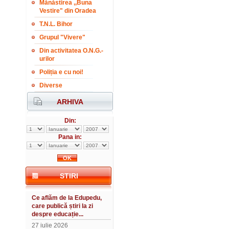
Mănăstirea ,,Buna
Vestire" din Oradea
T.N.L. Bihor
Grupul "Vivere"
Din activitatea O.N.G.-
urilor
Poliția e cu noi!
Diverse
ARHIVA
Din:
Pana in:
STIRI
Ce aflăm de la Edupedu,
care publică știri la zi
despre educație...
27 iulie 2026