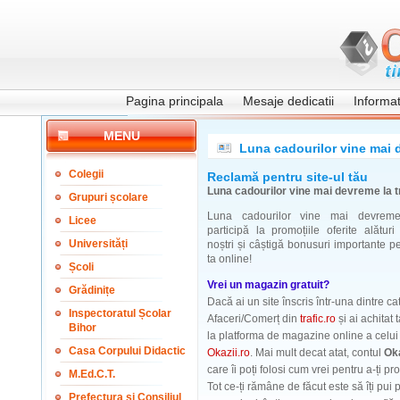
Pagina principala
Mesaje dedicatii
Informati
MENU
Luna cadourilor vine mai d
Colegii
Reclamă pentru site-ul tău
Luna cadourilor vine mai devreme la tr
Grupuri școlare
Luna cadourilor vine mai devreme l
Licee
participă la promoțiile oferite alături
Universități
noștri și câștigă bonusuri importante p
ta online!
Școli
Vrei un magazin gratuit?
Grădinițe
Dacă ai un site înscris într-una dintre 
Inspectoratul Școlar
Afaceri/Comerț din
trafic.ro
și ai achitat
Bihor
la platforma de magazine online a celui
Casa Corpului Didactic
Okazii.ro
. Mai mult decat atat, contul
Oka
care îi poți folosi cum vrei pentru a-ți 
M.Ed.C.T.
Tot ce-ți rămâne de făcut este să îți pui p
Prefectura și Consiliul