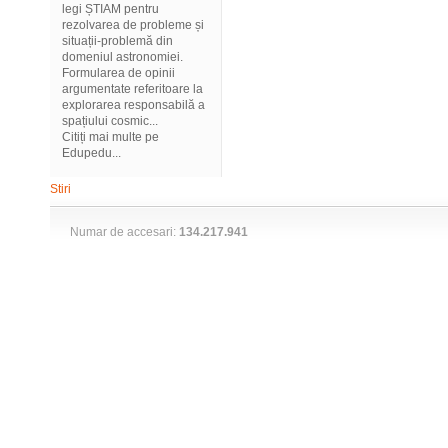
legi ȘTIAM pentru
rezolvarea de probleme și
situații-problemă din
domeniul astronomiei.
Formularea de opinii
argumentate referitoare la
explorarea responsabilă a
spațiului cosmic...
Citiți mai multe pe
Edupedu...
Stiri
Numar de accesari:
134.217.941