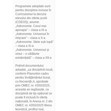
Programele adoptate sunt
pentru discipline incluse în
Curriculumul la decizia
elevului din oferta școlii
(CDEOȘ), anume:
„Astronomie. Cerul mai
aproape” – clasa a IX-a
„Astronomie. Universul în
mișcare” – clasa a X-a
„Astronomie. Stele sub lupă”
– clasa a Xi-a
„Astronomie. Universul și
omul – o călătorie
existențială” – clasa a XII-a
Potrivit documentului
adoptat, „ca disciplină nouă,
conform Planurilor-cadru
pentru învățământul liceal,
cu frecvență zi, aprobate
prin OMEC nr. 4350/2025,
aceasta se regăsește, ca
disciplină de tip opțional ce
poate fi inclusă în oferta
națională, în Anexa nr. 2 din
OMEC nr. 4350/2025 filiera
teoretică, profilul real,