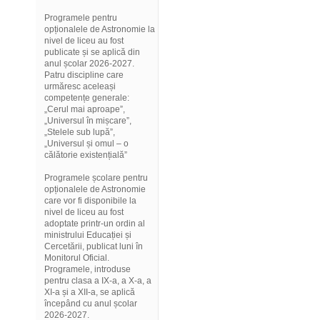
Programele pentru
opționalele de Astronomie la
nivel de liceu au fost
publicate și se aplică din
anul școlar 2026-2027.
Patru discipline care
urmăresc aceleași
competențe generale:
„Cerul mai aproape”,
„Universul în mișcare”,
„Stelele sub lupă”,
„Universul și omul – o
călătorie existențială”
Programele școlare pentru
opționalele de Astronomie
care vor fi disponibile la
nivel de liceu au fost
adoptate printr-un ordin al
ministrului Educației și
Cercetării, publicat luni în
Monitorul Oficial.
Programele, introduse
pentru clasa a IX-a, a X-a, a
XI-a și a XII-a, se aplică
începând cu anul școlar
2026-2027.