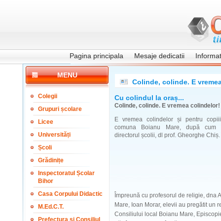
Pagina principala
Mesaje dedicatii
Informati
MENU
Colinde, colinde. E vremea
Colegii
Cu colindul la oraș...
Colinde, colinde. E vremea colindelor!
Grupuri școlare
E vremea colindelor și pentru copii
Licee
comuna Boianu Mare, după cum 
Universități
directorul școlii, dl prof. Gheorghe Chiș.
Școli
Grădinițe
Inspectoratul Școlar
Bihor
Casa Corpului Didactic
Împreună cu profesorul de religie, dna 
Mare, Ioan Morar, elevii au pregătit un r
M.Ed.C.T.
Consiliului local Boianu Mare, Episcopi
Prefectura și Consiliul