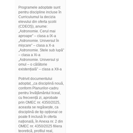
Programele adoptate sunt
pentru discipline incluse în
Curriculumul la decizia
elevului din oferta școlii
(CDEOȘ), anume:
„Astronomie. Cerul mai
aproape” – clasa a IX-a
„Astronomie. Universul în
mișcare” – clasa a X-a
„Astronomie. Stele sub lupă”
– clasa a Xi-a
„Astronomie. Universul și
omul – o călătorie
existențială” – clasa a XII-a
Potrivit documentului
adoptat, „ca disciplină nouă,
conform Planurilor-cadru
pentru învățământul liceal,
cu frecvență zi, aprobate
prin OMEC nr. 4350/2025,
aceasta se regăsește, ca
disciplină de tip opțional ce
poate fi inclusă în oferta
națională, în Anexa nr. 2 din
OMEC nr. 4350/2025 filiera
teoretică, profilul real,