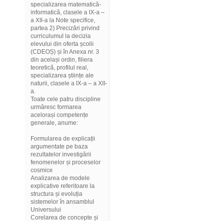
specializarea matematică-
informatică, clasele a IX-a –
a XII-a la Note specifice,
partea 2) Precizări privind
curriculumul la decizia
elevului din oferta școlii
(CDEOȘ) și în Anexa nr. 3
din același ordin, filiera
teoretică, profilul real,
specializarea științe ale
naturii, clasele a IX-a – a XII-
a.
Toate cele patru discipline
urmăresc formarea
acelorași competențe
generale, anume:
Formularea de explicații
argumentate pe baza
rezultatelor investigării
fenomenelor și proceselor
cosmice
Analizarea de modele
explicative referitoare la
structura și evoluția
sistemelor în ansamblul
Universului
Corelarea de concepte și