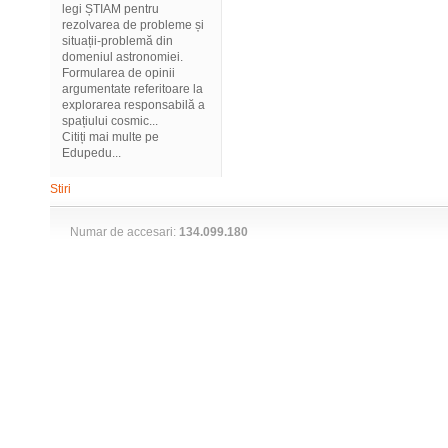
legi ȘTIAM pentru
rezolvarea de probleme și
situații-problemă din
domeniul astronomiei.
Formularea de opinii
argumentate referitoare la
explorarea responsabilă a
spațiului cosmic...
Citiți mai multe pe
Edupedu...
Stiri
Numar de accesari:
134.099.180