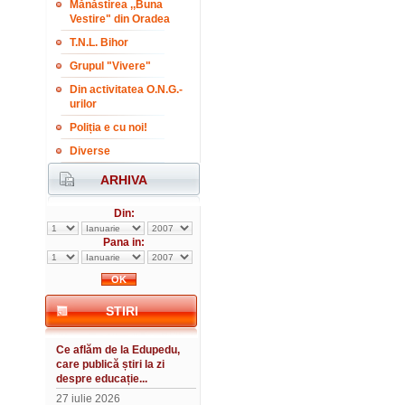
Mănăstirea ,,Buna
Vestire" din Oradea
T.N.L. Bihor
Grupul "Vivere"
Din activitatea O.N.G.-
urilor
Poliția e cu noi!
Diverse
ARHIVA
Din:
Pana in:
STIRI
Ce aflăm de la Edupedu,
care publică știri la zi
despre educație...
27 iulie 2026