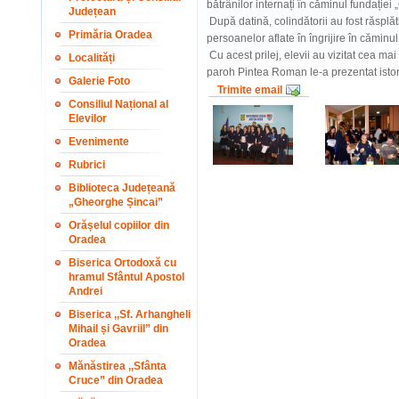
bătrânilor internați în căminul fundație
Județean
După datină, colindătorii au fost răsplăti
Primăria Oradea
persoanelor aflate în îngrijire în căminul
Cu acest prilej, elevii au vizitat cea m
Localități
paroh Pintea Roman le-a prezentat istor
Galerie Foto
Trimite email
Consiliul Național al
Elevilor
Evenimente
Rubrici
Biblioteca Județeană
„Gheorghe Șincai”
Orășelul copiilor din
Oradea
Biserica Ortodoxă cu
hramul Sfântul Apostol
Andrei
Biserica ,,Sf. Arhangheli
Mihail și Gavriil” din
Oradea
Mănăstirea ,,Sfânta
Cruce” din Oradea