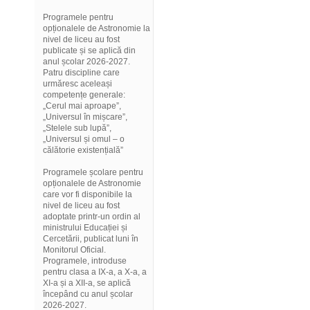
Programele pentru
opționalele de Astronomie la
nivel de liceu au fost
publicate și se aplică din
anul școlar 2026-2027.
Patru discipline care
urmăresc aceleași
competențe generale:
„Cerul mai aproape”,
„Universul în mișcare”,
„Stelele sub lupă”,
„Universul și omul – o
călătorie existențială”
Programele școlare pentru
opționalele de Astronomie
care vor fi disponibile la
nivel de liceu au fost
adoptate printr-un ordin al
ministrului Educației și
Cercetării, publicat luni în
Monitorul Oficial.
Programele, introduse
pentru clasa a IX-a, a X-a, a
XI-a și a XII-a, se aplică
începând cu anul școlar
2026-2027.