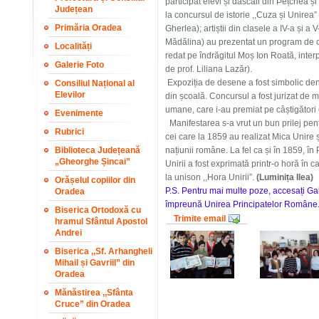
participat elevi și dascăli din Þețchea și 
Județean
la concursul de istorie ,,Cuza și Unirea” 
Primăria Oradea
Gherlea); artiștii din clasele a IV-a și a 
Mădălina) au prezentat un program de cânt
Localități
redat pe îndrăgitul Moș Ion Roată, inter
Galerie Foto
de prof. Liliana Lazăr).
Expoziția de desene a fost simbolic denum
Consiliul Național al
Elevilor
din școală. Concursul a fost jurizat de 
umane, care i-au premiat pe câștigători
Evenimente
Manifestarea s-a vrut un bun prilej pent
Rubrici
cei care la 1859 au realizat Mica Unire
Biblioteca Județeană
națiunii române. La fel ca și în 1859, în
„Gheorghe Șincai”
Unirii a fost exprimată printr-o horă în 
la unison ,,Hora Unirii”.
(Luminița Ilea)
Orășelul copiilor din
P.S. Pentru mai multe poze, accesați Gale
Oradea
împreună Unirea Principatelor Române
Biserica Ortodoxă cu
Trimite email
hramul Sfântul Apostol
Andrei
Biserica ,,Sf. Arhangheli
Mihail și Gavriil” din
Oradea
Mănăstirea ,,Sfânta
Cruce” din Oradea