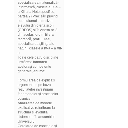
specializarea matematică-
informatică, clasele a IX-a –
a XII-a la Note specifice,
partea 2) Precizări privind
curriculumul la decizia
elevului din oferta școlii
(CDEOȘ) și în Anexa nr. 3
din același ordin, filiera
teoretică, profilul real,
specializarea științe ale
naturii, clasele a IX-a – a XII-
a.
Toate cele patru discipline
urmăresc formarea
acelorași competențe
generale, anume:
Formularea de explicații
argumentate pe baza
rezultatelor investigării
fenomenelor și proceselor
cosmice
Analizarea de modele
explicative referitoare la
structura și evoluția
sistemelor în ansamblul
Universului
Corelarea de concepte și