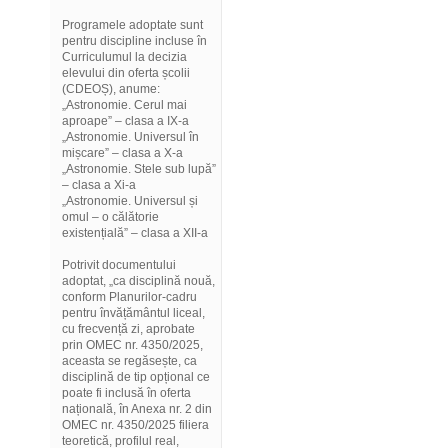
Programele adoptate sunt
pentru discipline incluse în
Curriculumul la decizia
elevului din oferta școlii
(CDEOȘ), anume:
„Astronomie. Cerul mai
aproape” – clasa a IX-a
„Astronomie. Universul în
mișcare” – clasa a X-a
„Astronomie. Stele sub lupă”
– clasa a Xi-a
„Astronomie. Universul și
omul – o călătorie
existențială” – clasa a XII-a
Potrivit documentului
adoptat, „ca disciplină nouă,
conform Planurilor-cadru
pentru învățământul liceal,
cu frecvență zi, aprobate
prin OMEC nr. 4350/2025,
aceasta se regăsește, ca
disciplină de tip opțional ce
poate fi inclusă în oferta
națională, în Anexa nr. 2 din
OMEC nr. 4350/2025 filiera
teoretică, profilul real,