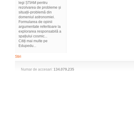
legi ȘTIAM pentru
rezolvarea de probleme și
situații-problemă din
domeniul astronomiei.
Formularea de opinii
argumentate referitoare la
explorarea responsabilă a
spațiului cosmic...
Citiți mai multe pe
Edupedu...
Stiri
Numar de accesari:
134.079.235