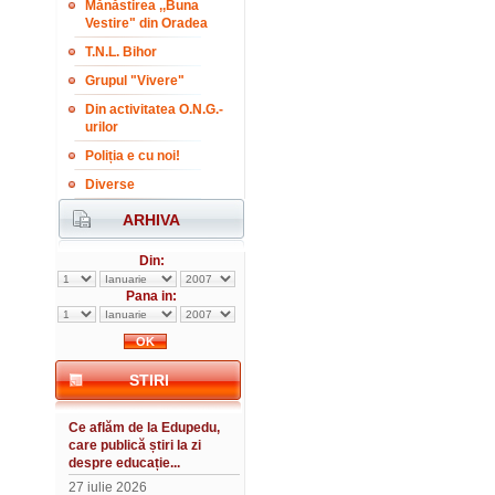
Mănăstirea ,,Buna
Vestire" din Oradea
T.N.L. Bihor
Grupul "Vivere"
Din activitatea O.N.G.-
urilor
Poliția e cu noi!
Diverse
ARHIVA
Din:
Pana in:
STIRI
Ce aflăm de la Edupedu,
care publică știri la zi
despre educație...
27 iulie 2026