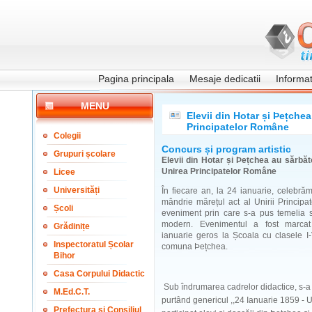
Pagina principala
Mesaje dedicatii
Informati
MENU
Elevii din Hotar și Þețche
Principatelor Române
Colegii
Concurs și program artistic
Grupuri școlare
Elevii din Hotar și Þețchea au sărbăt
Unirea Principatelor Române
Licee
Universități
În fiecare an, la 24 ianuarie, celebră
mândrie mărețul act al Unirii Princip
Școli
eveniment prin care s-a pus temelia s
modern. Evenimentul a fost marcat
Grădinițe
ianuarie geros la Școala cu clasele I-V
Inspectoratul Școlar
comuna Þețchea.
Bihor
Casa Corpului Didactic
Sub îndrumarea cadrelor didactice, s-a 
M.Ed.C.T.
purtând genericul ,,24 Ianuarie 1859 -
Prefectura și Consiliul