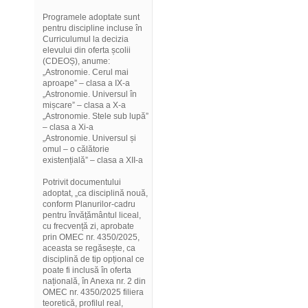
Programele adoptate sunt
pentru discipline incluse în
Curriculumul la decizia
elevului din oferta școlii
(CDEOȘ), anume:
„Astronomie. Cerul mai
aproape” – clasa a IX-a
„Astronomie. Universul în
mișcare” – clasa a X-a
„Astronomie. Stele sub lupă”
– clasa a Xi-a
„Astronomie. Universul și
omul – o călătorie
existențială” – clasa a XII-a
Potrivit documentului
adoptat, „ca disciplină nouă,
conform Planurilor-cadru
pentru învățământul liceal,
cu frecvență zi, aprobate
prin OMEC nr. 4350/2025,
aceasta se regăsește, ca
disciplină de tip opțional ce
poate fi inclusă în oferta
națională, în Anexa nr. 2 din
OMEC nr. 4350/2025 filiera
teoretică, profilul real,