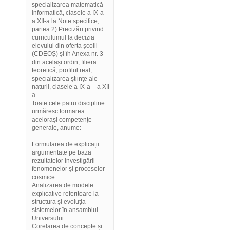
specializarea matematică-
informatică, clasele a IX-a –
a XII-a la Note specifice,
partea 2) Precizări privind
curriculumul la decizia
elevului din oferta școlii
(CDEOȘ) și în Anexa nr. 3
din același ordin, filiera
teoretică, profilul real,
specializarea științe ale
naturii, clasele a IX-a – a XII-
a.
Toate cele patru discipline
urmăresc formarea
acelorași competențe
generale, anume:
Formularea de explicații
argumentate pe baza
rezultatelor investigării
fenomenelor și proceselor
cosmice
Analizarea de modele
explicative referitoare la
structura și evoluția
sistemelor în ansamblul
Universului
Corelarea de concepte și