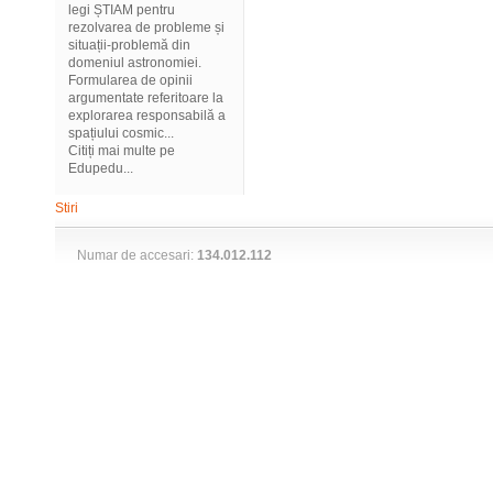
legi ȘTIAM pentru
rezolvarea de probleme și
situații-problemă din
domeniul astronomiei.
Formularea de opinii
argumentate referitoare la
explorarea responsabilă a
spațiului cosmic...
Citiți mai multe pe
Edupedu...
Stiri
Numar de accesari:
134.012.112