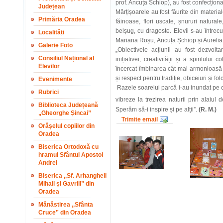
prof. Ancuța Schiop), au fost confecționat
Județean
Mărțișoarele au fost făurite din materi
Primăria Oradea
făinoase, flori uscate, șnururi naturale
belșug, cu dragoste. Elevii s-au întrec
Localități
Mariana Roșu, Ancuța Șchiop și Aureli
Galerie Foto
„Obiectivele acțiunii au fost dezvolt
Consiliul Național al
inițiativei, creativității și a spiritulu
Elevilor
încercat îmbinarea cât mai armonioasă a
și respect pentru tradiție, obiceiuri și 
Evenimente
Razele soarelui parcă i-au inundat pe co
Rubrici
vibreze la trezirea naturii prin alaiul 
Biblioteca Județeană
Sperăm să-i inspire și pe alții”.
(R. M.)
„Gheorghe Șincai”
Trimite email
Orășelul copiilor din
Oradea
Biserica Ortodoxă cu
hramul Sfântul Apostol
Andrei
Biserica ,,Sf. Arhangheli
Mihail și Gavriil” din
Oradea
Mănăstirea ,,Sfânta
Cruce” din Oradea