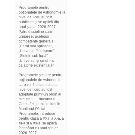
Programele pentru
opționalele de Astronomie la
nivel de liceu au fost
publicate și se aplică din
anul școlar 2026-2027.
Patru discipline care
urmăresc aceleași
competențe generale:
„Cerul mai aproape”,
„Universul în mișcare”,
„Stelele sub lupă”,
„Universul și omul – o
călătorie existențială”
Programele școlare pentru
opționalele de Astronomie
care vor fi disponibile la
nivel de liceu au fost
adoptate printr-un ordin al
ministrului Educației și
Cercetării, publicat luni în
Monitorul Oficial.
Programele, introduse
pentru clasa a IX-a, a X-a, a
XI-a și a XII-a, se aplică
începând cu anul școlar
2026-2027.