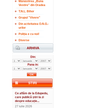
Mănăstirea ,,Buna
Vestire" din Oradea
T.N.L. Bihor
Grupul "Vivere"
Din activitatea O.N.G.-
urilor
Poliția e cu noi!
Diverse
ARHIVA
Din:
Pana in:
STIRI
Ce aflăm de la Edupedu,
care publică știri la zi
despre educație...
27 iulie 2026