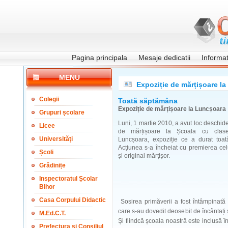
Pagina principala
Mesaje dedicatii
Informati
MENU
Expoziție de mărțișoare l
Colegii
Toată săptămâna
Expoziție de mărțișoare la Luncșoara
Grupuri școlare
Luni, 1 martie 2010, a avut loc deschide
Licee
de mărțișoare la Școala cu clasel
Universități
Luncșoara, expoziție ce a durat toa
Acțiunea s-a încheiat cu premierea ce
Școli
și original mărțișor.
Grădinițe
Inspectoratul Școlar
Bihor
Casa Corpului Didactic
Sosirea primăverii a fost întâmpinată 
care s-au dovedit deosebit de încântați 
M.Ed.C.T.
Și fiindcă școala noastră este inclusă î
Prefectura și Consiliul