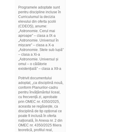
Programele adoptate sunt
pentru discipline incluse în
Curriculumul la decizia
elevului din oferta școlii
(CDEOȘ), anume:
„Astronomie. Cerul mai
aproape” – clasa a IX-a
„Astronomie. Universul în
mișcare” – clasa a X-a
„Astronomie. Stele sub lupă”
– clasa a Xi-a
„Astronomie. Universul și
omul – o călătorie
existențială” – clasa a XII-a
Potrivit documentului
adoptat, „ca disciplină nouă,
conform Planurilor-cadru
pentru învățământul liceal,
cu frecvență zi, aprobate
prin OMEC nr. 4350/2025,
aceasta se regăsește, ca
disciplină de tip opțional ce
poate fi inclusă în oferta
națională, în Anexa nr. 2 din
OMEC nr. 4350/2025 filiera
teoretică, profilul real,