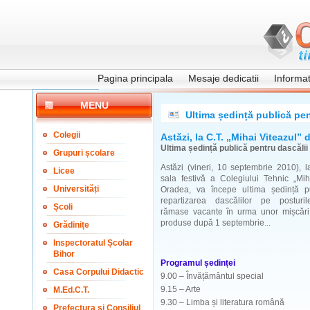
Pagina principala
Mesaje dedicatii
Informati
MENU
Ultima ședință publică pen
Colegii
Astăzi, la C.T. „Mihai Viteazul”
Ultima ședință publică pentru dascălii
Grupuri școlare
Astăzi (vineri, 10 septembrie 2010), l
Licee
sala festivă a Colegiului Tehnic „Mih
Universități
Oradea, va începe ultima ședință p
repartizarea dascălilor pe posturil
Școli
rămase vacante în urma unor mișcări
produse după 1 septembrie...
Grădinițe
Inspectoratul Școlar
Bihor
Programul ședinței
Casa Corpului Didactic
9.00 – Învățământul special
9.15 – Arte
M.Ed.C.T.
9.30 – Limba și literatura română
Prefectura și Consiliul