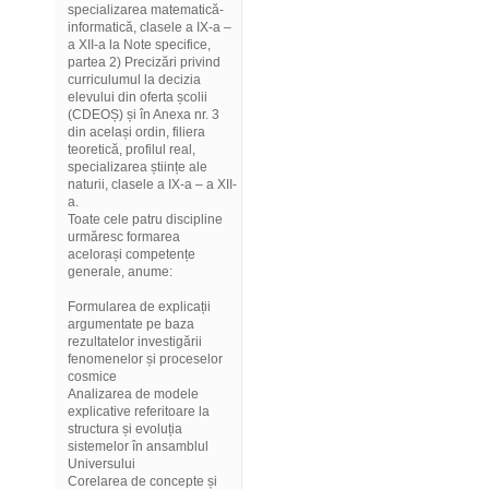
specializarea matematică-
informatică, clasele a IX-a –
a XII-a la Note specifice,
partea 2) Precizări privind
curriculumul la decizia
elevului din oferta școlii
(CDEOȘ) și în Anexa nr. 3
din același ordin, filiera
teoretică, profilul real,
specializarea științe ale
naturii, clasele a IX-a – a XII-
a.
Toate cele patru discipline
urmăresc formarea
acelorași competențe
generale, anume:
Formularea de explicații
argumentate pe baza
rezultatelor investigării
fenomenelor și proceselor
cosmice
Analizarea de modele
explicative referitoare la
structura și evoluția
sistemelor în ansamblul
Universului
Corelarea de concepte și