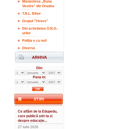
Mănăstirea ,,Buna
Vestire" din Oradea
T.N.L. Bihor
Grupul "Vivere"
Din activitatea O.N.G.-
urilor
Poliția e cu noi!
Diverse
ARHIVA
Din:
Pana in:
STIRI
Ce aflăm de la Edupedu,
care publică știri la zi
despre educație...
27 iulie 2026