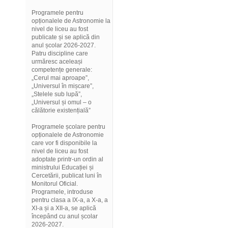
Programele pentru
opționalele de Astronomie la
nivel de liceu au fost
publicate și se aplică din
anul școlar 2026-2027.
Patru discipline care
urmăresc aceleași
competențe generale:
„Cerul mai aproape”,
„Universul în mișcare”,
„Stelele sub lupă”,
„Universul și omul – o
călătorie existențială”
Programele școlare pentru
opționalele de Astronomie
care vor fi disponibile la
nivel de liceu au fost
adoptate printr-un ordin al
ministrului Educației și
Cercetării, publicat luni în
Monitorul Oficial.
Programele, introduse
pentru clasa a IX-a, a X-a, a
XI-a și a XII-a, se aplică
începând cu anul școlar
2026-2027.