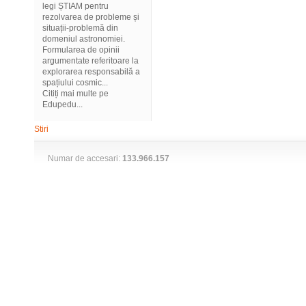
legi ȘTIAM pentru
rezolvarea de probleme și
situații-problemă din
domeniul astronomiei.
Formularea de opinii
argumentate referitoare la
explorarea responsabilă a
spațiului cosmic...
Citiți mai multe pe
Edupedu...
Stiri
Numar de accesari:
133.966.157