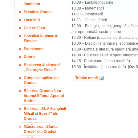
10.00 – Limbile moderne
Județean
10.30 – Matematică
Primăria Oradea
11.00 – Informatică
Localități
11.30 – Chimie, fizică
12.00 – Biologie, istorie, geografie, fil
Galerie Foto
antreprenorială, socio-umane
Consiliul Național al
12.30 –Religie (baptistă, penticostală, 
Elevilor
13.00 – Discipline tehnice și economice
Evenimente
13.30 - Limba și literatura maghiară (m
14.00 - Educație fizică și sport/ kinetote
Rubrici
14.15 - Educatoare (limba română)
Biblioteca Județeană
15.00 - Învățători (limba română).
(Ov. D
„Gheorghe Șincai”
Orășelul copiilor din
Trimite email
Oradea
Biserica Ortodoxă cu
hramul Sfântul Apostol
Andrei
Biserica ,,Sf. Arhangheli
Mihail și Gavriil” din
Oradea
Mănăstirea ,,Sfânta
Cruce” din Oradea