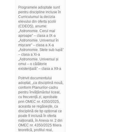
Programele adoptate sunt
pentru discipline incluse în
Curriculumul la decizia
elevului din oferta școlii
(CDEOȘ), anume:
„Astronomie. Cerul mai
aproape” – clasa a IX-a
„Astronomie. Universul în
mișcare” – clasa a X-a
„Astronomie. Stele sub lupă”
– clasa a Xi-a
„Astronomie. Universul și
omul – o călătorie
existențială” – clasa a XII-a
Potrivit documentului
adoptat, „ca disciplină nouă,
conform Planurilor-cadru
pentru învățământul liceal,
cu frecvență zi, aprobate
prin OMEC nr. 4350/2025,
aceasta se regăsește, ca
disciplină de tip opțional ce
poate fi inclusă în oferta
națională, în Anexa nr. 2 din
OMEC nr. 4350/2025 filiera
teoretică, profilul real,