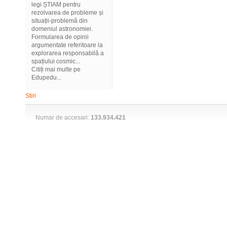
legi ȘTIAM pentru
rezolvarea de probleme și
situații-problemă din
domeniul astronomiei.
Formularea de opinii
argumentate referitoare la
explorarea responsabilă a
spațiului cosmic...
Citiți mai multe pe
Edupedu...
Stiri
Numar de accesari:
133.934.421