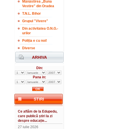
Mănăstirea ,,Buna
Vestire" din Oradea
T.N.L. Bihor
Grupul "Vivere"
Din activitatea O.N.G.-
urilor
Poliția e cu noi!
Diverse
ARHIVA
Din:
Pana in:
STIRI
Ce aflăm de la Edupedu,
care publică știri la zi
despre educație...
27 iulie 2026