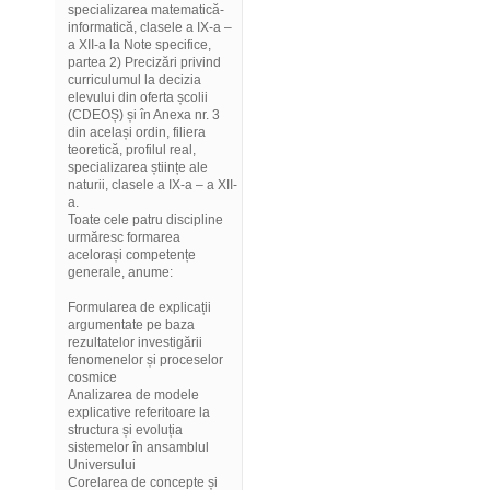
specializarea matematică-
informatică, clasele a IX-a –
a XII-a la Note specifice,
partea 2) Precizări privind
curriculumul la decizia
elevului din oferta școlii
(CDEOȘ) și în Anexa nr. 3
din același ordin, filiera
teoretică, profilul real,
specializarea științe ale
naturii, clasele a IX-a – a XII-
a.
Toate cele patru discipline
urmăresc formarea
acelorași competențe
generale, anume:
Formularea de explicații
argumentate pe baza
rezultatelor investigării
fenomenelor și proceselor
cosmice
Analizarea de modele
explicative referitoare la
structura și evoluția
sistemelor în ansamblul
Universului
Corelarea de concepte și