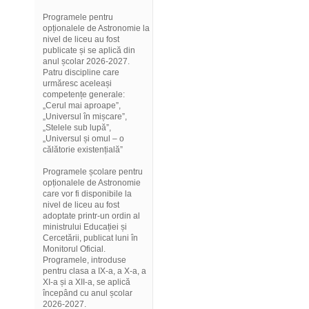
Programele pentru
opționalele de Astronomie la
nivel de liceu au fost
publicate și se aplică din
anul școlar 2026-2027.
Patru discipline care
urmăresc aceleași
competențe generale:
„Cerul mai aproape”,
„Universul în mișcare”,
„Stelele sub lupă”,
„Universul și omul – o
călătorie existențială”
Programele școlare pentru
opționalele de Astronomie
care vor fi disponibile la
nivel de liceu au fost
adoptate printr-un ordin al
ministrului Educației și
Cercetării, publicat luni în
Monitorul Oficial.
Programele, introduse
pentru clasa a IX-a, a X-a, a
XI-a și a XII-a, se aplică
începând cu anul școlar
2026-2027.