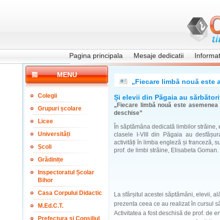
Pagina principala
Mesaje dedicatii
Informati
MENU
„Fiecare limbă nouă este 
Colegii
Și elevii din Păgaia au sărbător
„Fiecare limbă nouă este asemenea 
Grupuri școlare
deschise”
Licee
În săptămâna dedicată limbilor străine, e
Universități
clasele I-VIII din Păgaia au desfășur
activități în limba engleză și franceză,
Școli
prof. de limbi străine, Elisabeta Goman.
Grădinițe
Inspectoratul Școlar
Bihor
Casa Corpului Didactic
La sfârșitul acestei săptămâni, elevii, al
prezenta ceea ce au realizat în cursul s
M.Ed.C.T.
Activitatea a fost deschisă de prof. de 
Prefectura și Consiliul