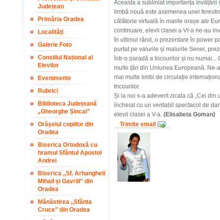
Aceasta a subliniat importanța învățării 
Județean
limbă nouă este asemenea unei ferestre 
Primăria Oradea
călătorie virtuală în marile orașe ale Eu
continuare, elevii clasei a VI-a ne-au invi
Localități
în ultimul rând, o prezentare în power poi
Galerie Foto
purtat pe valurile și malurile Senei, pr
Consiliul Național al
într-o paradă a tricourilor și nu numai...
Elevilor
multe țări din Uniunea Europeană. Ne-au 
mai multe limbi de circulație internațion
Evenimente
tricourilor.
Rubrici
Și la noi s-a adeverit zicala că „Cei din 
Biblioteca Județeană
încheiat cu un veritabil spectacol de da
„Gheorghe Șincai”
elevii clasei a V-a.
(Elisabeta Goman)
Orășelul copiilor din
Trimite email
Oradea
Biserica Ortodoxă cu
hramul Sfântul Apostol
Andrei
Biserica ,,Sf. Arhangheli
Mihail și Gavriil” din
Oradea
Mănăstirea ,,Sfânta
Cruce” din Oradea