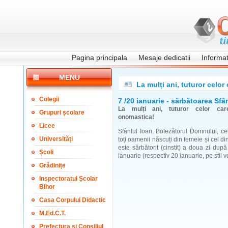
Pagina principala
Mesaje dedicatii
Informati
MENU
La mulți ani, tuturor celor
Colegii
7 /20 ianuarie - sărbătoarea Sfâ
La mulți ani, tuturor celor car
Grupuri școlare
onomastica!
Licee
Sfântul Ioan, Botezătorul Domnului, ce
Universități
toți oamenii născuți din femeie și cel din
este sărbătorit (cinstit) a doua zi du
Școli
ianuarie (respectiv 20 ianuarie, pe stil ve
Grădinițe
Inspectoratul Școlar
Bihor
Casa Corpului Didactic
M.Ed.C.T.
Prefectura și Consiliul