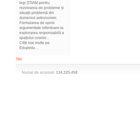
legi ȘTIAM pentru
rezolvarea de probleme și
situații-problemă din
domeniul astronomiei.
Formularea de opinii
argumentate referitoare la
explorarea responsabilă a
spațiului cosmic...
Citiți mai multe pe
Edupedu...
Stiri
Numar de accesari:
134.325.458