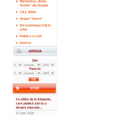
Mănăstirea ,,Buna
Vestire" din Oradea
T.N.L. Bihor
Grupul "Vivere"
Din activitatea O.N.G.-
urilor
Poliția e cu noi!
Diverse
ARHIVA
Din:
Pana in:
STIRI
Ce aflăm de la Edupedu,
care publică știri la zi
despre educație...
27 iulie 2026