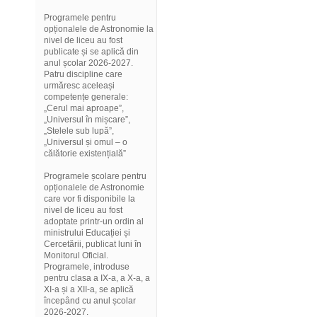
Programele pentru
opționalele de Astronomie la
nivel de liceu au fost
publicate și se aplică din
anul școlar 2026-2027.
Patru discipline care
urmăresc aceleași
competențe generale:
„Cerul mai aproape”,
„Universul în mișcare”,
„Stelele sub lupă”,
„Universul și omul – o
călătorie existențială”
Programele școlare pentru
opționalele de Astronomie
care vor fi disponibile la
nivel de liceu au fost
adoptate printr-un ordin al
ministrului Educației și
Cercetării, publicat luni în
Monitorul Oficial.
Programele, introduse
pentru clasa a IX-a, a X-a, a
XI-a și a XII-a, se aplică
începând cu anul școlar
2026-2027.