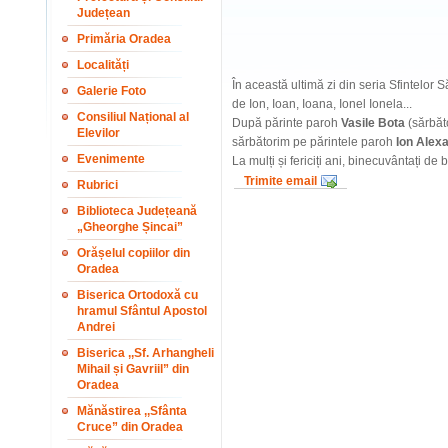
Județean
Primăria Oradea
Localități
În această ultimă zi din seria Sfintelor S
Galerie Foto
de Ion, Ioan, Ioana, Ionel Ionela...
Consiliul Național al
După părinte paroh
Vasile Bota
(sărbăto
Elevilor
sărbătorim pe părintele paroh
Ion Alex
Evenimente
La mulți și fericiți ani, binecuvântați 
Trimite email
Rubrici
Biblioteca Județeană
„Gheorghe Șincai”
Orășelul copiilor din
Oradea
Biserica Ortodoxă cu
hramul Sfântul Apostol
Andrei
Biserica ,,Sf. Arhangheli
Mihail și Gavriil” din
Oradea
Mănăstirea ,,Sfânta
Cruce” din Oradea