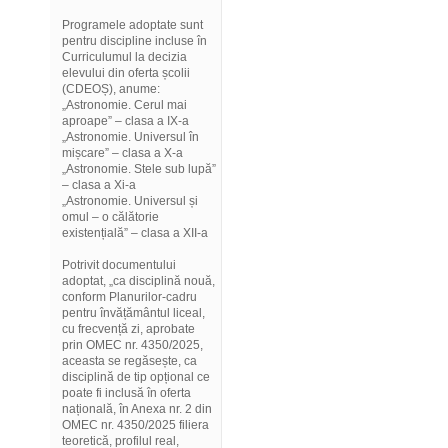
Programele adoptate sunt
pentru discipline incluse în
Curriculumul la decizia
elevului din oferta școlii
(CDEOȘ), anume:
„Astronomie. Cerul mai
aproape” – clasa a IX-a
„Astronomie. Universul în
mișcare” – clasa a X-a
„Astronomie. Stele sub lupă”
– clasa a Xi-a
„Astronomie. Universul și
omul – o călătorie
existențială” – clasa a XII-a
Potrivit documentului
adoptat, „ca disciplină nouă,
conform Planurilor-cadru
pentru învățământul liceal,
cu frecvență zi, aprobate
prin OMEC nr. 4350/2025,
aceasta se regăsește, ca
disciplină de tip opțional ce
poate fi inclusă în oferta
națională, în Anexa nr. 2 din
OMEC nr. 4350/2025 filiera
teoretică, profilul real,