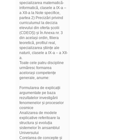
specializarea matematică-
informatică, clasele a IX-a –
a XII-a la Note specifice,
partea 2) Precizări privind
curriculumul la decizia
elevului din oferta școlii
(CDEOȘ) și în Anexa nr. 3
din același ordin, filiera
teoretică, profilul real,
specializarea științe ale
naturii, clasele a IX-a – a XII-
a.
Toate cele patru discipline
urmăresc formarea
acelorași competențe
generale, anume:
Formularea de explicații
argumentate pe baza
rezultatelor investigării
fenomenelor și proceselor
cosmice
Analizarea de modele
explicative referitoare la
structura și evoluția
sistemelor în ansamblul
Universului
Corelarea de concepte și