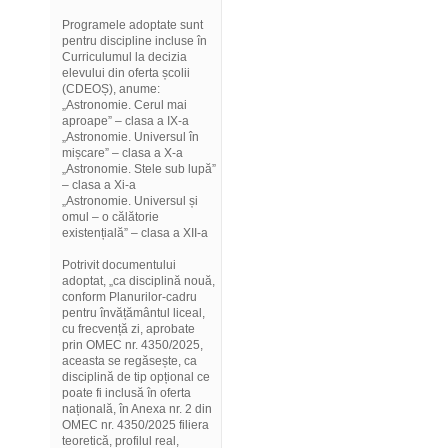
Programele adoptate sunt
pentru discipline incluse în
Curriculumul la decizia
elevului din oferta școlii
(CDEOȘ), anume:
„Astronomie. Cerul mai
aproape” – clasa a IX-a
„Astronomie. Universul în
mișcare” – clasa a X-a
„Astronomie. Stele sub lupă”
– clasa a Xi-a
„Astronomie. Universul și
omul – o călătorie
existențială” – clasa a XII-a
Potrivit documentului
adoptat, „ca disciplină nouă,
conform Planurilor-cadru
pentru învățământul liceal,
cu frecvență zi, aprobate
prin OMEC nr. 4350/2025,
aceasta se regăsește, ca
disciplină de tip opțional ce
poate fi inclusă în oferta
națională, în Anexa nr. 2 din
OMEC nr. 4350/2025 filiera
teoretică, profilul real,