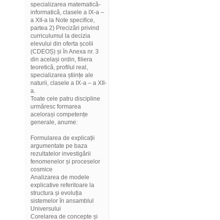
specializarea matematică-
informatică, clasele a IX-a –
a XII-a la Note specifice,
partea 2) Precizări privind
curriculumul la decizia
elevului din oferta școlii
(CDEOȘ) și în Anexa nr. 3
din același ordin, filiera
teoretică, profilul real,
specializarea științe ale
naturii, clasele a IX-a – a XII-
a.
Toate cele patru discipline
urmăresc formarea
acelorași competențe
generale, anume:
Formularea de explicații
argumentate pe baza
rezultatelor investigării
fenomenelor și proceselor
cosmice
Analizarea de modele
explicative referitoare la
structura și evoluția
sistemelor în ansamblul
Universului
Corelarea de concepte și