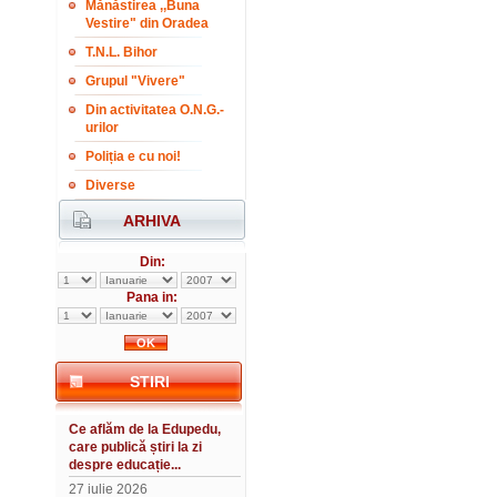
Mănăstirea ,,Buna
Vestire" din Oradea
T.N.L. Bihor
Grupul "Vivere"
Din activitatea O.N.G.-
urilor
Poliția e cu noi!
Diverse
ARHIVA
Din:
Pana in:
STIRI
Ce aflăm de la Edupedu,
care publică știri la zi
despre educație...
27 iulie 2026