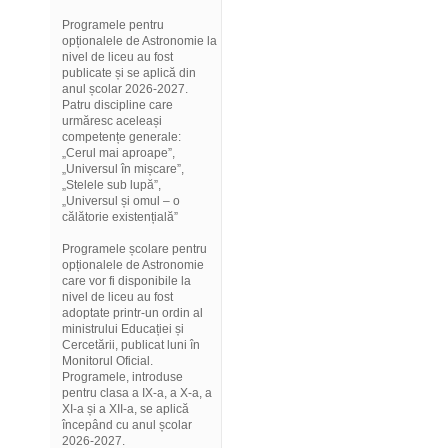
Programele pentru
opționalele de Astronomie la
nivel de liceu au fost
publicate și se aplică din
anul școlar 2026-2027.
Patru discipline care
urmăresc aceleași
competențe generale:
„Cerul mai aproape”,
„Universul în mișcare”,
„Stelele sub lupă”,
„Universul și omul – o
călătorie existențială”
Programele școlare pentru
opționalele de Astronomie
care vor fi disponibile la
nivel de liceu au fost
adoptate printr-un ordin al
ministrului Educației și
Cercetării, publicat luni în
Monitorul Oficial.
Programele, introduse
pentru clasa a IX-a, a X-a, a
XI-a și a XII-a, se aplică
începând cu anul școlar
2026-2027.