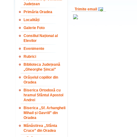
Județean
Trimite email
Primăria Oradea
Localități
Galerie Foto
Consiliul Național al
Elevilor
Evenimente
Rubrici
Biblioteca Județeană
„Gheorghe Șincai”
Orășelul copiilor din
Oradea
Biserica Ortodoxă cu
hramul Sfântul Apostol
Andrei
Biserica ,,Sf. Arhangheli
Mihail și Gavriil” din
Oradea
Mănăstirea ,,Sfânta
Cruce” din Oradea