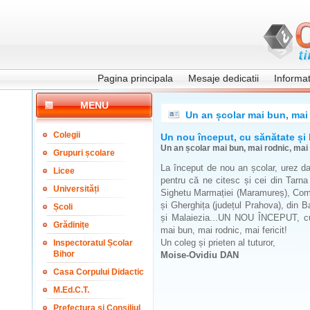
Pagina principala
Mesaje dedicatii
Informati
MENU
Un an școlar mai bun, mai r
Colegii
Un nou început, cu sănătate și 
Un an școlar mai bun, mai rodnic, mai f
Grupuri școlare
La început de nou an școlar, urez das
Licee
pentru că ne citesc și cei din Tarn
Universități
Sighetu Marmației (Maramureș), Coma
și Gherghița (județul Prahova), din 
Școli
și Malaiezia...UN NOU ÎNCEPUT, c
Grădinițe
mai bun, mai rodnic, mai fericit!
Un coleg și prieten al tuturor,
Inspectoratul Școlar
Bihor
Moise-Ovidiu DAN
Casa Corpului Didactic
M.Ed.C.T.
Prefectura și Consiliul