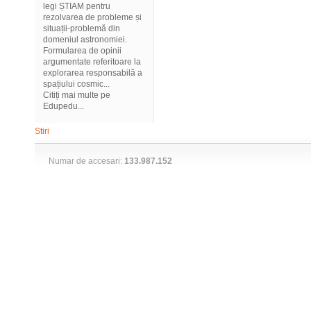
legi ȘTIAM pentru
rezolvarea de probleme și
situații-problemă din
domeniul astronomiei.
Formularea de opinii
argumentate referitoare la
explorarea responsabilă a
spațiului cosmic...
Citiți mai multe pe
Edupedu...
Stiri
Numar de accesari:
133.987.152