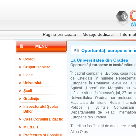
Pagina principala
Mesaje dedicatii
Informati
MENU
Oportunități europene în
Colegii
La Universitatea din Oradea
Oportunități europene în învățământu
Grupuri școlare
În cadrul campaniei „Europa, casa noas
Licee
de Chelgate în numele Reprezentan
Universități
Europene în România, elevii de la 
Agricol „Horea” din Marghita au av
Școli
plăcere să se întâlnească, joi, 27 octo
Universitatea Oradea, cu profesori 
Grădinițe
Facultatea de Istorie, Relații Internați
Inspectoratul Școlar
Politice și Științele Comunicăr
Bihor
Departamentul de Relații Internațion
Europene din Oradea.
Casa Corpului Didactic
Tinerii au fost însoțiți de dna director
M.Ed.C.T.
Alina Oros.
Prefectura și Consiliul