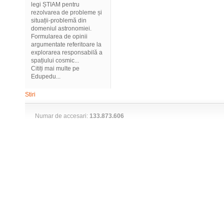
legi ȘTIAM pentru
rezolvarea de probleme și
situații-problemă din
domeniul astronomiei.
Formularea de opinii
argumentate referitoare la
explorarea responsabilă a
spațiului cosmic...
Citiți mai multe pe
Edupedu...
Stiri
Numar de accesari:
133.873.606