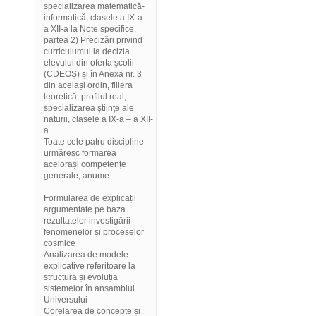
specializarea matematică-
informatică, clasele a IX-a –
a XII-a la Note specifice,
partea 2) Precizări privind
curriculumul la decizia
elevului din oferta școlii
(CDEOȘ) și în Anexa nr. 3
din același ordin, filiera
teoretică, profilul real,
specializarea științe ale
naturii, clasele a IX-a – a XII-
a.
Toate cele patru discipline
urmăresc formarea
acelorași competențe
generale, anume:
Formularea de explicații
argumentate pe baza
rezultatelor investigării
fenomenelor și proceselor
cosmice
Analizarea de modele
explicative referitoare la
structura și evoluția
sistemelor în ansamblul
Universului
Corelarea de concepte și