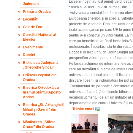
Liceenii noștri au fost primiți de dl decan
Județean
Stoica și dl lect. univ. dr. Mircea Brie.
Primăria Oradea
Activitatea a constat în informarea elevi
Europeană tinerilor, și în special viitor
Localități
proiecte de viitor etc. Dna lect. univ. dr.
Galerie Foto
toate aceste șanse pe care UE le pune la
Consiliul Național al
pentru a-și construi un viitor viabil. La 
Elevilor
care au beneficiat sau încă beneficiază
profesionale. Împărtășindu-le din vasta e
Evenimente
Dogot și dl lect. univ. dr. Dorin Dolghi a
Rubrici
prospectăm viitorul pentru a fi oameni 
Biblioteca Județeană
Pe lângă acțiunea de informare, elevii, p
„Gheorghe Șincai”
care au dezbătut subiecte de interes comu
universitari au donat bibliotecii liceulu
Orășelul copiilor din
Oradea
din care liceenii și îndrumătorii lor pot 
Evenimentul de joi poate fi considerat o
Biserica Ortodoxă cu
universitar îl are față de liceele bihore
hramul Sfântul Apostol
Andrei
recunoscut meritul de a fi un inițiator al 
departamente din cadrul Universității o
Biserica ,,Sf. Arhangheli
Trimite email
Mihail și Gavriil” din
Oradea
Mănăstirea ,,Sfânta
Cruce” din Oradea