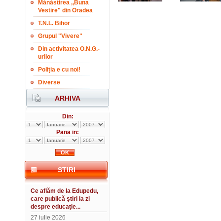
Mănăstirea ,,Buna
Vestire" din Oradea
T.N.L. Bihor
Grupul "Vivere"
Din activitatea O.N.G.-
urilor
Poliția e cu noi!
Diverse
ARHIVA
Din:
Pana in:
STIRI
Ce aflăm de la Edupedu,
care publică știri la zi
despre educație...
27 iulie 2026