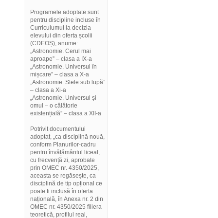
Programele adoptate sunt
pentru discipline incluse în
Curriculumul la decizia
elevului din oferta școlii
(CDEOȘ), anume:
„Astronomie. Cerul mai
aproape” – clasa a IX-a
„Astronomie. Universul în
mișcare” – clasa a X-a
„Astronomie. Stele sub lupă”
– clasa a Xi-a
„Astronomie. Universul și
omul – o călătorie
existențială” – clasa a XII-a
Potrivit documentului
adoptat, „ca disciplină nouă,
conform Planurilor-cadru
pentru învățământul liceal,
cu frecvență zi, aprobate
prin OMEC nr. 4350/2025,
aceasta se regăsește, ca
disciplină de tip opțional ce
poate fi inclusă în oferta
națională, în Anexa nr. 2 din
OMEC nr. 4350/2025 filiera
teoretică, profilul real,