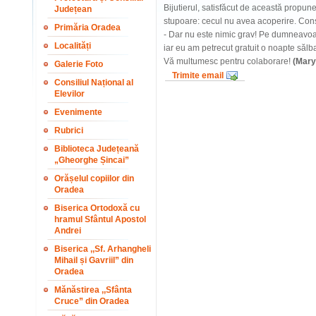
Bijutierul, satisfăcut de această propun
Județean
stupoare: cecul nu avea acoperire. Conste
Primăria Oradea
- Dar nu este nimic grav! Pe dumneavoas
Localități
iar eu am petrecut gratuit o noapte săl
Vă multumesc pentru colaborare!
(Mary
Galerie Foto
Trimite email
Consiliul Național al
Elevilor
Evenimente
Rubrici
Biblioteca Județeană
„Gheorghe Șincai”
Orășelul copiilor din
Oradea
Biserica Ortodoxă cu
hramul Sfântul Apostol
Andrei
Biserica ,,Sf. Arhangheli
Mihail și Gavriil” din
Oradea
Mănăstirea ,,Sfânta
Cruce” din Oradea