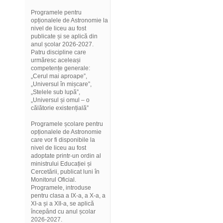
Programele pentru
opționalele de Astronomie la
nivel de liceu au fost
publicate și se aplică din
anul școlar 2026-2027.
Patru discipline care
urmăresc aceleași
competențe generale:
„Cerul mai aproape”,
„Universul în mișcare”,
„Stelele sub lupă”,
„Universul și omul – o
călătorie existențială”
Programele școlare pentru
opționalele de Astronomie
care vor fi disponibile la
nivel de liceu au fost
adoptate printr-un ordin al
ministrului Educației și
Cercetării, publicat luni în
Monitorul Oficial.
Programele, introduse
pentru clasa a IX-a, a X-a, a
XI-a și a XII-a, se aplică
începând cu anul școlar
2026-2027.