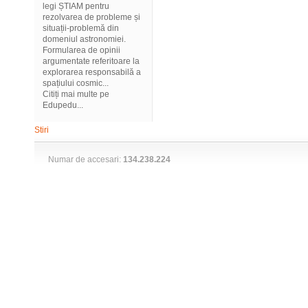
legi ȘTIAM pentru
rezolvarea de probleme și
situații-problemă din
domeniul astronomiei.
Formularea de opinii
argumentate referitoare la
explorarea responsabilă a
spațiului cosmic...
Citiți mai multe pe
Edupedu...
Stiri
Numar de accesari:
134.238.224