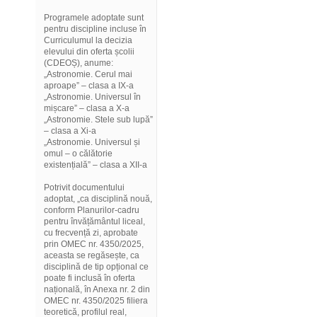
Programele adoptate sunt
pentru discipline incluse în
Curriculumul la decizia
elevului din oferta școlii
(CDEOȘ), anume:
„Astronomie. Cerul mai
aproape” – clasa a IX-a
„Astronomie. Universul în
mișcare” – clasa a X-a
„Astronomie. Stele sub lupă”
– clasa a Xi-a
„Astronomie. Universul și
omul – o călătorie
existențială” – clasa a XII-a
Potrivit documentului
adoptat, „ca disciplină nouă,
conform Planurilor-cadru
pentru învățământul liceal,
cu frecvență zi, aprobate
prin OMEC nr. 4350/2025,
aceasta se regăsește, ca
disciplină de tip opțional ce
poate fi inclusă în oferta
națională, în Anexa nr. 2 din
OMEC nr. 4350/2025 filiera
teoretică, profilul real,