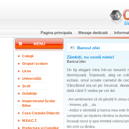
Pagina principala
Mesaje dedicatii
Informati
MENU
Bancul zilei
Colegii
Zâmbiți, nu costă nimic!
Bancul zilei
Grupuri școlare
Un tip elegant intra într-un renumit 
Licee
domnișoară. Împreună, aleg un col
Universități
ezitare, omul scoate carnetul de ce
Vânzătorul era un pic încurcat, deoa
Școli
dată când îi vedea pe cei doi.
Grădinițe
- Am sentimentul că vă gândiți în sine
Inspectoratul Școlar
- Hmmm, păi..., da.
Bihor
- Astăzi e sâmbătă și banca mea este în
Casa Corpului Didactic
completat, iar bijuteria rămâne la dumn
M.Ed.C.T.
încasați cecul și apoi trimiteți colierul 
din ochi cu tânăra.
Prefectura și Consiliul