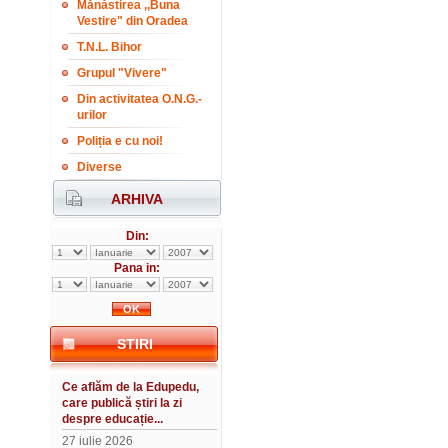
Mănăstirea ,,Buna
Vestire" din Oradea
T.N.L. Bihor
Grupul "Vivere"
Din activitatea O.N.G.-
urilor
Poliția e cu noi!
Diverse
ARHIVA
Din:
Pana in:
STIRI
Ce aflăm de la Edupedu,
care publică știri la zi
despre educație...
27 iulie 2026