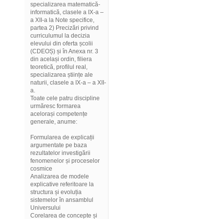
specializarea matematică-
informatică, clasele a IX-a –
a XII-a la Note specifice,
partea 2) Precizări privind
curriculumul la decizia
elevului din oferta școlii
(CDEOȘ) și în Anexa nr. 3
din același ordin, filiera
teoretică, profilul real,
specializarea științe ale
naturii, clasele a IX-a – a XII-
a.
Toate cele patru discipline
urmăresc formarea
acelorași competențe
generale, anume:
Formularea de explicații
argumentate pe baza
rezultatelor investigării
fenomenelor și proceselor
cosmice
Analizarea de modele
explicative referitoare la
structura și evoluția
sistemelor în ansamblul
Universului
Corelarea de concepte și