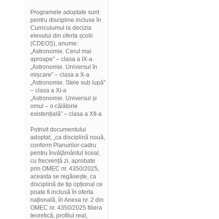
Programele adoptate sunt
pentru discipline incluse în
Curriculumul la decizia
elevului din oferta școlii
(CDEOȘ), anume:
„Astronomie. Cerul mai
aproape” – clasa a IX-a
„Astronomie. Universul în
mișcare” – clasa a X-a
„Astronomie. Stele sub lupă”
– clasa a Xi-a
„Astronomie. Universul și
omul – o călătorie
existențială” – clasa a XII-a
Potrivit documentului
adoptat, „ca disciplină nouă,
conform Planurilor-cadru
pentru învățământul liceal,
cu frecvență zi, aprobate
prin OMEC nr. 4350/2025,
aceasta se regăsește, ca
disciplină de tip opțional ce
poate fi inclusă în oferta
națională, în Anexa nr. 2 din
OMEC nr. 4350/2025 filiera
teoretică, profilul real,