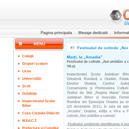
Pagina principala
Mesaje dedicatii
Informati
MENU
Festivalul de colinde „Noi
Colegii
Marți, la „Arcadia”
Festivalul de colinde „Noi umblăm a c
Grupuri școlare
VII-a)
Licee
Inspectoratul Școlar Județean Biho
Universități
Ortodoxă Română a Oradiei, Palatul
Elevilor Oradea, Centrul Jude
Școli
Conservarea și Promovarea Culturii 
Teatrul de Stat „Regina Maria” Orad
Grădinițe
Județean Bihor și Asociația Femei
Inspectoratul Școlar
Române din Episcopia Oradea au org
Bihor
(20 decembrie 2011), în sala de spe
„Arcadia”, Oradea, ediția a VII-a a F
Casa Corpului Didactic
colinde „Noi umblăm a colinda”.
M.Ed.C.T.
„Festivalul urmărește identificarea și p
Prefectura și Consiliul