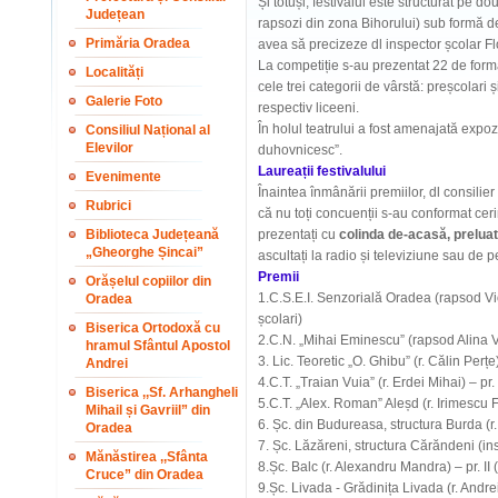
Și totuși, festivalul este structurat pe d
Județean
rapsozi din zona Bihorului) sub formă de
Primăria Oradea
avea să precizeze dl inspector școlar Flo
La competiție s-au prezentat 22 de formați
Localități
cele trei categorii de vârstă: preșcolari și
Galerie Foto
respectiv liceeni.
În holul teatrului a fost amenajată exp
Consiliul Național al
Elevilor
duhovnicesc”.
Laureații festivalului
Evenimente
Înaintea înmânării premiilor, dl consilie
Rubrici
că nu toți concuenții s-au conformat cerin
Biblioteca Județeană
prezentați cu
colinda de-acasă, preluat
„Gheorghe Șincai”
ascultați la radio și televiziune sau de 
Premii
Orășelul copiilor din
1.C.S.E.I. Senzorială Oradea (rapsod Vio
Oradea
școlari)
Biserica Ortodoxă cu
2.C.N. „Mihai Eminescu” (rapsod Alina Vi
hramul Sfântul Apostol
3. Lic. Teoretic „O. Ghibu” (r. Călin Perț
Andrei
4.C.T. „Traian Vuia” (r. Erdei Mihai) – pr. I
Biserica ,,Sf. Arhangheli
5.C.T. „Alex. Roman” Aleșd (r. Irimescu Fl
Mihail și Gavriil” din
6. Șc. din Budureasa, structura Burda (r. 
Oradea
7. Șc. Lăzăreni, structura Cărăndeni (inst
Mănăstirea ,,Sfânta
8.Șc. Balc (r. Alexandru Mandra) – pr. II 
Cruce” din Oradea
9.Șc. Livada - Grădinița Livada (r. Andre