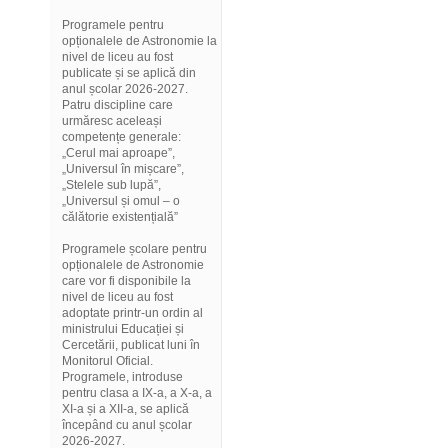
Programele pentru
opționalele de Astronomie la
nivel de liceu au fost
publicate și se aplică din
anul școlar 2026-2027.
Patru discipline care
urmăresc aceleași
competențe generale:
„Cerul mai aproape”,
„Universul în mișcare”,
„Stelele sub lupă”,
„Universul și omul – o
călătorie existențială”
Programele școlare pentru
opționalele de Astronomie
care vor fi disponibile la
nivel de liceu au fost
adoptate printr-un ordin al
ministrului Educației și
Cercetării, publicat luni în
Monitorul Oficial.
Programele, introduse
pentru clasa a IX-a, a X-a, a
XI-a și a XII-a, se aplică
începând cu anul școlar
2026-2027.