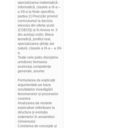
specializarea matematică-
informatică, clasele a IX-a –
a XII-a la Note specifice,
partea 2) Precizări privind
curriculumul la decizia
elevului din oferta școlii
(CDEOȘ) și în Anexa nr. 3
din același ordin, filiera
teoretică, profilul real,
specializarea științe ale
naturii, clasele a IX-a – a XII-
a.
Toate cele patru discipline
urmăresc formarea
acelorași competențe
generale, anume:
Formularea de explicații
argumentate pe baza
rezultatelor investigării
fenomenelor și proceselor
cosmice
Analizarea de modele
explicative referitoare la
structura și evoluția
sistemelor în ansamblul
Universului
Corelarea de concepte și