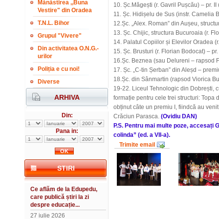
Mănăstirea ,,Buna
10. Șc.Măgești (r. Gavril Pușcău) – pr. II 
Vestire" din Oradea
11. Șc. Hidișelu de Sus (instr. Camelia B
T.N.L. Bihor
12.Șc. „Alex. Roman” din Aușeu, structura
13. Șc. Chijic, structura Bucuroaia (r. Flor
Grupul "Vivere"
14. Palatul Copiilor și Elevilor Oradea (r
Din activitatea O.N.G.-
15. Șc. Brusturi (r. Florian Bodocat) – pr. I
urilor
16.Șc. Beznea (sau Delureni – rapsod Flo
Poliția e cu noi!
17. Șc. „C-tin Șerban” din Aleșd – premiul
18.Șc. din Sânmartin (rapsod Viorica Bu
Diverse
19-22. Liceul Tehnologic din Dobrești, cu
ARHIVA
formație pentru cele trei structuri: Topa 
obținut câte un premiu I, fiindcă au venit
Din:
Crăciun Parasca.
(Ovidiu DAN)
P.S. Pentru mai multe poze, accesați G
Pana in:
colinda” (ed. a VII-a).
Trimite email
STIRI
Ce aflăm de la Edupedu,
care publică știri la zi
despre educație...
27 iulie 2026