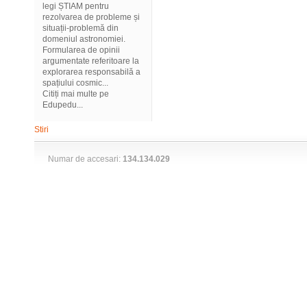
legi ȘTIAM pentru
rezolvarea de probleme și
situații-problemă din
domeniul astronomiei.
Formularea de opinii
argumentate referitoare la
explorarea responsabilă a
spațiului cosmic...
Citiți mai multe pe
Edupedu...
Stiri
Numar de accesari:
134.134.029