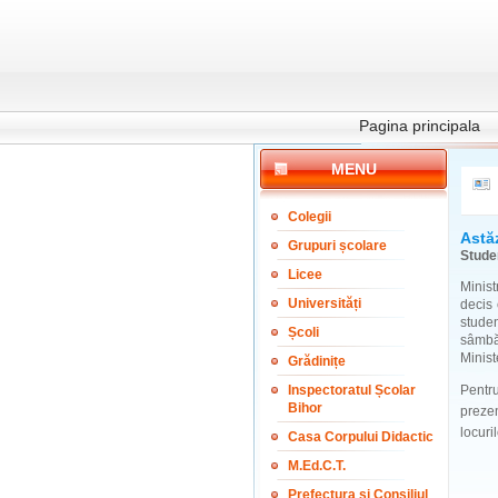
Pagina principala
MENU
Colegii
Astăz
Grupuri școlare
Studen
Licee
Minist
Universități
decis 
studen
Școli
sâmbăt
Ministe
Grădinițe
Inspectoratul Școlar
Pentru
Bihor
prezen
locuri
Casa Corpului Didactic
M.Ed.C.T.
Prefectura și Consiliul