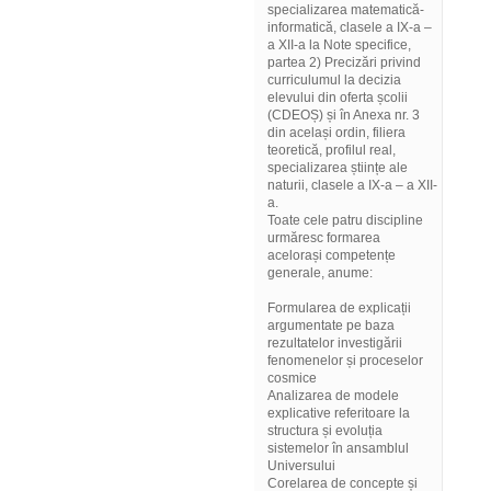
specializarea matematică-
informatică, clasele a IX-a –
a XII-a la Note specifice,
partea 2) Precizări privind
curriculumul la decizia
elevului din oferta școlii
(CDEOȘ) și în Anexa nr. 3
din același ordin, filiera
teoretică, profilul real,
specializarea științe ale
naturii, clasele a IX-a – a XII-
a.
Toate cele patru discipline
urmăresc formarea
acelorași competențe
generale, anume:
Formularea de explicații
argumentate pe baza
rezultatelor investigării
fenomenelor și proceselor
cosmice
Analizarea de modele
explicative referitoare la
structura și evoluția
sistemelor în ansamblul
Universului
Corelarea de concepte și