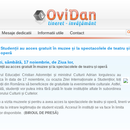
Mesaje dedicatii
Informatii utile
Contact
Studenții au acces gratuit în muzee și la spectacolele de teatru și
operă
i, sâmbătă, 17 noiembrie, de Ziua lor,
ții au acces gratuit în muzee și la spectacolele de teatru și operă
rul Educației Cristian Adomniței și ministrul Culturii Adrian Iorgulescu au
ca în data de 17 noiembrie, cu ocazia Zilei Internaționale a Studenților, toți
ții din România să beneficieze de gratuitate la evenimentele culturale. Astfel,
ă, studenții vor putea intra fără plată în toate instituțiile aflate în subordinea
rului Culturii și Cultelor.
 a vizita muzeele și pentru a avea acces la spectacolele de teatru și operă, tinerii v
ta la intrare legitimația de student vizată. Accesul în instituții se va face în limita
lor disponibile. (
BIROUL DE PRESĂ)