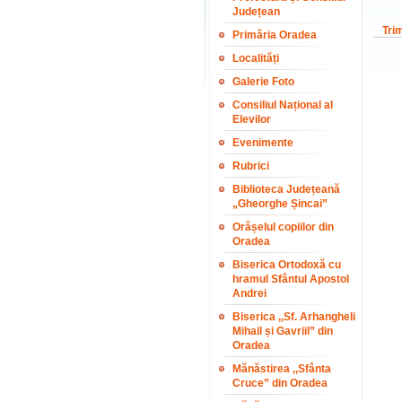
Județean
Tri
Primăria Oradea
Localități
Galerie Foto
Consiliul Național al
Elevilor
Evenimente
Rubrici
Biblioteca Județeană
„Gheorghe Șincai”
Orășelul copiilor din
Oradea
Biserica Ortodoxă cu
hramul Sfântul Apostol
Andrei
Biserica ,,Sf. Arhangheli
Mihail și Gavriil” din
Oradea
Mănăstirea ,,Sfânta
Cruce” din Oradea