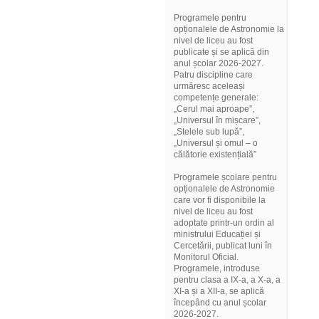
Programele pentru
opționalele de Astronomie la
nivel de liceu au fost
publicate și se aplică din
anul școlar 2026-2027.
Patru discipline care
urmăresc aceleași
competențe generale:
„Cerul mai aproape”,
„Universul în mișcare”,
„Stelele sub lupă”,
„Universul și omul – o
călătorie existențială”
Programele școlare pentru
opționalele de Astronomie
care vor fi disponibile la
nivel de liceu au fost
adoptate printr-un ordin al
ministrului Educației și
Cercetării, publicat luni în
Monitorul Oficial.
Programele, introduse
pentru clasa a IX-a, a X-a, a
XI-a și a XII-a, se aplică
începând cu anul școlar
2026-2027.