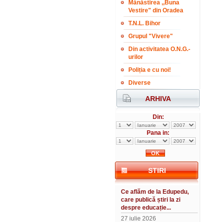
Mănăstirea ,,Buna
Vestire" din Oradea
T.N.L. Bihor
Grupul "Vivere"
Din activitatea O.N.G.-
urilor
Poliția e cu noi!
Diverse
ARHIVA
Din:
Pana in:
STIRI
Ce aflăm de la Edupedu,
care publică știri la zi
despre educație...
27 iulie 2026