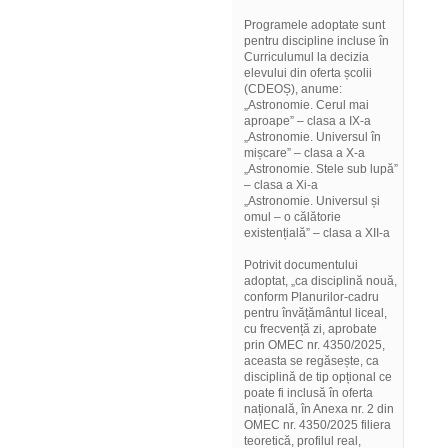
Programele adoptate sunt
pentru discipline incluse în
Curriculumul la decizia
elevului din oferta școlii
(CDEOȘ), anume:
„Astronomie. Cerul mai
aproape” – clasa a IX-a
„Astronomie. Universul în
mișcare” – clasa a X-a
„Astronomie. Stele sub lupă”
– clasa a Xi-a
„Astronomie. Universul și
omul – o călătorie
existențială” – clasa a XII-a
Potrivit documentului
adoptat, „ca disciplină nouă,
conform Planurilor-cadru
pentru învățământul liceal,
cu frecvență zi, aprobate
prin OMEC nr. 4350/2025,
aceasta se regăsește, ca
disciplină de tip opțional ce
poate fi inclusă în oferta
națională, în Anexa nr. 2 din
OMEC nr. 4350/2025 filiera
teoretică, profilul real,