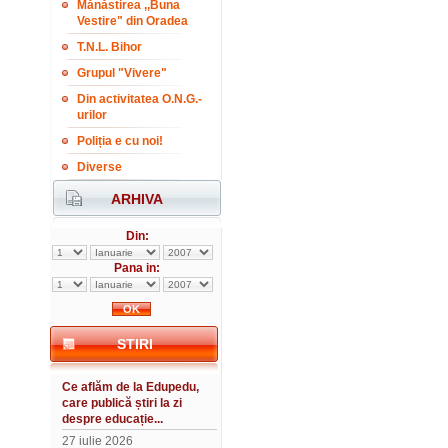
Mănăstirea ,,Buna
Vestire" din Oradea
T.N.L. Bihor
Grupul "Vivere"
Din activitatea O.N.G.-
urilor
Poliția e cu noi!
Diverse
ARHIVA
Din:
Pana in:
STIRI
Ce aflăm de la Edupedu,
care publică știri la zi
despre educație...
27 iulie 2026