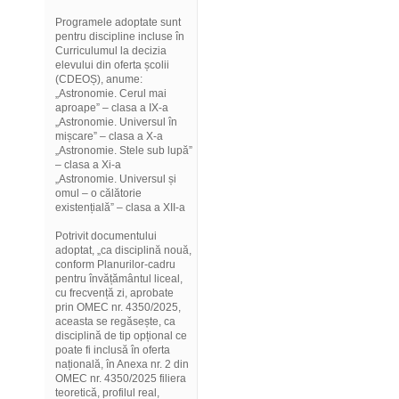
Programele adoptate sunt
pentru discipline incluse în
Curriculumul la decizia
elevului din oferta școlii
(CDEOȘ), anume:
„Astronomie. Cerul mai
aproape” – clasa a IX-a
„Astronomie. Universul în
mișcare” – clasa a X-a
„Astronomie. Stele sub lupă”
– clasa a Xi-a
„Astronomie. Universul și
omul – o călătorie
existențială” – clasa a XII-a
Potrivit documentului
adoptat, „ca disciplină nouă,
conform Planurilor-cadru
pentru învățământul liceal,
cu frecvență zi, aprobate
prin OMEC nr. 4350/2025,
aceasta se regăsește, ca
disciplină de tip opțional ce
poate fi inclusă în oferta
națională, în Anexa nr. 2 din
OMEC nr. 4350/2025 filiera
teoretică, profilul real,