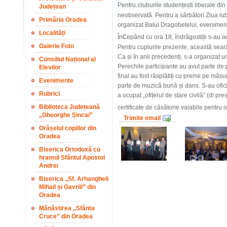
Pentru
cluburile studențești liberale di
Județean
neobservată. Pentru a sărbători Ziua iubi
Primăria Oradea
organizat Balul Dragobetelui, eveniment
Localități
c
În
epând cu ora 18, îndrăgostiții s-au ad
Galerie Foto
Pentru cuplurile prezente, această seară
Ca
și în anii precedenți, s-a organizat u
Consiliul Național al
Perechile participante au avut parte de p
Elevilor
final au fost răsplătiți cu premii pe măsur
Evenimente
parte de muzică bună și dans. S-au oficial
Rubrici
a ocupat „ofițerul de stare civilă” (dl pr
Biblioteca Județeană
certificate de căsătorie valabile pentru o 
„Gheorghe Șincai”
Trimite email
Orășelul copiilor din
Oradea
Biserica Ortodoxă cu
hramul Sfântul Apostol
Andrei
Biserica ,,Sf. Arhangheli
Mihail și Gavriil” din
Oradea
Mănăstirea ,,Sfânta
Cruce” din Oradea