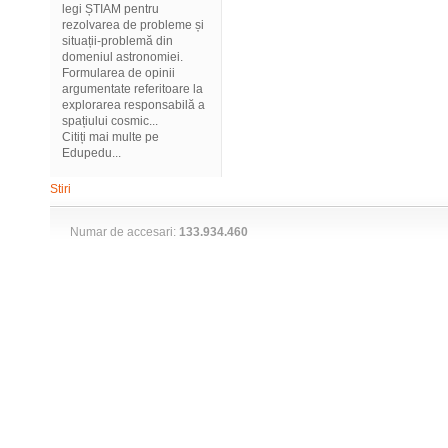
legi ȘTIAM pentru
rezolvarea de probleme și
situații-problemă din
domeniul astronomiei.
Formularea de opinii
argumentate referitoare la
explorarea responsabilă a
spațiului cosmic...
Citiți mai multe pe
Edupedu...
Stiri
Numar de accesari:
133.934.460