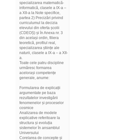
specializarea matematică-
informatică, clasele a IX-a –
a XII-a la Note specifice,
partea 2) Precizări privind
curriculumul la decizia
elevului din oferta școlii
(CDEOȘ) și în Anexa nr. 3
din același ordin, filiera
teoretică, profilul real,
specializarea științe ale
naturii, clasele a IX-a – a XII-
a.
Toate cele patru discipline
urmăresc formarea
acelorași competențe
generale, anume:
Formularea de explicații
argumentate pe baza
rezultatelor investigării
fenomenelor și proceselor
cosmice
Analizarea de modele
explicative referitoare la
structura și evoluția
sistemelor în ansamblul
Universului
Corelarea de concepte și