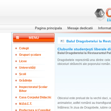
Pagina principala
Mesaje dedicatii
Informati
MENU
Balul Dragobetelui la Res
Colegii
Cluburile studențești liberale 
Balul Dragobetelui la Restaurantul Pa
Grupuri școlare
Dragobetele reprezintă una dintre cel
Licee
obiceiuri străvechi ale poporului român.
Universități
Școli
Grădinițe
Inspectoratul Școlar
Bihor
Casa Corpului Didactic
Obiceiul este preluat de la vechii daci,
animalelor, astfel românii au transfigur
M.Ed.C.T.
întâlnesc în ziua de Dragobete, iubire ce
Prefectura și Consiliul