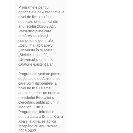
Programele pentru
opționalele de Astronomie la
nivel de liceu au fost
publicate și se aplică din
anul școlar 2026-2027.
Patru discipline care
urmăresc aceleași
competențe generale:
„Cerul mai aproape”,
„Universul în mișcare”,
„Stelele sub lupă”,
„Universul și omul – o
călătorie existențială”
Programele școlare pentru
opționalele de Astronomie
care vor fi disponibile la
nivel de liceu au fost
adoptate printr-un ordin al
ministrului Educației și
Cercetării, publicat luni în
Monitorul Oficial.
Programele, introduse
pentru clasa a IX-a, a X-a, a
XI-a și a XII-a, se aplică
începând cu anul școlar
2026-2027.