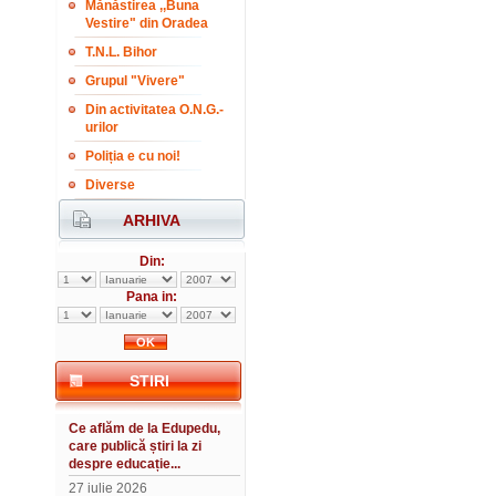
Mănăstirea ,,Buna
Vestire" din Oradea
T.N.L. Bihor
Grupul "Vivere"
Din activitatea O.N.G.-
urilor
Poliția e cu noi!
Diverse
ARHIVA
Din:
Pana in:
STIRI
Ce aflăm de la Edupedu,
care publică știri la zi
despre educație...
27 iulie 2026