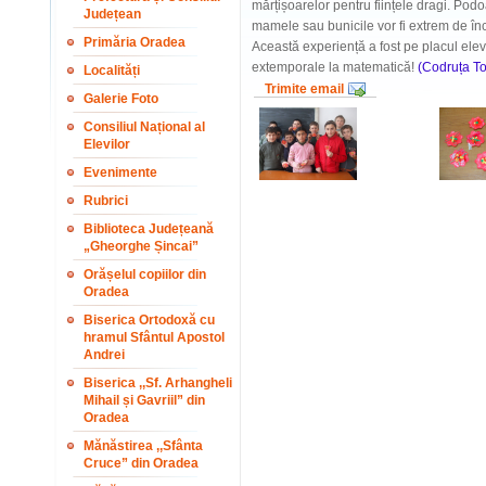
mărțișoarelor pentru ființele dragi. Pod
Județean
mamele sau bunicile vor fi extrem de în
Primăria Oradea
Această experiență a fost pe placul ele
extemporale la matematică!
(Codruța T
Localități
Trimite email
Galerie Foto
Consiliul Național al
Elevilor
Evenimente
Rubrici
Biblioteca Județeană
„Gheorghe Șincai”
Orășelul copiilor din
Oradea
Biserica Ortodoxă cu
hramul Sfântul Apostol
Andrei
Biserica ,,Sf. Arhangheli
Mihail și Gavriil” din
Oradea
Mănăstirea ,,Sfânta
Cruce” din Oradea