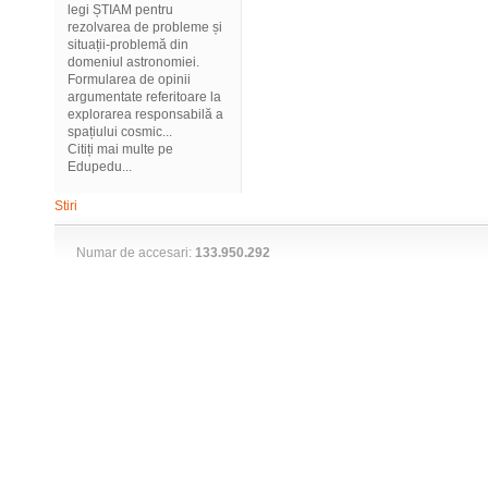
legi ȘTIAM pentru
rezolvarea de probleme și
situații-problemă din
domeniul astronomiei.
Formularea de opinii
argumentate referitoare la
explorarea responsabilă a
spațiului cosmic...
Citiți mai multe pe
Edupedu...
Stiri
Numar de accesari:
133.950.292