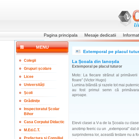
Pagina principala
Mesaje dedicatii
Informati
MENU
Extemporal pe placul tutu
Colegii
La Școala din Ianoșda
Extemporal pe placul tuturor
Grupuri școlare
Moto: La fiecare strănut al primăveri
Licee
floare” (Victor Hugo)
Universități
Lumina blândă și razele tot mai puternic
au fost primul semn că primăvara
Școli
aproape.
Grădinițe
Inspectoratul Școlar
Bihor
Casa Corpului Didactic
Elevii clasei a V-a de la Școala cu clase
anotimp feeric cu un „extemporal” dat
M.Ed.C.T.
surprinderea lor, această testare nu a f
Prefectura și Consiliul