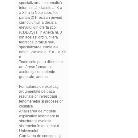
specializarea matematică-
informatică, clasele a IX-a –
a XII-a la Note specifice,
partea 2) Precizări privind
curriculumul la decizia
elevului din oferta școlii
(CDEOȘ) și în Anexa nr. 3
din același ordin, filiera
teoretică, profilul real,
specializarea științe ale
naturii, clasele a IX-a – a XII-
a.
Toate cele patru discipline
urmăresc formarea
acelorași competențe
generale, anume:
Formularea de explicații
argumentate pe baza
rezultatelor investigării
fenomenelor și proceselor
cosmice
Analizarea de modele
explicative referitoare la
structura și evoluția
sistemelor în ansamblul
Universului
Corelarea de concepte și