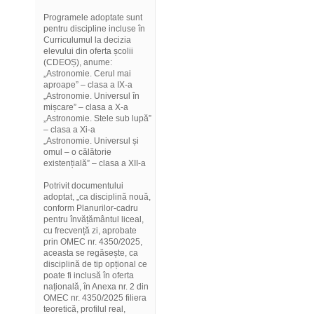
Programele adoptate sunt
pentru discipline incluse în
Curriculumul la decizia
elevului din oferta școlii
(CDEOȘ), anume:
„Astronomie. Cerul mai
aproape” – clasa a IX-a
„Astronomie. Universul în
mișcare” – clasa a X-a
„Astronomie. Stele sub lupă”
– clasa a Xi-a
„Astronomie. Universul și
omul – o călătorie
existențială” – clasa a XII-a
Potrivit documentului
adoptat, „ca disciplină nouă,
conform Planurilor-cadru
pentru învățământul liceal,
cu frecvență zi, aprobate
prin OMEC nr. 4350/2025,
aceasta se regăsește, ca
disciplină de tip opțional ce
poate fi inclusă în oferta
națională, în Anexa nr. 2 din
OMEC nr. 4350/2025 filiera
teoretică, profilul real,