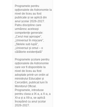
Programele pentru
opționalele de Astronomie la
nivel de liceu au fost
publicate și se aplică din
anul școlar 2026-2027.
Patru discipline care
urmăresc aceleași
competențe generale:
„Cerul mai aproape”,
„Universul în mișcare”,
„Stelele sub lupă”,
„Universul și omul – o
călătorie existențială”
Programele școlare pentru
opționalele de Astronomie
care vor fi disponibile la
nivel de liceu au fost
adoptate printr-un ordin al
ministrului Educației și
Cercetării, publicat luni în
Monitorul Oficial.
Programele, introduse
pentru clasa a IX-a, a X-a, a
XI-a și a XII-a, se aplică
începând cu anul școlar
2026-2027.