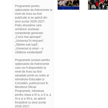
Programele pentru
opționalele de Astronomie la
nivel de liceu au fost
publicate și se aplică din
anul școlar 2026-2027.
Patru discipline care
urmăresc aceleași
competențe generale:
„Cerul mai aproape”,
„Universul în mișcare”,
„Stelele sub lupă”,
„Universul și omul – o
călătorie existențială”
Programele școlare pentru
opționalele de Astronomie
care vor fi disponibile la
nivel de liceu au fost
adoptate printr-un ordin al
ministrului Educației și
Cercetării, publicat luni în
Monitorul Oficial.
Programele, introduse
pentru clasa a IX-a, a X-a, a
XI-a și a XII-a, se aplică
începând cu anul școlar
2026-2027.