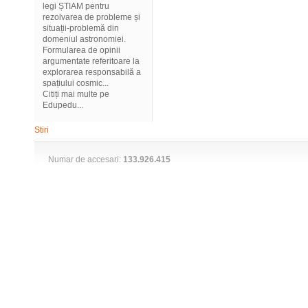
legi ȘTIAM pentru
rezolvarea de probleme și
situații-problemă din
domeniul astronomiei.
Formularea de opinii
argumentate referitoare la
explorarea responsabilă a
spațiului cosmic...
Citiți mai multe pe
Edupedu...
Stiri
Numar de accesari:
133.926.415