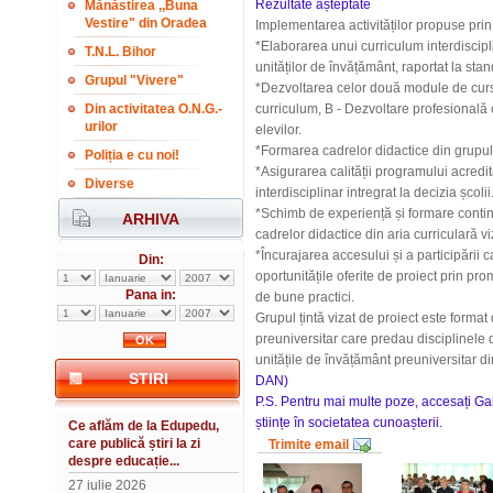
Rez
ultate așteptate
Mănăstirea ,,Buna
Vestire" din Oradea
Im
p
lementarea activităților propuse prin 
*Ela
b
orarea unui curriculum interdiscipl
T.N.L. Bihor
unităților de învățământ, raportat la sta
Grupul "Vivere"
*D
e
zvoltarea celor două module de curs ș
Din activitatea O.N.G.-
curriculum, B - Dezvoltare profesională
urilor
elevilor.
*F
ormarea cadrelor didactice din grupul
Poliția e cu noi!
*Asigurarea calității programului acredi
Diverse
interdisciplinar intregrat la decizia școlii
*Sc
himb de experiență și formare contin
ARHIVA
cadrelor didactice din aria curriculară vi
*Încurajarea accesului și a participării 
Din:
oportunitățile oferite de proiect prin pr
Pana in:
de bune practici.
Grupul țintă vizat de proiect este forma
preuniversitar care predau disciplinele d
unitățile de învățământ preuniversitar d
STIRI
DAN)
P.S. Pentru mai multe poze, accesați Ga
științe în societatea cunoașterii.
Ce aflăm de la Edupedu,
care publică știri la zi
Trimite email
despre educație...
27 iulie 2026