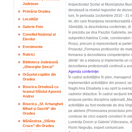
Județean
Inspectoratul Școlar al Municipiului 
derulează la nivelul regiunilor de dezvol
Primăria Oradea
luni, în perioada 1octombrie 2010 - 31 
Localități
lei, din care finanțarea nerambursabilă 
Galerie Foto
Sâmbătă, la deschiderea conferinței, dl 
în prezidiu pe dna Pasztor Gabriella, sec
Consiliul Național al
subprefect Adelina Coste, coordonatori și
Elevilor
Roșu), precum și reprezentanți ai parten
Evenimente
Proiectul
„
Formarea profesorilor de matem
Rubrici
formarea și dezvoltarea competențelor ca
științe” de a elabora și implementa un cur
Biblioteca Județeană
dezvoltarea profesională
continuă a ace
„Gheorghe Șincai”
Ag
enda conferinței
Orășelul copiilor din
În
c
adrul activităților în plen, managerul
Oradea
implementării activităților din proiect, ia
Biserica Ortodoxă cu
Naghi Ana Elisabeta s-au oprit la
exempl
hramul Sfântul Apostol
cadrelor didactice. În cadrul secțiunii Int
Andrei
propuse pentru disciplina opțională „Mate
Biserica ,,Sf. Arhangheli
activitățile au fost moderate de dna Virgi
Mihail și Gavriil” din
pe ateliere (Promovarea proiectului prin
Oradea
conduse de cinci experți consilieri în e
Mănăstirea ,,Sfânta
Luminița Doicin și Gabriel Vrânceanu, 
Cruce” din Oradea
Florin Negruțiu, expert comunicare.