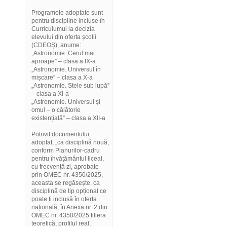
Programele adoptate sunt
pentru discipline incluse în
Curriculumul la decizia
elevului din oferta școlii
(CDEOȘ), anume:
„Astronomie. Cerul mai
aproape” – clasa a IX-a
„Astronomie. Universul în
mișcare” – clasa a X-a
„Astronomie. Stele sub lupă”
– clasa a Xi-a
„Astronomie. Universul și
omul – o călătorie
existențială” – clasa a XII-a
Potrivit documentului
adoptat, „ca disciplină nouă,
conform Planurilor-cadru
pentru învățământul liceal,
cu frecvență zi, aprobate
prin OMEC nr. 4350/2025,
aceasta se regăsește, ca
disciplină de tip opțional ce
poate fi inclusă în oferta
națională, în Anexa nr. 2 din
OMEC nr. 4350/2025 filiera
teoretică, profilul real,