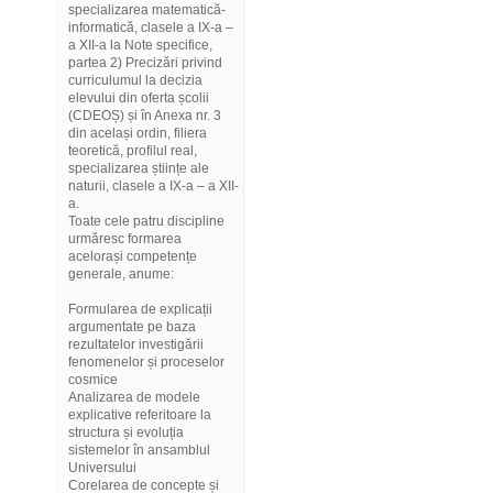
specializarea matematică-
informatică, clasele a IX-a –
a XII-a la Note specifice,
partea 2) Precizări privind
curriculumul la decizia
elevului din oferta școlii
(CDEOȘ) și în Anexa nr. 3
din același ordin, filiera
teoretică, profilul real,
specializarea științe ale
naturii, clasele a IX-a – a XII-
a.
Toate cele patru discipline
urmăresc formarea
acelorași competențe
generale, anume:
Formularea de explicații
argumentate pe baza
rezultatelor investigării
fenomenelor și proceselor
cosmice
Analizarea de modele
explicative referitoare la
structura și evoluția
sistemelor în ansamblul
Universului
Corelarea de concepte și