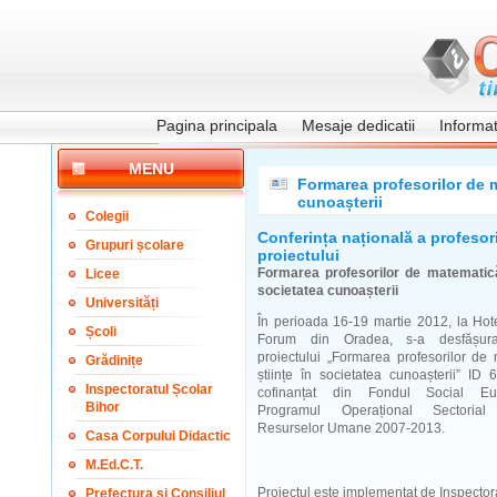
Pagina principala
Mesaje dedicatii
Informati
MENU
Formarea profesorilor de m
cunoașterii
Colegii
Conferința națională a profesori
Grupuri școlare
proiectului
Formarea profesorilor de matematică 
Licee
societatea cunoașterii
Universități
În perioada 16-19 martie 2012, la Hot
Școli
Forum din Oradea, s-a desfășura
proiectului „Formarea profesorilor de
Grădinițe
științe în societatea cunoașterii” ID 
Inspectoratul Școlar
cofinanțat din Fondul Social Eu
Bihor
Programul Operațional Sectorial
Resurselor Umane 2007-2013.
Casa Corpului Didactic
M.Ed.C.T.
Proiect
ul este implementat de
Inspector
Prefectura și Consiliul