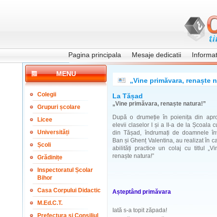
Pagina principala
Mesaje dedicatii
Informati
MENU
„Vine primăvara, renaște n
Colegii
La Tășad
„Vine primăvara, renaște natura!”
Grupuri școlare
După o drumeție în poienița din aprop
Licee
elevii claselor I și a II-a de la Școala cu
Universități
din Tășad, îndrumați de doamnele înv
Ban și Ghenț Valentina, au realizat în c
Școli
abilități practice un colaj cu titlul „V
renaște natura!”
Grădinițe
Inspectoratul Școlar
Bihor
Casa Corpului Didactic
Așteptând primăvara
M.Ed.C.T.
Iată s-a topit zăpada!
Prefectura și Consiliul