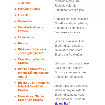
Zumzăie albina iară,
Județean
Floricele colorate
Primăria Oradea
Umplu pajiștea din țară.
Localități
Copilași mai mari, mai mici
Galerie Foto
Zburdă veseli prin pădure,
Consiliul Național al
Culegând de zor în coșuri
Elevilor
Brândușe și toporași.
Evenimente
Și cârcei sunt o mulțime,
Rubrici
Și dorind să-i salutăm,
Biblioteca Județeană
Am uitat că vine seara
„Gheorghe Șincai”
Și spre casă s-o luăm.
Orășelul copiilor din
Oradea
Mai apoi, prin crângul vesel,
Raza soarelui pălește
Biserica Ortodoxă cu
Și ușor pe cer apare luna
hramul Sfântul Apostol
Andrei
Crăiasă ce strălucește.
Biserica ,,Sf. Arhangheli
Am pornit fugind spre casă,
Mihail și Gavriil” din
Oradea
Mama-n prag ne aștepta
Și dorind să nu ne certe,
Mănăstirea ,,Sfânta
Flori frumoase-i ofeream.
Cruce” din Oradea
(Liana Ban)