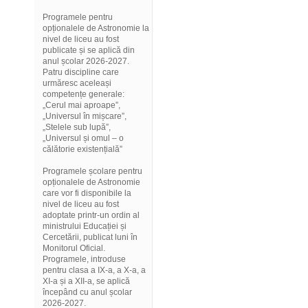
Programele pentru
opționalele de Astronomie la
nivel de liceu au fost
publicate și se aplică din
anul școlar 2026-2027.
Patru discipline care
urmăresc aceleași
competențe generale:
„Cerul mai aproape”,
„Universul în mișcare”,
„Stelele sub lupă”,
„Universul și omul – o
călătorie existențială”
Programele școlare pentru
opționalele de Astronomie
care vor fi disponibile la
nivel de liceu au fost
adoptate printr-un ordin al
ministrului Educației și
Cercetării, publicat luni în
Monitorul Oficial.
Programele, introduse
pentru clasa a IX-a, a X-a, a
XI-a și a XII-a, se aplică
începând cu anul școlar
2026-2027.