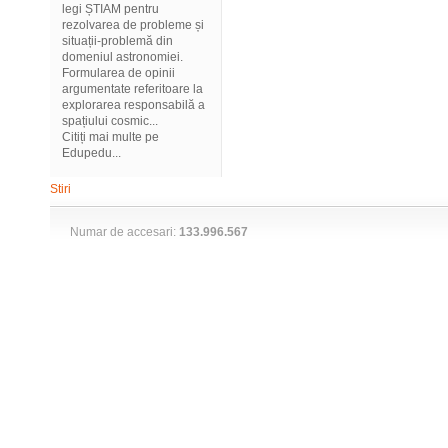
legi ȘTIAM pentru
rezolvarea de probleme și
situații-problemă din
domeniul astronomiei.
Formularea de opinii
argumentate referitoare la
explorarea responsabilă a
spațiului cosmic...
Citiți mai multe pe
Edupedu...
Stiri
Numar de accesari:
133.996.567