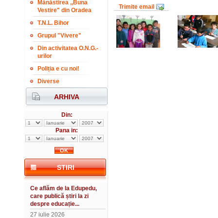
Mănăstirea ,,Buna
Trimite email
Vestire" din Oradea
T.N.L. Bihor
Grupul "Vivere"
Din activitatea O.N.G.-
urilor
Poliția e cu noi!
Diverse
ARHIVA
Din:
Pana in:
STIRI
Ce aflăm de la Edupedu,
care publică știri la zi
despre educație...
27 iulie 2026