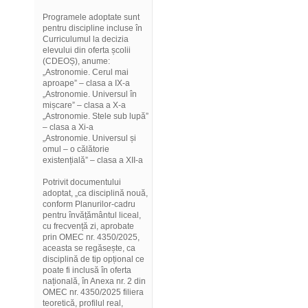
Programele adoptate sunt
pentru discipline incluse în
Curriculumul la decizia
elevului din oferta școlii
(CDEOȘ), anume:
„Astronomie. Cerul mai
aproape” – clasa a IX-a
„Astronomie. Universul în
mișcare” – clasa a X-a
„Astronomie. Stele sub lupă”
– clasa a Xi-a
„Astronomie. Universul și
omul – o călătorie
existențială” – clasa a XII-a
Potrivit documentului
adoptat, „ca disciplină nouă,
conform Planurilor-cadru
pentru învățământul liceal,
cu frecvență zi, aprobate
prin OMEC nr. 4350/2025,
aceasta se regăsește, ca
disciplină de tip opțional ce
poate fi inclusă în oferta
națională, în Anexa nr. 2 din
OMEC nr. 4350/2025 filiera
teoretică, profilul real,