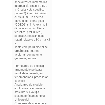
specializarea matematică-
informatică, clasele a IX-a –
a XII-a la Note specifice,
partea 2) Precizări privind
curriculumul la decizia
elevului din oferta școlii
(CDEOȘ) și în Anexa nr. 3
din același ordin, filiera
teoretică, profilul real,
specializarea științe ale
naturii, clasele a IX-a – a XII-
a.
Toate cele patru discipline
urmăresc formarea
acelorași competențe
generale, anume:
Formularea de explicații
argumentate pe baza
rezultatelor investigării
fenomenelor și proceselor
cosmice
Analizarea de modele
explicative referitoare la
structura și evoluția
sistemelor în ansamblul
Universului
Corelarea de concepte și