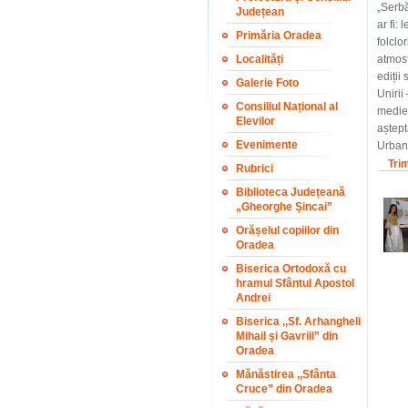
„Serbă
Județean
ar fi:
Primăria Oradea
folclo
Localități
atmosf
ediții
Galerie Foto
Unirii
Consiliul Național al
mediev
Elevilor
aștept
Evenimente
Urbană
Tri
Rubrici
Biblioteca Județeană
„Gheorghe Șincai”
Orășelul copiilor din
Oradea
Biserica Ortodoxă cu
hramul Sfântul Apostol
Andrei
Biserica ,,Sf. Arhangheli
Mihail și Gavriil” din
Oradea
Mănăstirea ,,Sfânta
Cruce” din Oradea