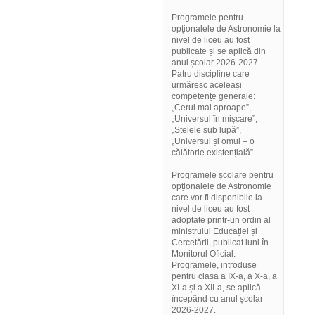
Programele pentru
opționalele de Astronomie la
nivel de liceu au fost
publicate și se aplică din
anul școlar 2026-2027.
Patru discipline care
urmăresc aceleași
competențe generale:
„Cerul mai aproape”,
„Universul în mișcare”,
„Stelele sub lupă”,
„Universul și omul – o
călătorie existențială”
Programele școlare pentru
opționalele de Astronomie
care vor fi disponibile la
nivel de liceu au fost
adoptate printr-un ordin al
ministrului Educației și
Cercetării, publicat luni în
Monitorul Oficial.
Programele, introduse
pentru clasa a IX-a, a X-a, a
XI-a și a XII-a, se aplică
începând cu anul școlar
2026-2027.