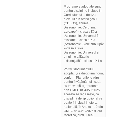
Programele adoptate sunt
pentru discipline incluse în
Curriculumul la decizia
elevului din oferta școlii
(CDEOȘ), anume:
„Astronomie. Cerul mai
aproape” – clasa a IX-a
„Astronomie. Universul în
mișcare” – clasa a X-a
„Astronomie. Stele sub lupă”
– clasa a Xi-a
„Astronomie. Universul și
omul – o călătorie
existențială” – clasa a XII-a
Potrivit documentului
adoptat, „ca disciplină nouă,
conform Planurilor-cadru
pentru învățământul liceal,
cu frecvență zi, aprobate
prin OMEC nr. 4350/2025,
aceasta se regăsește, ca
disciplină de tip opțional ce
poate fi inclusă în oferta
națională, în Anexa nr. 2 din
OMEC nr. 4350/2025 filiera
teoretică, profilul real,