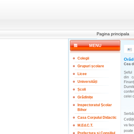
Pagina principala
MENU
Colegii
Orăde
Cea de
Grupuri școlare
Șeful
Licee
din c
Universități
Finan
Dumit
Școli
confe
celei 
Grădinițe
Inspectoratul Școlar
Bihor
Serbăr
Casa Corpului Didactic
Cetăți
va fac
M.Ed.C.T.
poate 
Prefectura și Consiliul