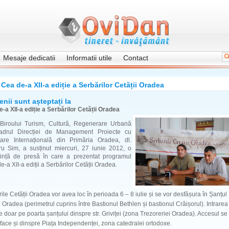
Mesaje dedicatii
Informatii utile
Contact
Cea de-a XII-a ediție a Serbărilor Cetății Oradea
nii sunt așteptați la
-a XII-a ediție a Serbărilor Cetății Oradea
 Biroului Turism, Cultură, Regenerare Urbană
adrul Direcției de Management Proiecte cu
țare Internațională din Primăria Oradea, dl.
ru Sim, a susținut miercuri, 27 iunie 2012, o
rință de presă în care a prezentat programul
de-a XII-a ediții a Serbărilor Cetății Oradea.
ile Cetății Oradea vor avea loc în perioada 6 – 8 iulie și se vor desfășura în Șanțul
i Oradea (perimetrul cuprins între Bastionul Bethlen și bastionul Crăișorul). Intrarea
e doar pe poarta șanțului dinspre str. Griviței (zona Trezoreriei Oradea). Accesul se
face și dinspre Piața Independenței, zona catedralei ortodoxe.