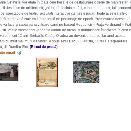
rile Cetății își vor etala în toate cele trei zile de desfășurare o serie de manifestări,
 lecții deschise de arhitectură, ghidaje în incinta cetății, concerte de rock, folk, concer
rice, spectacole de teatru, activități interactive cu meșteșugari, toate acestea într-o
eră medievală care va fi întreținută de personaje de epocă. Promovarea acestei a 
 se va face și săptămâna viitoare când pe traseul Republicii – Piața Ferdinand – Pia
 – str. Vasile Alecsandri vor defila alaiuri de arcași și domnișoare îmbrăcate în cost
ale. În cei 12 ani, Serbările Cetății Oradea au devenit o tradiție, iar anul acesta
ăm cu mult mai mulți vizitatori”, a spus șeful Biroului Turism, Cultură, Regenerare
, dl. Dumitru Sim.
(Biroul de presă)
mite email