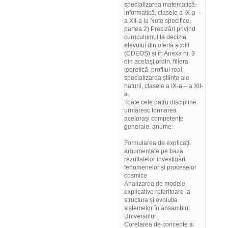
specializarea matematică-
informatică, clasele a IX-a –
a XII-a la Note specifice,
partea 2) Precizări privind
curriculumul la decizia
elevului din oferta școlii
(CDEOȘ) și în Anexa nr. 3
din același ordin, filiera
teoretică, profilul real,
specializarea științe ale
naturii, clasele a IX-a – a XII-
a.
Toate cele patru discipline
urmăresc formarea
acelorași competențe
generale, anume:
Formularea de explicații
argumentate pe baza
rezultatelor investigării
fenomenelor și proceselor
cosmice
Analizarea de modele
explicative referitoare la
structura și evoluția
sistemelor în ansamblul
Universului
Corelarea de concepte și