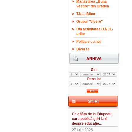
Mănăstirea ,,Buna
Vestire" din Oradea
T.N.L. Bihor
Grupul "Vivere"
Din activitatea O.N.G.-
urilor
Poliția e cu noi!
Diverse
ARHIVA
Din:
Pana in:
STIRI
Ce aflăm de la Edupedu,
care publică știri la zi
despre educație...
27 iulie 2026