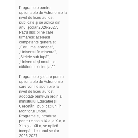
Programele pentru
opționalele de Astronomie la
nivel de liceu au fost
publicate și se aplică din
anul școlar 2026-2027.
Patru discipline care
urmăresc aceleași
competențe generale:
„Cerul mai aproape”,
„Universul în mișcare”,
„Stelele sub lupă”,
„Universul și omul – o
călătorie existențială”
Programele școlare pentru
opționalele de Astronomie
care vor fi disponibile la
nivel de liceu au fost
adoptate printr-un ordin al
ministrului Educației și
Cercetării, publicat luni în
Monitorul Oficial.
Programele, introduse
pentru clasa a IX-a, a X-a, a
XI-a și a XII-a, se aplică
începând cu anul școlar
2026-2027.