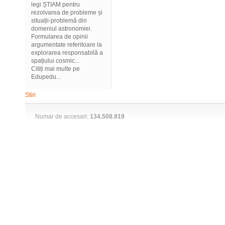
legi ȘTIAM pentru
rezolvarea de probleme și
situații-problemă din
domeniul astronomiei.
Formularea de opinii
argumentate referitoare la
explorarea responsabilă a
spațiului cosmic...
Citiți mai multe pe
Edupedu...
Stiri
Numar de accesari:
134.508.919