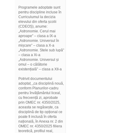
Programele adoptate sunt
pentru discipline incluse în
Curriculumul la decizia
elevului din oferta școlii
(CDEOȘ), anume:
„Astronomie. Cerul mai
aproape” – clasa a IX-a
„Astronomie. Universul în
mișcare” – clasa a X-a
„Astronomie. Stele sub lupă”
– clasa a Xi-a
„Astronomie. Universul și
omul – o călătorie
existențială” – clasa a XII-a
Potrivit documentului
adoptat, „ca disciplină nouă,
conform Planurilor-cadru
pentru învățământul liceal,
cu frecvență zi, aprobate
prin OMEC nr. 4350/2025,
aceasta se regăsește, ca
disciplină de tip opțional ce
poate fi inclusă în oferta
națională, în Anexa nr. 2 din
OMEC nr. 4350/2025 filiera
teoretică, profilul real,