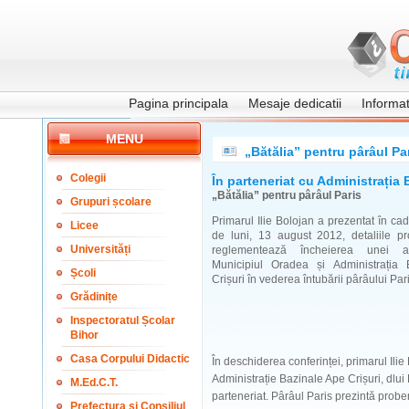
Pagina principala
Mesaje dedicatii
Informati
MENU
„Bătălia” pentru pârâul Pa
Colegii
În parteneriat cu Administrația 
„Bătălia” pentru pârâul Paris
Grupuri școlare
Primarul Ilie Bolojan a prezentat în cad
Licee
de luni, 13 august 2012, detaliile pr
Universități
reglementează încheierea unei as
Municipiul Oradea și Administrația
Școli
Crișuri în vederea întubării pârâului Pari
Grădinițe
Inspectoratul Școlar
Bihor
Casa Corpului Didactic
În deschiderea conferinței, primarul Ili
Administrație Bazinale Ape Crișuri, dlui
M.Ed.C.T.
parteneriat. Pârâul Paris prezintă probe
Prefectura și Consiliul