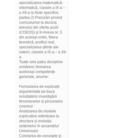
specializarea matematică-
informatică, clasele a IX-a –
a XII-a la Note specifice,
partea 2) Precizări privind
curriculumul la decizia
elevului din oferta școlii
(CDEOȘ) și în Anexa nr. 3
din același ordin, filiera
teoretică, profilul real,
specializarea științe ale
naturii, clasele a IX-a – a XII-
a.
Toate cele patru discipline
urmăresc formarea
acelorași competențe
generale, anume:
Formularea de explicații
argumentate pe baza
rezultatelor investigării
fenomenelor și proceselor
cosmice
Analizarea de modele
explicative referitoare la
structura și evoluția
sistemelor în ansamblul
Universului
Corelarea de concepte și