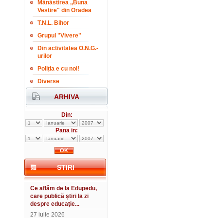
Mănăstirea ,,Buna
Vestire" din Oradea
T.N.L. Bihor
Grupul "Vivere"
Din activitatea O.N.G.-
urilor
Poliția e cu noi!
Diverse
ARHIVA
Din:
Pana in:
STIRI
Ce aflăm de la Edupedu,
care publică știri la zi
despre educație...
27 iulie 2026