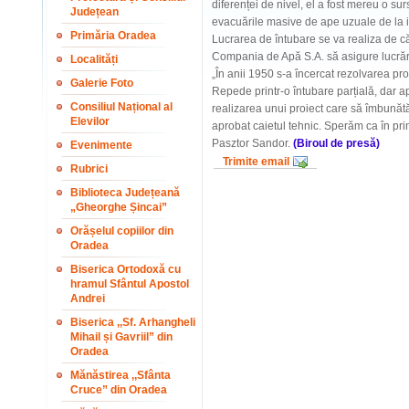
diferenței de nivel, el a fost mereu o s
Județean
evacuările masive de ape uzuale de la i
Primăria Oradea
Lucrarea de întubare se va realiza de că
Compania de Apă S.A. să asigure lucrăril
Localități
„În anii 1950 s-a încercat rezolvarea pr
Galerie Foto
Repede printr-o întubare parțială, dar a
Consiliul Național al
realizarea unui proiect care să îmbunăt
Elevilor
aprobat caietul tehnic. Sperăm ca în pr
Pasztor Sandor.
(Biroul de presă)
Evenimente
Trimite email
Rubrici
Biblioteca Județeană
„Gheorghe Șincai”
Orășelul copiilor din
Oradea
Biserica Ortodoxă cu
hramul Sfântul Apostol
Andrei
Biserica ,,Sf. Arhangheli
Mihail și Gavriil” din
Oradea
Mănăstirea ,,Sfânta
Cruce” din Oradea