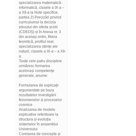
specializarea matematică-
informatică, clasele a IX-a –
a XII-a la Note specifice,
partea 2) Precizări privind
curriculumul la decizia
elevului din oferta școlii
(CDEOȘ) și în Anexa nr. 3
din același ordin, filiera
teoretică, profilul real,
specializarea științe ale
naturii, clasele a IX-a – a XII-
a.
Toate cele patru discipline
urmăresc formarea
acelorași competențe
generale, anume:
Formularea de explicații
argumentate pe baza
rezultatelor investigării
fenomenelor și proceselor
cosmice
Analizarea de modele
explicative referitoare la
structura și evoluția
sistemelor în ansamblul
Universului
Corelarea de concepte și