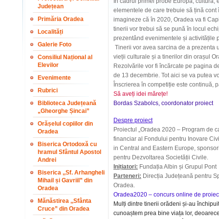
În cadrul primei probe Europa, cultura, e
Județean
elementele de care trebuie să țină cont în
Primăria Oradea
imagineze că în 2020, Oradea va fi Cap
tinerii vor trebui să se pună în locul ech
Localități
prezentând evenimentele și activitățile p
Galerie Foto
Tinerii vor avea sarcina de a prezenta u
vieții culturale și a tinerilor din orașul O
Consiliul Național al
Elevilor
Rezolvările vor fi încărcate pe pagina d
de 13 decembrie. Tot aici se va putea 
Evenimente
Înscrierea în competiție este continuă, 
Rubrici
Să aveți idei mărețe!
Biblioteca Județeană
Bordas Szabolcs, coordonator proiect
„Gheorghe Șincai”
Despre proiect
Orășelul copiilor din
Proiectul „Oradea 2020 – Program de capa
Oradea
financiar al Fondului pentru Inovare Civi
Biserica Ortodoxă cu
in Central and Eastern Europe, sponsori
hramul Sfântul Apostol
pentru Dezvoltarea Societății Civile.
Andrei
Inițiatori:
Fundația Albin și Grupul Pont
Biserica ,,Sf. Arhangheli
Parteneri:
Direcția Județeană pentru Spo
Mihail și Gavriil” din
Oradea.
Oradea
Oradea2020 – concurs online de proiec
Mănăstirea ,,Sfânta
Mulți dintre tinerii orădeni și-au închipu
Cruce” din Oradea
cunoaștem prea bine viața lor, deoarece