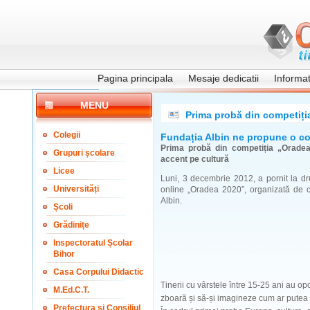
Pagina principala
Mesaje dedicatii
Informati
MENU
Prima probă din competiți
Colegii
Fundația Albin ne propune o co
Prima probă din competiția „Orade
Grupuri școlare
accent pe cultură
Licee
Luni, 3 decembrie 2012, a pornit la d
Universități
online „Oradea 2020”, organizată de c
Albin.
Școli
Grădinițe
Inspectoratul Școlar
Bihor
Casa Corpului Didactic
Tinerii cu vârstele între 15-25 ani au opo
M.Ed.C.T.
zboară și să-și imagineze cum ar putea s
Prefectura și Consiliul