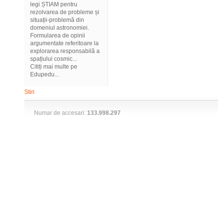
legi ȘTIAM pentru
rezolvarea de probleme și
situații-problemă din
domeniul astronomiei.
Formularea de opinii
argumentate referitoare la
explorarea responsabilă a
spațiului cosmic...
Citiți mai multe pe
Edupedu...
Stiri
Numar de accesari:
133.998.297