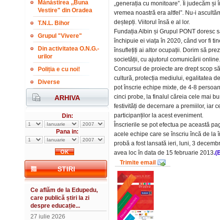
Mănăstirea ,,Buna
„generația cu monitoare”. Îi judecăm și în
Vestire" din Oradea
vremea noastră era altfel”. Nu-i ascultă
deștepți. Viitorul însă e al lor.
T.N.L. Bihor
Fundația Albin și Grupul PONT doresc să
Grupul "Vivere"
închipuie ei viața în 2020, când vor fi t
Din activitatea O.N.G.-
însuflețiți ai altor ocupații. Dorim să pr
urilor
societății, cu ajutorul comunicării online
Concursul de proiecte are drept scop să
Poliția e cu noi!
cultură, protecția mediului, egalitatea d
Diverse
pot înscrie echipe mixte, de 4-8 persoan
cinci probe, la finalul căreia cele mai b
ARHIVA
festivități de decernare a premiilor, iar 
participanților la acest eveniment.
Din:
Înscrierile se pot efectua pe această pa
Pana in:
acele echipe care se înscriu încă de la î
probă a fost lansată ieri, luni, 3 decemb
avea loc în data de 15 februarie 2013
.(
Trimite email
STIRI
Ce aflăm de la Edupedu,
care publică știri la zi
despre educație...
27 iulie 2026