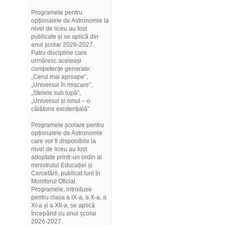
Programele pentru
opționalele de Astronomie la
nivel de liceu au fost
publicate și se aplică din
anul școlar 2026-2027.
Patru discipline care
urmăresc aceleași
competențe generale:
„Cerul mai aproape”,
„Universul în mișcare”,
„Stelele sub lupă”,
„Universul și omul – o
călătorie existențială”
Programele școlare pentru
opționalele de Astronomie
care vor fi disponibile la
nivel de liceu au fost
adoptate printr-un ordin al
ministrului Educației și
Cercetării, publicat luni în
Monitorul Oficial.
Programele, introduse
pentru clasa a IX-a, a X-a, a
XI-a și a XII-a, se aplică
începând cu anul școlar
2026-2027.