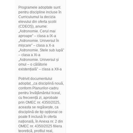
Programele adoptate sunt
pentru discipline incluse în
Curriculumul la decizia
elevului din oferta școlii
(CDEOȘ), anume:
„Astronomie. Cerul mai
aproape” – clasa a IX-a
„Astronomie. Universul în
mișcare” – clasa a X-a
„Astronomie. Stele sub lupă”
– clasa a Xi-a
„Astronomie. Universul și
omul – o călătorie
existențială” – clasa a XII-a
Potrivit documentului
adoptat, „ca disciplină nouă,
conform Planurilor-cadru
pentru învățământul liceal,
cu frecvență zi, aprobate
prin OMEC nr. 4350/2025,
aceasta se regăsește, ca
disciplină de tip opțional ce
poate fi inclusă în oferta
națională, în Anexa nr. 2 din
OMEC nr. 4350/2025 filiera
teoretică, profilul real,