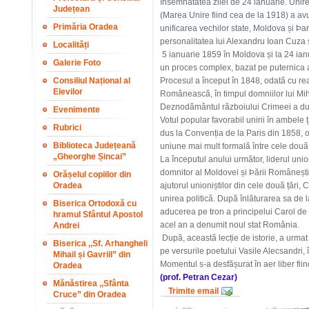
însemnătatea zilei de 24 ianuarie. Uni
Județean
(Marea Unire fiind cea de la 1918) a avut
Primăria Oradea
unificarea vechilor state, Moldova și Þ
personalitatea lui Alexandru Ioan Cuza 
Localități
5 ianuarie 1859 în Moldova și la 24 ian
Galerie Foto
un proces complex, bazat pe puternica a
Consiliul Național al
Procesul a început în 1848, odată cu re
Elevilor
Românească, în timpul domniilor lui Mi
Deznodământul războiului Crimeei a dus l
Evenimente
Votul popular favorabil unirii în ambele 
Rubrici
dus la Convenția de la Paris din 1858, o
Biblioteca Județeană
uniune mai mult formală între cele două ț
„Gheorghe Șincai”
La începutul anului următor, liderul un
domnitor al Moldovei și Þării Românești
Orășelul copiilor din
Oradea
ajutorul unioniștilor din cele două țări,
unirea politică. După înlăturarea sa de l
Biserica Ortodoxă cu
aducerea pe tron a principelui Carol de
hramul Sfântul Apostol
acel an a denumit noul stat România.
Andrei
După, această lecție de istorie, a urmat c
Biserica ,,Sf. Arhangheli
pe versurile poetului Vasile Alecsandri, î
Mihail și Gavriil” din
Momentul s-a desfășurat în aer liber fiind
Oradea
(prof. Petran Cezar)
Mănăstirea ,,Sfânta
Trimite email
Cruce” din Oradea