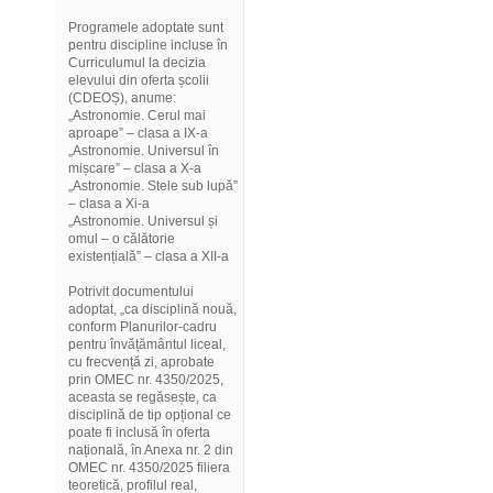
Programele adoptate sunt
pentru discipline incluse în
Curriculumul la decizia
elevului din oferta școlii
(CDEOȘ), anume:
„Astronomie. Cerul mai
aproape” – clasa a IX-a
„Astronomie. Universul în
mișcare” – clasa a X-a
„Astronomie. Stele sub lupă”
– clasa a Xi-a
„Astronomie. Universul și
omul – o călătorie
existențială” – clasa a XII-a
Potrivit documentului
adoptat, „ca disciplină nouă,
conform Planurilor-cadru
pentru învățământul liceal,
cu frecvență zi, aprobate
prin OMEC nr. 4350/2025,
aceasta se regăsește, ca
disciplină de tip opțional ce
poate fi inclusă în oferta
națională, în Anexa nr. 2 din
OMEC nr. 4350/2025 filiera
teoretică, profilul real,