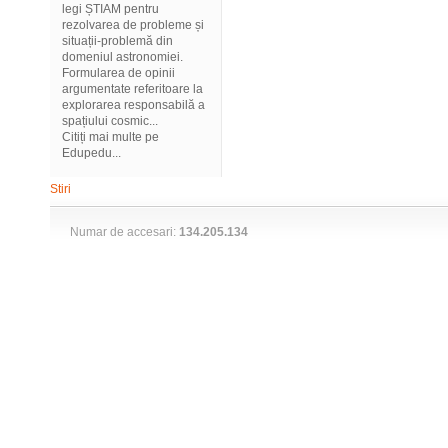
legi ȘTIAM pentru
rezolvarea de probleme și
situații-problemă din
domeniul astronomiei.
Formularea de opinii
argumentate referitoare la
explorarea responsabilă a
spațiului cosmic...
Citiți mai multe pe
Edupedu...
Stiri
Numar de accesari:
134.205.134