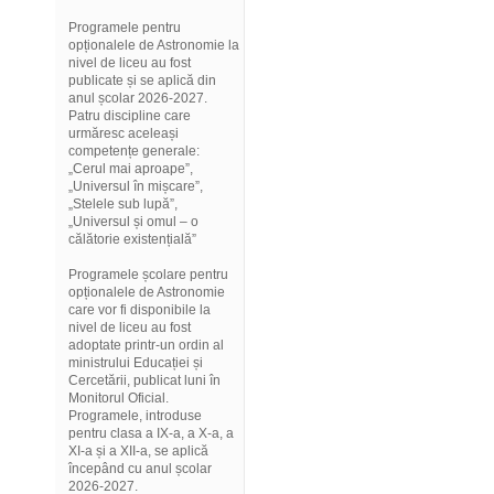
Programele pentru
opționalele de Astronomie la
nivel de liceu au fost
publicate și se aplică din
anul școlar 2026-2027.
Patru discipline care
urmăresc aceleași
competențe generale:
„Cerul mai aproape”,
„Universul în mișcare”,
„Stelele sub lupă”,
„Universul și omul – o
călătorie existențială”
Programele școlare pentru
opționalele de Astronomie
care vor fi disponibile la
nivel de liceu au fost
adoptate printr-un ordin al
ministrului Educației și
Cercetării, publicat luni în
Monitorul Oficial.
Programele, introduse
pentru clasa a IX-a, a X-a, a
XI-a și a XII-a, se aplică
începând cu anul școlar
2026-2027.