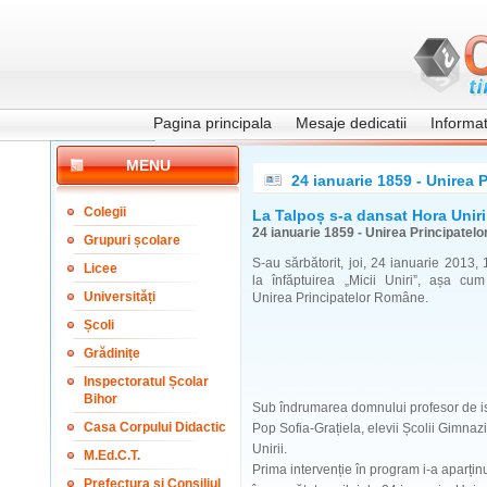
Pagina principala
Mesaje dedicatii
Informati
MENU
24 ianuarie 1859 - Unirea
Colegii
La Talpoș s-a dansat Hora Uniri
24 ianuarie 1859 - Unirea Principate
Grupuri școlare
S-au sărbătorit, joi, 24 ianuarie 2013,
Licee
la înfăptuirea „Micii Uniri”, așa cu
Universități
Unirea Principatelor Române.
Școli
Grădinițe
Inspectoratul Școlar
Bihor
Sub îndrumarea domnului profesor de ist
Casa Corpului Didactic
Pop Sofia-Grațiela, elevii Școlii Gimnaz
Unirii.
M.Ed.C.T.
Prima intervenție în program i-a aparținu
Prefectura și Consiliul