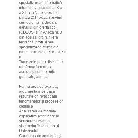
specializarea matematică-
informatică, clasele a IX-a –
a XII-a la Note specifice,
partea 2) Precizări privind
curriculumul la decizia
elevului din oferta școlii
(CDEOȘ) și în Anexa nr. 3
din același ordin, filiera
teoretică, profilul real,
specializarea științe ale
naturii, clasele a IX-a – a XII-
a.
Toate cele patru discipline
urmăresc formarea
acelorași competențe
generale, anume:
Formularea de explicații
argumentate pe baza
rezultatelor investigării
fenomenelor și proceselor
cosmice
Analizarea de modele
explicative referitoare la
structura și evoluția
sistemelor în ansamblul
Universului
Corelarea de concepte și