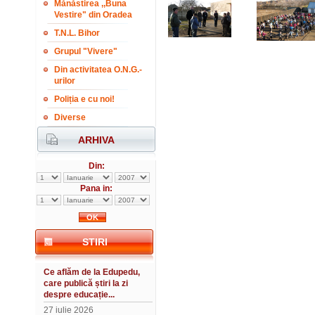
Mănăstirea ,,Buna
Vestire" din Oradea
T.N.L. Bihor
Grupul "Vivere"
Din activitatea O.N.G.-
urilor
Poliția e cu noi!
Diverse
ARHIVA
Din:
Pana in:
STIRI
Ce aflăm de la Edupedu,
care publică știri la zi
despre educație...
27 iulie 2026