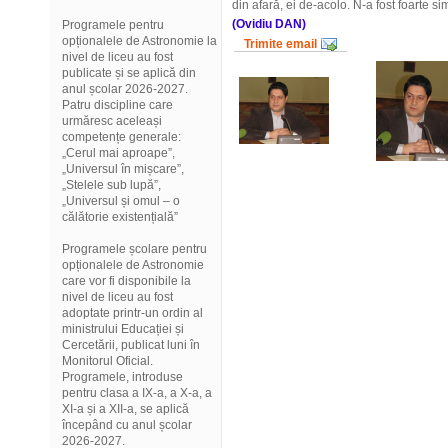
din afară, ei de-acolo. N-a fost foarte 
(Ovidiu DAN)
Programele pentru
opționalele de Astronomie la
Trimite email
nivel de liceu au fost
publicate și se aplică din
anul școlar 2026-2027.
Patru discipline care
urmăresc aceleași
competențe generale:
„Cerul mai aproape”,
„Universul în mișcare”,
„Stelele sub lupă”,
„Universul și omul – o
călătorie existențială”
Programele școlare pentru
opționalele de Astronomie
care vor fi disponibile la
nivel de liceu au fost
adoptate printr-un ordin al
ministrului Educației și
Cercetării, publicat luni în
Monitorul Oficial.
Programele, introduse
pentru clasa a IX-a, a X-a, a
XI-a și a XII-a, se aplică
începând cu anul școlar
2026-2027.