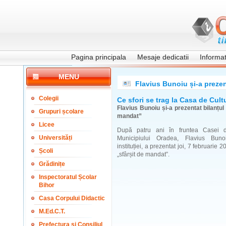
Pagina principala
Mesaje dedicatii
Informati
MENU
Flavius Bunoiu și-a prezen
Colegii
Ce sfori se trag la Casa de Cult
Flavius Bunoiu și-a prezentat bilanțul 
Grupuri școlare
mandat”
Licee
După patru ani în fruntea Casei 
Universități
Municipiului Oradea, Flavius Bunoi
instituției, a prezentat joi, 7 februarie 2
Școli
„sfârșit de mandat”.
Grădinițe
Inspectoratul Școlar
Bihor
Casa Corpului Didactic
M.Ed.C.T.
Prefectura și Consiliul