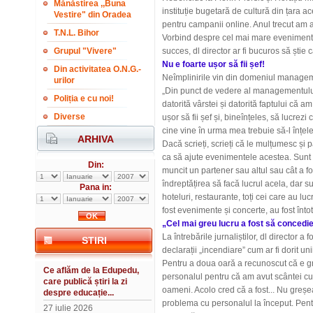
Mănăstirea ,,Buna
instituție bugetară de cultură din țara a
Vestire" din Oradea
pentru campanii online. Anul trecut am aj
T.N.L. Bihor
Vorbind despre cel mai mare eveniment a
Grupul "Vivere"
succes, dl director ar fi bucuros să știe
Nu e foarte ușor să fii șef!
Din activitatea O.N.G.-
Neîmplinirile vin din domeniul manage
urilor
„Din punct de vedere al managementului,
Poliția e cu noi!
datorită vârstei și datorită faptului că
Diverse
ușor să fii șef și, bineînțeles, să lucrez
cine vine în urma mea trebuie să-l înțele
ARHIVA
Dacă scrieți, scrieți că le mulțumesc și 
ca să ajute evenimentele acestea. Sunt l
Din:
muncit un partener sau altul sau cât a f
îndreptățirea să facă lucrul acela, dar s
Pana in:
hoteluri, restaurante, toți cei care au luc
fost evenimente și concerte, au fost înto
„Cel mai greu lucru a fost să concedi
La întrebările jurnaliștilor, dl director a 
STIRI
declarații „incendiare” cum ar fi dorit uni
Pentru a doua oară a recunoscut că e g
Ce aflăm de la Edupedu,
personalul pentru că am avut scântei cu 
care publică știri la zi
oameni. Acolo cred că a fost... Nu greș
despre educație...
problema cu personalul la început. Pent
27 iulie 2026