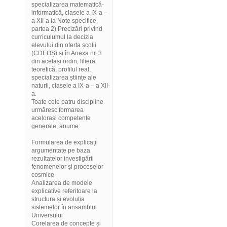
specializarea matematică-
informatică, clasele a IX-a –
a XII-a la Note specifice,
partea 2) Precizări privind
curriculumul la decizia
elevului din oferta școlii
(CDEOȘ) și în Anexa nr. 3
din același ordin, filiera
teoretică, profilul real,
specializarea științe ale
naturii, clasele a IX-a – a XII-
a.
Toate cele patru discipline
urmăresc formarea
acelorași competențe
generale, anume:
Formularea de explicații
argumentate pe baza
rezultatelor investigării
fenomenelor și proceselor
cosmice
Analizarea de modele
explicative referitoare la
structura și evoluția
sistemelor în ansamblul
Universului
Corelarea de concepte și