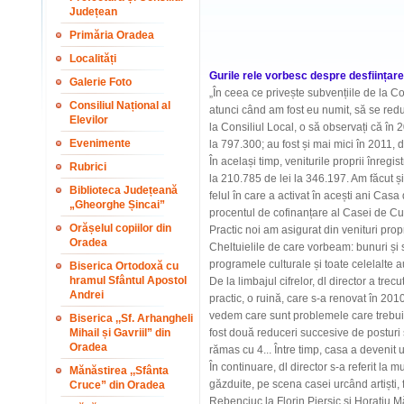
Județean
Primăria Oradea
Localități
Gurile rele vorbesc despre desființarea
Galerie Foto
„În ceea ce privește subvențiile de la Co
Consiliul Național al
atunci când am fost eu numit, să se reduc
Elevilor
la Consiliul Local, o să observați că în 
Evenimente
la 797.300; au fost și mai mici în 2011,
În același timp, veniturile proprii înreg
Rubrici
la 210.785 de lei la 346.197. Am făcut și
Biblioteca Județeană
felul în care a activat în acești ani Casa
„Gheorghe Șincai”
procentul de cofinanțare al Casei de Cul
Orășelul copiilor din
Practic noi am asigurat din venituri propr
Oradea
Cheltuielile de care vorbeam: bunuri și ser
programele culturale și toate celelalte a
Biserica Ortodoxă cu
hramul Sfântul Apostol
De la limbajul cifrelor, dl director a trecu
Andrei
practic, o ruină, care s-a renovat în 2010
vedem care sunt problemele care trebuie
Biserica ,,Sf. Arhangheli
Mihail și Gavriil” din
fost două reduceri succesive de posturi 
Oradea
rămas cu 4... Între timp, casa a devenit u
În continuare, dl director s-a referit la
Mănăstirea ,,Sfânta
găzduite, pe scena casei urcând artiști, f
Cruce” din Oradea
Rebenciuc la Florin Piersic și Horațiu Mă