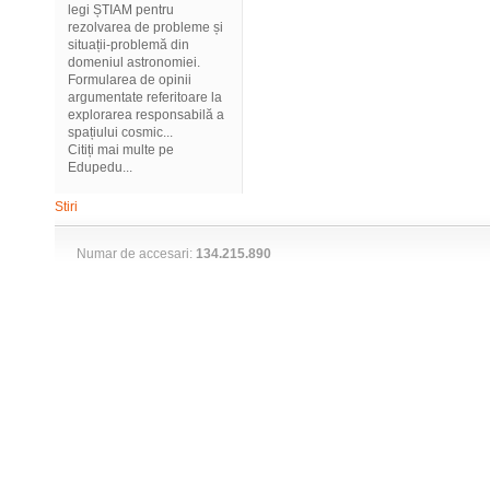
legi ȘTIAM pentru
rezolvarea de probleme și
situații-problemă din
domeniul astronomiei.
Formularea de opinii
argumentate referitoare la
explorarea responsabilă a
spațiului cosmic...
Citiți mai multe pe
Edupedu...
Stiri
Numar de accesari:
134.215.890