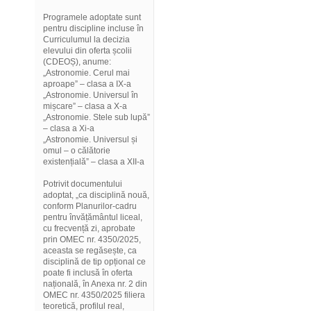
Programele adoptate sunt
pentru discipline incluse în
Curriculumul la decizia
elevului din oferta școlii
(CDEOȘ), anume:
„Astronomie. Cerul mai
aproape” – clasa a IX-a
„Astronomie. Universul în
mișcare” – clasa a X-a
„Astronomie. Stele sub lupă”
– clasa a Xi-a
„Astronomie. Universul și
omul – o călătorie
existențială” – clasa a XII-a
Potrivit documentului
adoptat, „ca disciplină nouă,
conform Planurilor-cadru
pentru învățământul liceal,
cu frecvență zi, aprobate
prin OMEC nr. 4350/2025,
aceasta se regăsește, ca
disciplină de tip opțional ce
poate fi inclusă în oferta
națională, în Anexa nr. 2 din
OMEC nr. 4350/2025 filiera
teoretică, profilul real,