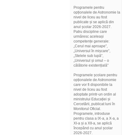
Programele pentru
opționalele de Astronomie la
nivel de liceu au fost
publicate și se aplică din
anul școlar 2026-2027.
Patru discipline care
urmăresc aceleași
competențe generale:
„Cerul mai aproape”,
„Universul în mișcare”,
„Stelele sub lupă”,
„Universul și omul – o
călătorie existențială”
Programele școlare pentru
opționalele de Astronomie
care vor fi disponibile la
nivel de liceu au fost
adoptate printr-un ordin al
ministrului Educației și
Cercetării, publicat luni în
Monitorul Oficial.
Programele, introduse
pentru clasa a IX-a, a X-a, a
XI-a și a XII-a, se aplică
începând cu anul școlar
2026-2027.