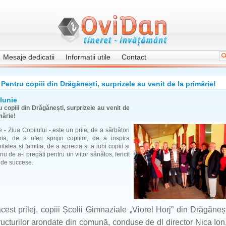
Mesaje dedicatii
Informatii utile
Contact
Pentru copiii din Drăgănești, surprizele au venit de la primărie!
Iunie
 copiii din Drăgănești, surprizele au venit de
mărie!
e - Ziua Copilului - este un prilej de a sărbători
ria, de a oferi sprijin copiilor, de a inspira
tatea și familia, de a aprecia și a iubi copiii și
nu de a-i pregăti pentru un viitor sănătos, fericit
n de succese.
cest prilej, copiii Școlii Gimnaziale „Viorel Horj” din Drăgăneșt
tructurilor arondate din comună, conduse de dl director Nica Ion