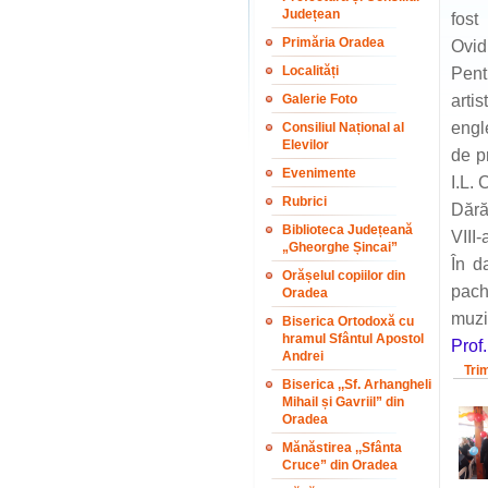
Județean
fost
Primăria Oradea
Ovid
Localități
Pent
Galerie Foto
arti
engl
Consiliul Național al
Elevilor
de p
Evenimente
I.L. 
Rubrici
Dără
Biblioteca Județeană
VIII-
„Gheorghe Șincai”
În d
Orășelul copiilor din
pach
Oradea
muzi
Biserica Ortodoxă cu
hramul Sfântul Apostol
Prof
Andrei
Tri
Biserica ,,Sf. Arhangheli
Mihail și Gavriil” din
Oradea
Mănăstirea ,,Sfânta
Cruce” din Oradea