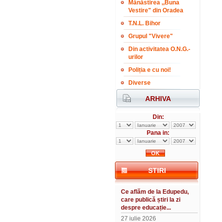
Mănăstirea ,,Buna
Vestire" din Oradea
T.N.L. Bihor
Grupul "Vivere"
Din activitatea O.N.G.-
urilor
Poliția e cu noi!
Diverse
ARHIVA
Din:
Pana in:
STIRI
Ce aflăm de la Edupedu,
care publică știri la zi
despre educație...
27 iulie 2026