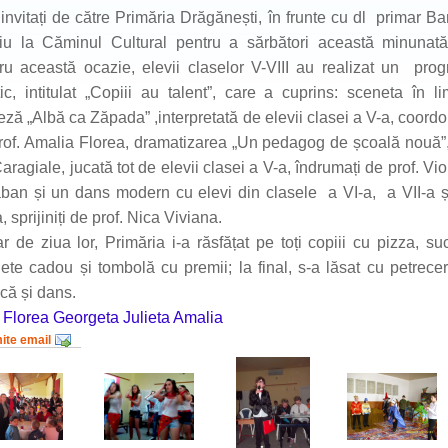
 invitați de către Primăria Drăgănești, în frunte cu dl primar B
iu la Căminul Cultural pentru a sărbători această minunată
ru această ocazie, elevii claselor V-VIII au realizat un pro
stic, intitulat „Copiii au talent”, care a cuprins: sceneta în l
eză „Albă ca Zăpada” ,interpretată de elevii clasei a V-a, coordo
rof. Amalia Florea, dramatizarea „Un pedagog de școală nouă”
Caragiale, jucată tot de elevii clasei a V-a, îndrumați de prof. Vio
ban și un dans modern cu elevi din clasele a VI-a, a VII-a 
a, sprijiniți de prof. Nica Viviana.
ar de ziua lor, Primăria i-a răsfățat pe toți copiii cu pizza, suc
ete cadou și tombolă cu premii; la final, s-a lăsat cu petrec
că și dans.
. Florea Georgeta Julieta Amalia
mite email