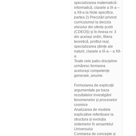
specializarea matematică-
informatică, clasele a IX-a –
a XII-a la Note specifice,
partea 2) Precizări privind
curriculumul la decizia
elevului din oferta școlii
(CDEOȘ) și în Anexa nr. 3
din același ordin, filiera
teoretică, profilul real,
specializarea științe ale
naturii, clasele a IX-a – a XII-
a.
Toate cele patru discipline
urmăresc formarea
acelorași competențe
generale, anume:
Formularea de explicații
argumentate pe baza
rezultatelor investigării
fenomenelor și proceselor
cosmice
Analizarea de modele
explicative referitoare la
structura și evoluția
sistemelor în ansamblul
Universului
Corelarea de concepte și