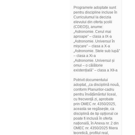
Programele adoptate sunt
pentru discipline incluse în
Curriculumul la decizia
elevului din oferta școlii
(CDEOȘ), anume:
„Astronomie. Cerul mai
aproape” – clasa a IX-a
„Astronomie. Universul în
mișcare” – clasa a X-a
„Astronomie. Stele sub lupă”
– clasa a Xi-a
„Astronomie. Universul și
omul – o călătorie
existențială” – clasa a XII-a
Potrivit documentului
adoptat, „ca disciplină nouă,
conform Planurilor-cadru
pentru învățământul liceal,
cu frecvență zi, aprobate
prin OMEC nr. 4350/2025,
aceasta se regăsește, ca
disciplină de tip opțional ce
poate fi inclusă în oferta
națională, în Anexa nr. 2 din
OMEC nr. 4350/2025 filiera
teoretică, profilul real,