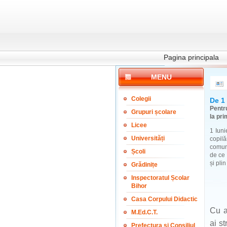
Pagina principala
MENU
Colegii
De 1 
Pentru
Grupuri școlare
la pri
Licee
1 Iuni
Universități
copilă
comuni
Școli
de ce 
și pli
Grădinițe
Inspectoratul Școlar
Bihor
Casa Corpului Didactic
Cu a
M.Ed.C.T.
ai s
Prefectura și Consiliul