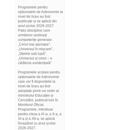
Programele pentru
opționalele de Astronomie la
nivel de liceu au fost
publicate și se aplică din
anul școlar 2026-2027.
Patru discipline care
urmăresc aceleași
competențe generale:
„Cerul mai aproape”,
„Universul în mișcare”,
„Stelele sub lupă”,
„Universul și omul – o
călătorie existențială”
Programele școlare pentru
opționalele de Astronomie
care vor fi disponibile la
nivel de liceu au fost
adoptate printr-un ordin al
ministrului Educației și
Cercetării, publicat luni în
Monitorul Oficial.
Programele, introduse
pentru clasa a IX-a, a X-a, a
XI-a și a XII-a, se aplică
începând cu anul școlar
2026-2027.