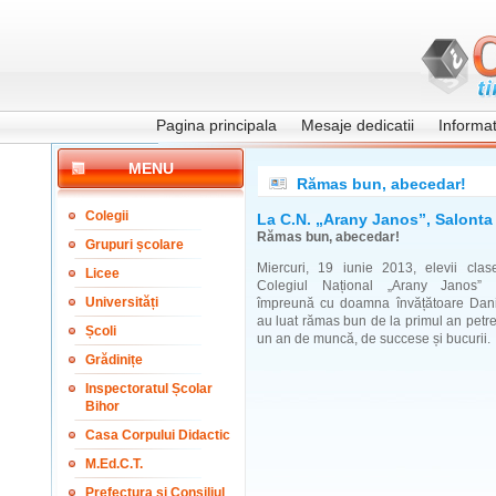
Pagina principala
Mesaje dedicatii
Informati
MENU
Rămas bun, abecedar!
Colegii
La C.N. „Arany Janos”, Salonta
Rămas bun, abecedar!
Grupuri școlare
Miercuri, 19 iunie 2013, elevii cla
Licee
Colegiul Național „Arany Janos” 
Universități
împreună cu doamna învățătoare Dani
au luat rămas bun de la primul an petr
Școli
un an de muncă, de succese și bucurii.
Grădinițe
Inspectoratul Școlar
Bihor
Casa Corpului Didactic
M.Ed.C.T.
Prefectura și Consiliul