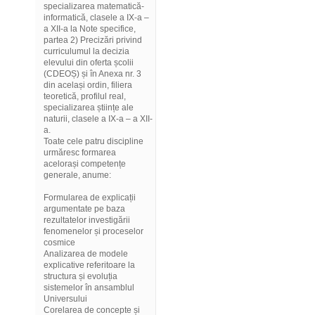
specializarea matematică-
informatică, clasele a IX-a –
a XII-a la Note specifice,
partea 2) Precizări privind
curriculumul la decizia
elevului din oferta școlii
(CDEOȘ) și în Anexa nr. 3
din același ordin, filiera
teoretică, profilul real,
specializarea științe ale
naturii, clasele a IX-a – a XII-
a.
Toate cele patru discipline
urmăresc formarea
acelorași competențe
generale, anume:
Formularea de explicații
argumentate pe baza
rezultatelor investigării
fenomenelor și proceselor
cosmice
Analizarea de modele
explicative referitoare la
structura și evoluția
sistemelor în ansamblul
Universului
Corelarea de concepte și