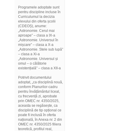
Programele adoptate sunt
pentru discipline incluse în
Curriculumul la decizia
elevului din oferta școlii
(CDEOȘ), anume:
„Astronomie. Cerul mai
aproape” – clasa a IX-a
„Astronomie. Universul în
mișcare” – clasa a X-a
„Astronomie. Stele sub lupă”
– clasa a Xi-a
„Astronomie. Universul și
omul – o călătorie
existențială” – clasa a XII-a
Potrivit documentului
adoptat, „ca disciplină nouă,
conform Planurilor-cadru
pentru învățământul liceal,
cu frecvență zi, aprobate
prin OMEC nr. 4350/2025,
aceasta se regăsește, ca
disciplină de tip opțional ce
poate fi inclusă în oferta
națională, în Anexa nr. 2 din
OMEC nr. 4350/2025 filiera
teoretică, profilul real,