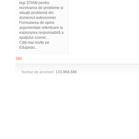
legi ȘTIAM pentru
rezolvarea de probleme și
situații-problemă din
domeniul astronomiei.
Formularea de opinii
argumentate referitoare la
explorarea responsabilă a
spațiului cosmic...
Citiți mai multe pe
Edupedu...
Stiri
Numar de accesari:
133.968.580