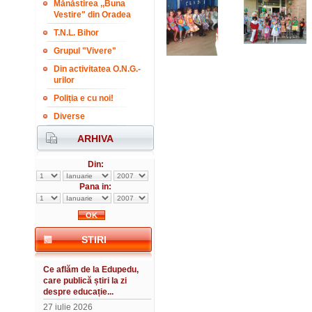
Mănăstirea ,,Buna
Vestire" din Oradea
T.N.L. Bihor
Grupul "Vivere"
Din activitatea O.N.G.-
urilor
Poliția e cu noi!
Diverse
ARHIVA
Din:
Pana in:
STIRI
Ce aflăm de la Edupedu,
care publică știri la zi
despre educație...
27 iulie 2026