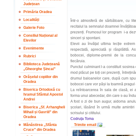
Județean
Primăria Oradea
Localități
Într-o atmosferă de sărbătoare, cu lite
recitalul la semnalul doamnei învățătoa
Galerie Foto
prezenți.
Frumosul lor program i-a dezvă
Consiliul Național al
sinceri și spontani.
Elevilor
Elevii au învățat ultima lecție ext
Evenimente
respectată, apreciată și răsplătită. A
bobocei, diplome-premii de la concurs
Rubrici
fiecăruia.
Biblioteca Județeană
Punctul culminant l-a constituit sosirea
„Gheorghe Șincai”
mod plăcut pe toți cei prezenți, întrețin
Orășelul copiilor din
drumul baloanelor care, după cum spune
Oradea
bobocei care vor păși la toamnă pragul c
Biserica Ortodoxă cu
La reîntoarcerea în sala de clasă, ei a
hramul Sfântul Apostol
forma unui abecedar, din care s-au îndulci
Andrei
A fost o zi de bun augur, aidoma anului
Biserica ,,Sf. Arhangheli
școlari, lăsând în urmă multe amintir
Mihail și Gavriil” din
scrisului și cititului.
Oradea
Codruța Toma
Mănăstirea ,,Sfânta
Trimite email
Cruce” din Oradea