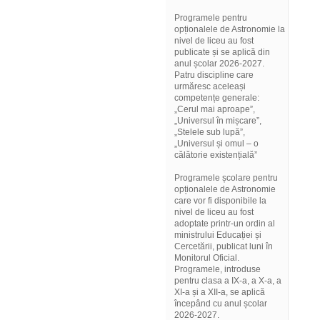
Programele pentru
opționalele de Astronomie la
nivel de liceu au fost
publicate și se aplică din
anul școlar 2026-2027.
Patru discipline care
urmăresc aceleași
competențe generale:
„Cerul mai aproape”,
„Universul în mișcare”,
„Stelele sub lupă”,
„Universul și omul – o
călătorie existențială”
Programele școlare pentru
opționalele de Astronomie
care vor fi disponibile la
nivel de liceu au fost
adoptate printr-un ordin al
ministrului Educației și
Cercetării, publicat luni în
Monitorul Oficial.
Programele, introduse
pentru clasa a IX-a, a X-a, a
XI-a și a XII-a, se aplică
începând cu anul școlar
2026-2027.