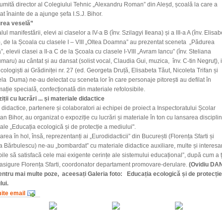
numită director al Colegiului Tehnic „Alexandru Roman” din Aleșd, școală la care a
at înainte de a ajunge șefa I.S.J. Bihor.
rea veselă”
lul manifestării, elevi ai claselor a IV-a B (înv. Szilagyi Ileana) și a III-a A (înv. Elisa
, de la Școala cu clasele I – VIII „Oltea Doamna” au prezentat sceneta „Pădurea
”, elevii clasei a II-a C de la Școala cu clasele I-VIII „Avram Iancu” (înv. Steliana
maru) au cântat și au dansat (solist vocal, Claudia Gui, muzica, înv. C-tin Negruț), 
ecologiști ai Grădiniței nr. 27 (ed. Georgeta Druță, Elisabeta Tăut, Nicoleta Trifan și
la Duma) ne-au delectat cu sceneta lor în care personaje pitorești au defilat în
ație specială, confecționată din materiale refolosibile.
ții cu lucrări ... și materiale didactice
didactice, partenere și colaboratori ai echipei de proiect a Inspectoratului Școlar
an Bihor, au organizat o expoziție cu lucrări și materiale în ton cu lansarea disciplin
ale „Educația ecologică și de protecție a mediului".
rarea în hol, însă, reprezentanți ai „Eurodidacticii” din București (Florența Sfarti și
 Bărbulescu) ne-au „bombardat” cu materiale didactice auxiliare, multe și interesa
ile să satisfacă cele mai exigente cerințe ale sistemului educațional”, după cum a ț
asigure Florența Sfarti, coordonator departament promovare-derulare.
(Ovidiu DA
entru mai multe poze, aceesați Galeria foto: Educația ecologică și de protecție
ui.
mite email