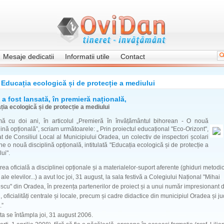
Mesaje dedicatii
Informatii utile
Contact
Educația ecologică și de protecție a mediului
 a fost lansată, în premieră națională,
ia ecologică și de protecție a mediului
mă cu doi ani, în articolul „Premieră în învățământul bihorean - O nouă
lină opțională”, scriam următoarele: „ Prin proiectul educațional "Eco-Orizont",
at de Consiliul Local al Municipiului Oradea, un colectiv de inspectori școlari
e o nouă disciplină opțională, intitulată "Educația ecologică și de protecție a
ui".
ea oficială a disciplinei opționale și a materialelor-suport aferente (ghiduri metodic
 ale elevilor...) a avut loc joi, 31 august, la sala festivă a Colegiului Național "Mihai
cu" din Oradea, în prezența partenerilor de proiect și a unui număr impresionant 
ți, oficialități centrale și locale, precum și cadre didactice din municipiul Oradea și ju
.”
a se întâmpla joi, 31 august 2006.