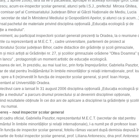
marți, 1 aprilie 2008), fără să fie o păcăleală, aproape în aceeași formație (prof. Lilia
scu, acum ex-inspector școlar general, atunci șefa I.S.J., prefectul Mircea Ghitea,
 comisar-șef al Comisariatului Județean Bihor al Gărzii Naționale de Mediu, Lucia
 secretar de stat în Ministerul Mediului și Gospodăririi Apelor, și atunci ca și acum...
ansat pachetul de materiale privind disciplina opțională „Educația ecologică și de
ție a mediului".
niment, au participat inspectorii școlari generali prezenți la Oradea, la o reuniune 
ile cu reprezentanți ai M.E.C.T. , cadre universitare, partenerii de proiect ai
toratului Școlar județean Bihor, cadre didactice din grădinițe și școli gimnaziale,
 și micii artiști ai Grădiniței nr. 27, și școlilor gimnaziale orădene ”Oltea Doamna” ș
 Iancu” , protagoniștii un moment artistic de educație ecologică.
sarea de ieri, în prezidiu, au mai luat loc, prin forța împrejurărilor, Gabriella Pasztor,
ar de stat pentru învățământul în limbile minorităților și relații internaționale, prof. I
 spre a fi (re)investit în funcția de inspector școlar general, și prof. Ioan Horga,
entant al Universității Oradea.
colectivul care a lansat în 31 august 2006 disciplina opțională „Educația ecologică și
ție a mediului" a parcurs drumul proiectului și al devenirii disciplinei opționale,
iind rezultatele obținute în cei doi ani de aplicare a disciplinei la grădinițele și școli
și nu numai.
Șereș – noul inspector școlar general
st cadru oficial, Gabriella Pasztor, reprezentantul M.E.C.T. (secretar de stat pentru
mântul în limbile minorităților și relații internaționale), l-a numit pe dl profesor Ioan
în funcția de inspector școlar general, fotoliu rămas vacant după demisia depusă î
artie de fostul inspector școlar general, prof. Liliana Antonescu, dna prof. Antones