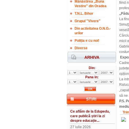
Mănăstirea ,,Buna
fiind 
Vestire" din Oradea
profes
T.N.L. Bihor
„Pădu
La fina
Grupul "Vivere"
Simuț)
Din activitatea O.N.G.-
veselă
urilor
Cârciu
Poliția e cu noi!
micii 
Gabrie
Diverse
costum
ARHIVA
Expozi
Cadre 
Din:
județe
opțion
Pana in:
La int
Raluca
„capab
să ne 
STIRI
P.S. P
mediul
Ce aflăm de la Edupedu,
Tri
care publică știri la zi
despre educație...
27 iulie 2026