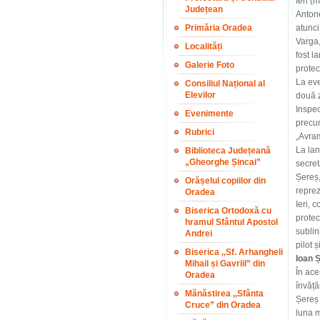
Ieri (
Județean
Antone
Primăria Oradea
atunci
Varga,
Localități
fost l
Galerie Foto
protec
La eve
Consiliul Național al
Elevilor
două z
Inspec
Evenimente
precum
Rubrici
„Avram
La lan
Biblioteca Județeană
„Gheorghe Șincai”
secret
Șereș,
Orășelul copiilor din
reprez
Oradea
Ieri, 
Biserica Ortodoxă cu
protec
hramul Sfântul Apostol
sublin
Andrei
pilot 
Biserica ,,Sf. Arhangheli
Ioan 
Mihail și Gavriil” din
În ace
Oradea
învăță
Mănăstirea ,,Sfânta
Șereș 
Cruce” din Oradea
luna m