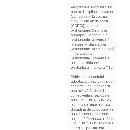
Programele adoptate sunt
pentru discipline incluse în
Curriculumul la decizia
elevului din oferta școlii
(CDEOȘ), anume:
„Astronomie. Cerul mai
aproape” – clasa a IX-a
„Astronomie. Universul în
mișcare” – clasa a X-a
„Astronomie. Stele sub lupă”
– clasa a Xi-a
„Astronomie. Universul și
omul – o călătorie
existențială” – clasa a XII-a
Potrivit documentului
adoptat, „ca disciplină nouă,
conform Planurilor-cadru
pentru învățământul liceal,
cu frecvență zi, aprobate
prin OMEC nr. 4350/2025,
aceasta se regăsește, ca
disciplină de tip opțional ce
poate fi inclusă în oferta
națională, în Anexa nr. 2 din
OMEC nr. 4350/2025 filiera
teoretică, profilul real,