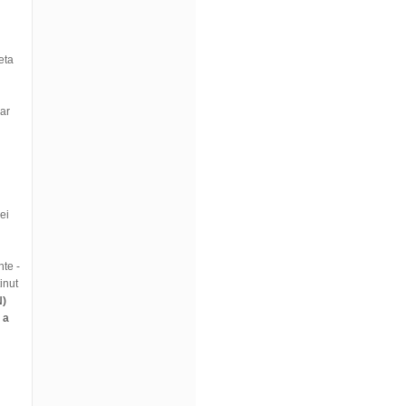
beta
iar
ei
nte -
inut
N)
 a