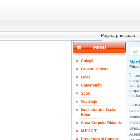
Pagina principala
MENU
Colegii
Marți
Educaț
Grupuri școlare
În ur
Licee
discip
Universități
finanț
propun
Școli
mediul
Grădinițe
Lansar
Inspectoratul Școlar
caiete
Bihor
Emines
invita
Casa Corpului Didactic
Bihor..
M.Ed.C.T.
Aceast
Prefectura și Consiliul