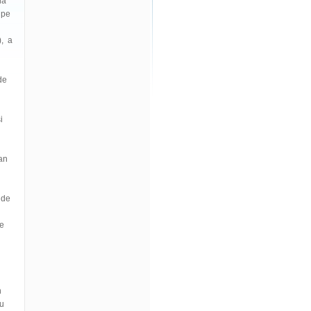
na
 pe
), a
de
i
oan
 de
le
n
cu