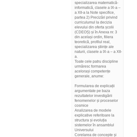
specializarea matematică-
informatică, clasele a IX-a –
a XII-a la Note specifice,
partea 2) Precizări privind
curriculumul la decizia
elevului din oferta școlii
(CDEOȘ) și în Anexa nr. 3
din același ordin, filiera
teoretică, profilul real,
specializarea științe ale
naturii, clasele a IX-a – a XII-
a.
Toate cele patru discipline
urmăresc formarea
acelorași competențe
generale, anume:
Formularea de explicații
argumentate pe baza
rezultatelor investigării
fenomenelor și proceselor
cosmice
Analizarea de modele
explicative referitoare la
structura și evoluția
sistemelor în ansamblul
Universului
Corelarea de concepte și