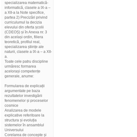
specializarea matematică-
informatică, clasele a IX-a –
a XII-a la Note specifice,
partea 2) Precizări privind
curriculumul la decizia
elevului din oferta școlii
(CDEOȘ) și în Anexa nr. 3
din același ordin, filiera
teoretică, profilul real,
specializarea științe ale
naturii, clasele a IX-a – a XII-
a.
Toate cele patru discipline
urmăresc formarea
acelorași competențe
generale, anume:
Formularea de explicații
argumentate pe baza
rezultatelor investigării
fenomenelor și proceselor
cosmice
Analizarea de modele
explicative referitoare la
structura și evoluția
sistemelor în ansamblul
Universului
Corelarea de concepte și