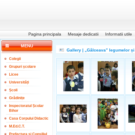
Pagina principala
Mesaje dedicatii
Informatii utile
MENU
Gallery | „Gâlceava” legumelor și 
Colegii
Grupuri școlare
Licee
Universități
Școli
Grădinițe
Inspectoratul Școlar
Bihor
Casa Corpului Didactic
M.Ed.C.T.
Prefectura și Consiliul