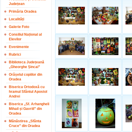
Județean
Primăria Oradea
Localități
Galerie Foto
Consiliul Național al
Elevilor
Evenimente
Rubrici
Biblioteca Județeană
„Gheorghe Șincai”
Orășelul copiilor din
Oradea
Biserica Ortodoxă cu
hramul Sfântul Apostol
Andrei
Biserica ,,Sf. Arhangheli
Mihail și Gavriil” din
Oradea
Mănăstirea ,,Sfânta
Cruce” din Oradea