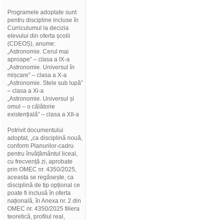
Programele adoptate sunt
pentru discipline incluse în
Curriculumul la decizia
elevului din oferta școlii
(CDEOȘ), anume:
„Astronomie. Cerul mai
aproape” – clasa a IX-a
„Astronomie. Universul în
mișcare” – clasa a X-a
„Astronomie. Stele sub lupă”
– clasa a Xi-a
„Astronomie. Universul și
omul – o călătorie
existențială” – clasa a XII-a
Potrivit documentului
adoptat, „ca disciplină nouă,
conform Planurilor-cadru
pentru învățământul liceal,
cu frecvență zi, aprobate
prin OMEC nr. 4350/2025,
aceasta se regăsește, ca
disciplină de tip opțional ce
poate fi inclusă în oferta
națională, în Anexa nr. 2 din
OMEC nr. 4350/2025 filiera
teoretică, profilul real,