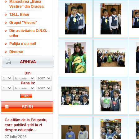
Mănăstirea ,,Buna
Vestire" din Oradea
T.N.L. Bihor
Grupul "Vivere"
Din activitatea O.N.G.-
urilor
Poliția e cu noi!
Diverse
ARHIVA
Din:
Pana in:
STIRI
Ce aflăm de la Edupedu,
care publică știri la zi
despre educație...
27 iulie 2026