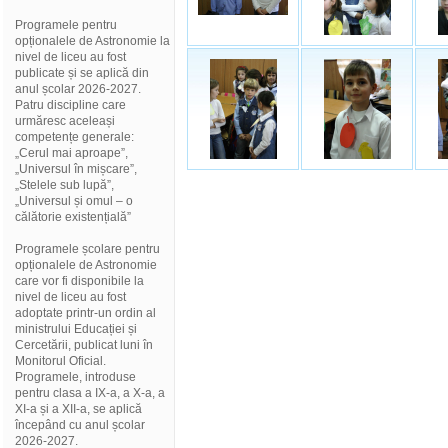
Programele pentru
opționalele de Astronomie la
nivel de liceu au fost
publicate și se aplică din
anul școlar 2026-2027.
Patru discipline care
urmăresc aceleași
competențe generale:
„Cerul mai aproape”,
„Universul în mișcare”,
„Stelele sub lupă”,
„Universul și omul – o
călătorie existențială”
Programele școlare pentru
opționalele de Astronomie
care vor fi disponibile la
nivel de liceu au fost
adoptate printr-un ordin al
ministrului Educației și
Cercetării, publicat luni în
Monitorul Oficial.
Programele, introduse
pentru clasa a IX-a, a X-a, a
XI-a și a XII-a, se aplică
începând cu anul școlar
2026-2027.