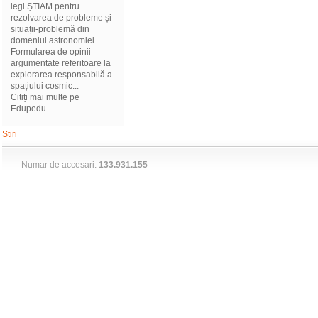
legi ȘTIAM pentru
rezolvarea de probleme și
situații-problemă din
domeniul astronomiei.
Formularea de opinii
argumentate referitoare la
explorarea responsabilă a
spațiului cosmic...
Citiți mai multe pe
Edupedu...
Stiri
Numar de accesari:
133.931.155