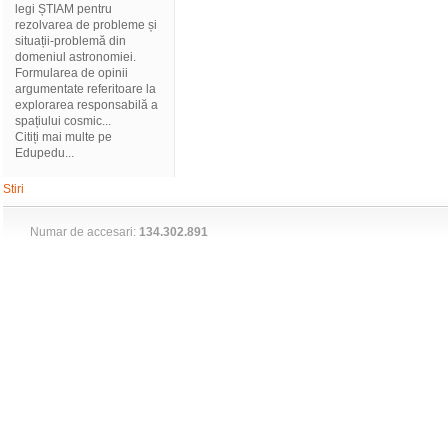
legi ȘTIAM pentru
rezolvarea de probleme și
situații-problemă din
domeniul astronomiei.
Formularea de opinii
argumentate referitoare la
explorarea responsabilă a
spațiului cosmic...
Citiți mai multe pe
Edupedu...
Stiri
Numar de accesari:
134.302.891