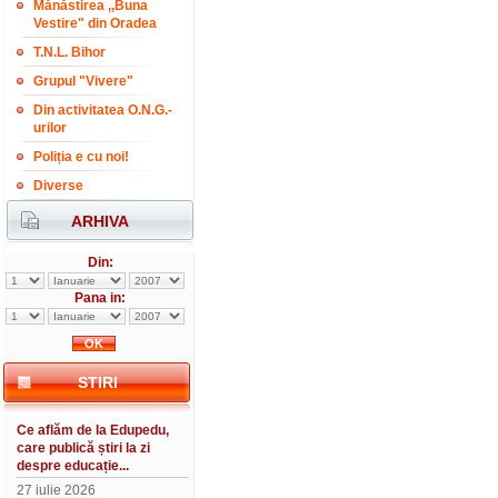
Mănăstirea ,,Buna
Vestire" din Oradea
T.N.L. Bihor
Grupul "Vivere"
Din activitatea O.N.G.-
urilor
Poliția e cu noi!
Diverse
ARHIVA
Din:
Pana in:
STIRI
Ce aflăm de la Edupedu,
care publică știri la zi
despre educație...
27 iulie 2026