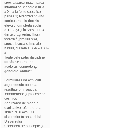
specializarea matematică-
informatică, clasele a IX-a –
a XII-a la Note specifice,
partea 2) Precizări privind
curriculumul la decizia
elevului din oferta școlii
(CDEOȘ) și în Anexa nr. 3
din același ordin, filiera
teoretică, profilul real,
specializarea științe ale
naturii, clasele a IX-a – a XII-
a.
Toate cele patru discipline
urmăresc formarea
acelorași competențe
generale, anume:
Formularea de explicații
argumentate pe baza
rezultatelor investigării
fenomenelor și proceselor
cosmice
Analizarea de modele
explicative referitoare la
structura și evoluția
sistemelor în ansamblul
Universului
Corelarea de concepte și