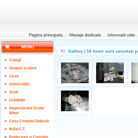
Pagina principala
Mesaje dedicatii
Informatii utile
MENU
Gallery | 16 tineri sunt cercetați
Colegii
Grupuri școlare
Licee
Universități
Școli
Grădinițe
Inspectoratul Școlar
Bihor
Casa Corpului Didactic
M.Ed.C.T.
Prefectura și Consiliul