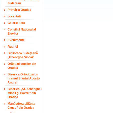
Județean
Primăria Oradea
Localități
Galerie Foto
Consiliul Național al
Elevilor
Evenimente
Rubrici
Biblioteca Județeană
„Gheorghe Șincai”
Orășelul copiilor din
Oradea
Biserica Ortodoxă cu
hramul Sfântul Apostol
Andrei
Biserica ,,Sf. Arhangheli
Mihail și Gavriil” din
Oradea
Mănăstirea ,,Sfânta
Cruce” din Oradea