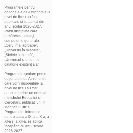
Programele pentru
opționalele de Astronomie la
nivel de liceu au fost
publicate și se aplică din
anul școlar 2026-2027.
Patru discipline care
urmăresc aceleași
competențe generale:
„Cerul mai aproape”,
„Universul în mișcare”,
„Stelele sub lupă”,
„Universul și omul – o
călătorie existențială”
Programele școlare pentru
opționalele de Astronomie
care vor fi disponibile la
nivel de liceu au fost
adoptate printr-un ordin al
ministrului Educației și
Cercetării, publicat luni în
Monitorul Oficial.
Programele, introduse
pentru clasa a IX-a, a X-a, a
XI-a și a XII-a, se aplică
începând cu anul școlar
2026-2027.