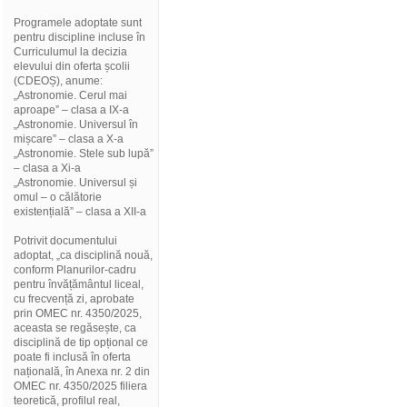
Programele adoptate sunt
pentru discipline incluse în
Curriculumul la decizia
elevului din oferta școlii
(CDEOȘ), anume:
„Astronomie. Cerul mai
aproape” – clasa a IX-a
„Astronomie. Universul în
mișcare” – clasa a X-a
„Astronomie. Stele sub lupă”
– clasa a Xi-a
„Astronomie. Universul și
omul – o călătorie
existențială” – clasa a XII-a
Potrivit documentului
adoptat, „ca disciplină nouă,
conform Planurilor-cadru
pentru învățământul liceal,
cu frecvență zi, aprobate
prin OMEC nr. 4350/2025,
aceasta se regăsește, ca
disciplină de tip opțional ce
poate fi inclusă în oferta
națională, în Anexa nr. 2 din
OMEC nr. 4350/2025 filiera
teoretică, profilul real,