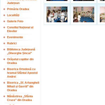
Județean
Primăria Oradea
Localități
Galerie Foto
Consiliul Național al
Elevilor
Evenimente
Rubrici
Biblioteca Județeană
„Gheorghe Șincai”
Orășelul copiilor din
Oradea
Biserica Ortodoxă cu
hramul Sfântul Apostol
Andrei
Biserica ,,Sf. Arhangheli
Mihail și Gavriil” din
Oradea
Mănăstirea ,,Sfânta
Cruce” din Oradea