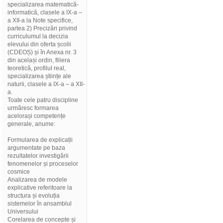
specializarea matematică-
informatică, clasele a IX-a –
a XII-a la Note specifice,
partea 2) Precizări privind
curriculumul la decizia
elevului din oferta școlii
(CDEOȘ) și în Anexa nr. 3
din același ordin, filiera
teoretică, profilul real,
specializarea științe ale
naturii, clasele a IX-a – a XII-
a.
Toate cele patru discipline
urmăresc formarea
acelorași competențe
generale, anume:
Formularea de explicații
argumentate pe baza
rezultatelor investigării
fenomenelor și proceselor
cosmice
Analizarea de modele
explicative referitoare la
structura și evoluția
sistemelor în ansamblul
Universului
Corelarea de concepte și