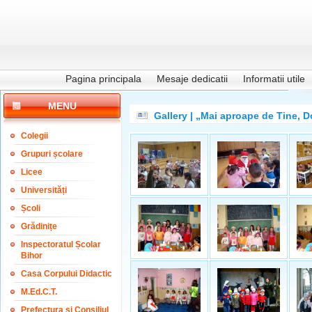
Pagina principala
Mesaje dedicatii
Informatii utile
MENU
Gallery | „Mai aproape de Tine, 
Colegii
Grupuri școlare
Licee
Universități
Școli
Grădinițe
Inspectoratul Școlar
Bihor
Casa Corpului Didactic
M.Ed.C.T.
Prefectura și Consiliul