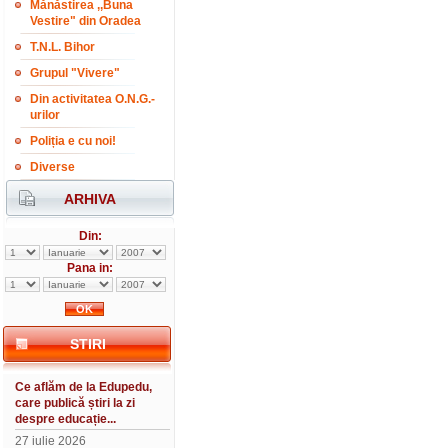
Mănăstirea ,,Buna
Vestire" din Oradea
T.N.L. Bihor
Grupul "Vivere"
Din activitatea O.N.G.-
urilor
Poliția e cu noi!
Diverse
ARHIVA
Din:
Pana in:
STIRI
Ce aflăm de la Edupedu,
care publică știri la zi
despre educație...
27 iulie 2026