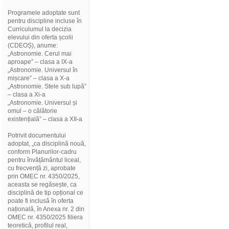
Programele adoptate sunt
pentru discipline incluse în
Curriculumul la decizia
elevului din oferta școlii
(CDEOȘ), anume:
„Astronomie. Cerul mai
aproape” – clasa a IX-a
„Astronomie. Universul în
mișcare” – clasa a X-a
„Astronomie. Stele sub lupă”
– clasa a Xi-a
„Astronomie. Universul și
omul – o călătorie
existențială” – clasa a XII-a
Potrivit documentului
adoptat, „ca disciplină nouă,
conform Planurilor-cadru
pentru învățământul liceal,
cu frecvență zi, aprobate
prin OMEC nr. 4350/2025,
aceasta se regăsește, ca
disciplină de tip opțional ce
poate fi inclusă în oferta
națională, în Anexa nr. 2 din
OMEC nr. 4350/2025 filiera
teoretică, profilul real,