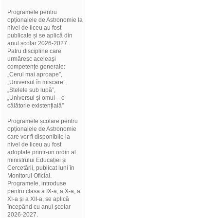
Programele pentru
opționalele de Astronomie la
nivel de liceu au fost
publicate și se aplică din
anul școlar 2026-2027.
Patru discipline care
urmăresc aceleași
competențe generale:
„Cerul mai aproape”,
„Universul în mișcare”,
„Stelele sub lupă”,
„Universul și omul – o
călătorie existențială”
Programele școlare pentru
opționalele de Astronomie
care vor fi disponibile la
nivel de liceu au fost
adoptate printr-un ordin al
ministrului Educației și
Cercetării, publicat luni în
Monitorul Oficial.
Programele, introduse
pentru clasa a IX-a, a X-a, a
XI-a și a XII-a, se aplică
începând cu anul școlar
2026-2027.