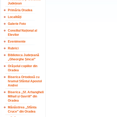
Județean
Primăria Oradea
Localități
Galerie Foto
Consiliul Național al
Elevilor
Evenimente
Rubrici
Biblioteca Județeană
„Gheorghe Șincai”
Orășelul copiilor din
Oradea
Biserica Ortodoxă cu
hramul Sfântul Apostol
Andrei
Biserica ,,Sf. Arhangheli
Mihail și Gavriil” din
Oradea
Mănăstirea ,,Sfânta
Cruce” din Oradea