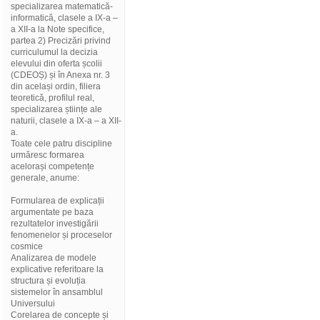
specializarea matematică-
informatică, clasele a IX-a –
a XII-a la Note specifice,
partea 2) Precizări privind
curriculumul la decizia
elevului din oferta școlii
(CDEOȘ) și în Anexa nr. 3
din același ordin, filiera
teoretică, profilul real,
specializarea științe ale
naturii, clasele a IX-a – a XII-
a.
Toate cele patru discipline
urmăresc formarea
acelorași competențe
generale, anume:
Formularea de explicații
argumentate pe baza
rezultatelor investigării
fenomenelor și proceselor
cosmice
Analizarea de modele
explicative referitoare la
structura și evoluția
sistemelor în ansamblul
Universului
Corelarea de concepte și