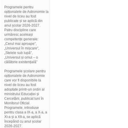
Programele pentru
opționalele de Astronomie la
nivel de liceu au fost
publicate și se aplică din
anul școlar 2026-2027.
Patru discipline care
urmăresc aceleași
competențe generale:
„Cerul mai aproape”,
„Universul în mișcare”,
„Stelele sub lupă”,
„Universul și omul – o
călătorie existențială”
Programele școlare pentru
opționalele de Astronomie
care vor fi disponibile la
nivel de liceu au fost
adoptate printr-un ordin al
ministrului Educației și
Cercetării, publicat luni în
Monitorul Oficial.
Programele, introduse
pentru clasa a IX-a, a X-a, a
XI-a și a XII-a, se aplică
începând cu anul școlar
2026-2027.