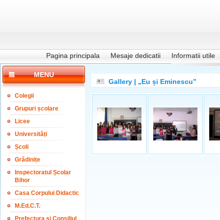
Pagina principala
Mesaje dedicatii
Informatii utile
MENU
Gallery | „Eu și Eminescu”
Colegii
Grupuri școlare
Licee
Universități
Școli
Grădinițe
Inspectoratul Școlar
Bihor
Casa Corpului Didactic
M.Ed.C.T.
Prefectura și Consiliul