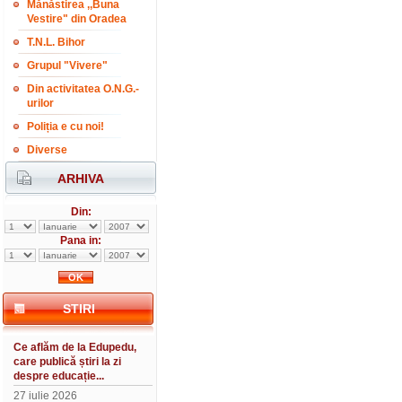
Mănăstirea ,,Buna
Vestire" din Oradea
T.N.L. Bihor
Grupul "Vivere"
Din activitatea O.N.G.-
urilor
Poliția e cu noi!
Diverse
ARHIVA
Din:
Pana in:
STIRI
Ce aflăm de la Edupedu,
care publică știri la zi
despre educație...
27 iulie 2026