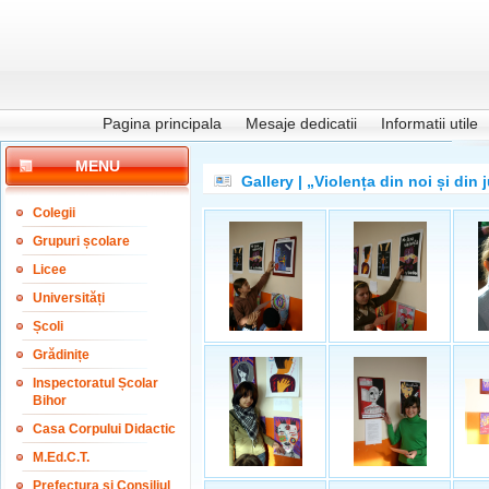
Pagina principala
Mesaje dedicatii
Informatii utile
MENU
Gallery | „Violența din noi și din 
Colegii
Grupuri școlare
Licee
Universități
Școli
Grădinițe
Inspectoratul Școlar
Bihor
Casa Corpului Didactic
M.Ed.C.T.
Prefectura și Consiliul