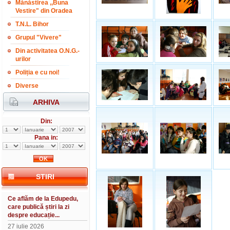
Mănăstirea ,,Buna
Vestire" din Oradea
T.N.L. Bihor
Grupul "Vivere"
Din activitatea O.N.G.-
urilor
Poliția e cu noi!
Diverse
ARHIVA
Din:
Pana in:
STIRI
Ce aflăm de la Edupedu,
care publică știri la zi
despre educație...
27 iulie 2026