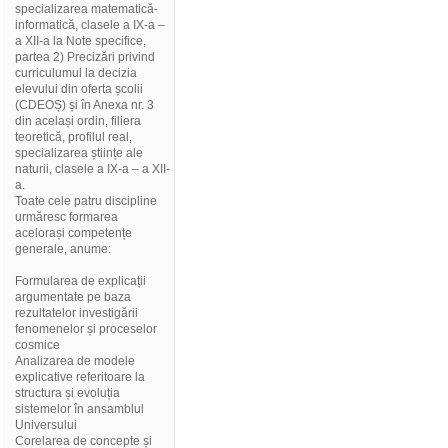
specializarea matematică-
informatică, clasele a IX-a –
a XII-a la Note specifice,
partea 2) Precizări privind
curriculumul la decizia
elevului din oferta școlii
(CDEOȘ) și în Anexa nr. 3
din același ordin, filiera
teoretică, profilul real,
specializarea științe ale
naturii, clasele a IX-a – a XII-
a.
Toate cele patru discipline
urmăresc formarea
acelorași competențe
generale, anume:
Formularea de explicații
argumentate pe baza
rezultatelor investigării
fenomenelor și proceselor
cosmice
Analizarea de modele
explicative referitoare la
structura și evoluția
sistemelor în ansamblul
Universului
Corelarea de concepte și