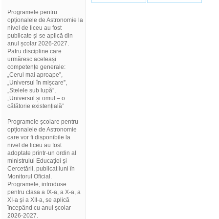
Programele pentru
opționalele de Astronomie la
nivel de liceu au fost
publicate și se aplică din
anul școlar 2026-2027.
Patru discipline care
urmăresc aceleași
competențe generale:
„Cerul mai aproape”,
„Universul în mișcare”,
„Stelele sub lupă”,
„Universul și omul – o
călătorie existențială”
Programele școlare pentru
opționalele de Astronomie
care vor fi disponibile la
nivel de liceu au fost
adoptate printr-un ordin al
ministrului Educației și
Cercetării, publicat luni în
Monitorul Oficial.
Programele, introduse
pentru clasa a IX-a, a X-a, a
XI-a și a XII-a, se aplică
începând cu anul școlar
2026-2027.