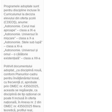
Programele adoptate sunt
pentru discipline incluse în
Curriculumul la decizia
elevului din oferta școlii
(CDEOȘ), anume:
„Astronomie. Cerul mai
aproape” – clasa a IX-a
„Astronomie. Universul în
mișcare” – clasa a X-a
„Astronomie. Stele sub lupă”
– clasa a Xi-a
„Astronomie. Universul și
omul – o călătorie
existențială” – clasa a XII-a
Potrivit documentului
adoptat, „ca disciplină nouă,
conform Planurilor-cadru
pentru învățământul liceal,
cu frecvență zi, aprobate
prin OMEC nr. 4350/2025,
aceasta se regăsește, ca
disciplină de tip opțional ce
poate fi inclusă în oferta
națională, în Anexa nr. 2 din
OMEC nr. 4350/2025 filiera
teoretică, profilul real,