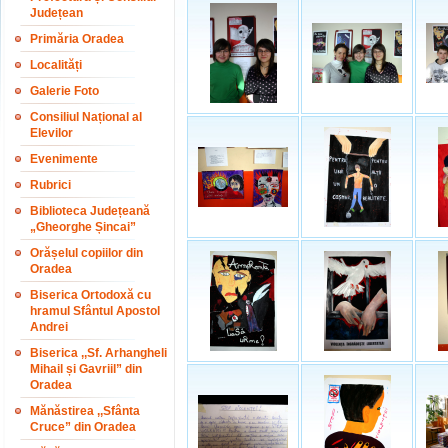
Județean
Primăria Oradea
Localități
Galerie Foto
Consiliul Național al
Elevilor
Evenimente
Rubrici
Biblioteca Județeană
„Gheorghe Șincai”
Orășelul copiilor din
Oradea
Biserica Ortodoxă cu
hramul Sfântul Apostol
Andrei
Biserica ,,Sf. Arhangheli
Mihail și Gavriil” din
Oradea
Mănăstirea ,,Sfânta
Cruce” din Oradea