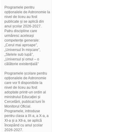
Programele pentru
opționalele de Astronomie la
nivel de liceu au fost
publicate și se aplică din
anul școlar 2026-2027.
Patru discipline care
urmăresc aceleași
competențe generale:
„Cerul mai aproape”,
„Universul în mișcare”,
„Stelele sub lupă”,
„Universul și omul – o
călătorie existențială”
Programele școlare pentru
opționalele de Astronomie
care vor fi disponibile la
nivel de liceu au fost
adoptate printr-un ordin al
ministrului Educației și
Cercetării, publicat luni în
Monitorul Oficial.
Programele, introduse
pentru clasa a IX-a, a X-a, a
XI-a și a XII-a, se aplică
începând cu anul școlar
2026-2027.