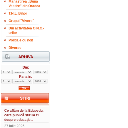
Mănăstirea ,,Buna
Vestire" din Oradea
T.N.L. Bihor
Grupul "Vivere"
Din activitatea O.N.G.-
urilor
Poliția e cu noi!
Diverse
ARHIVA
Din:
Pana in:
STIRI
Ce aflăm de la Edupedu,
care publică știri la zi
despre educație...
27 iulie 2026