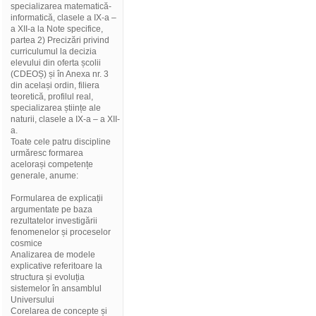
specializarea matematică-
informatică, clasele a IX-a –
a XII-a la Note specifice,
partea 2) Precizări privind
curriculumul la decizia
elevului din oferta școlii
(CDEOȘ) și în Anexa nr. 3
din același ordin, filiera
teoretică, profilul real,
specializarea științe ale
naturii, clasele a IX-a – a XII-
a.
Toate cele patru discipline
urmăresc formarea
acelorași competențe
generale, anume:
Formularea de explicații
argumentate pe baza
rezultatelor investigării
fenomenelor și proceselor
cosmice
Analizarea de modele
explicative referitoare la
structura și evoluția
sistemelor în ansamblul
Universului
Corelarea de concepte și