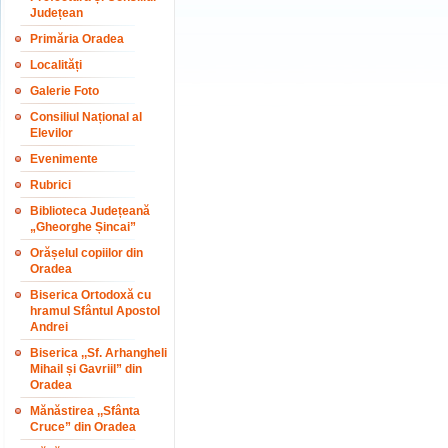
Județean
Primăria Oradea
Localități
Galerie Foto
Consiliul Național al
Elevilor
Evenimente
Rubrici
Biblioteca Județeană
„Gheorghe Șincai”
Orășelul copiilor din
Oradea
Biserica Ortodoxă cu
hramul Sfântul Apostol
Andrei
Biserica ,,Sf. Arhangheli
Mihail și Gavriil” din
Oradea
Mănăstirea ,,Sfânta
Cruce” din Oradea