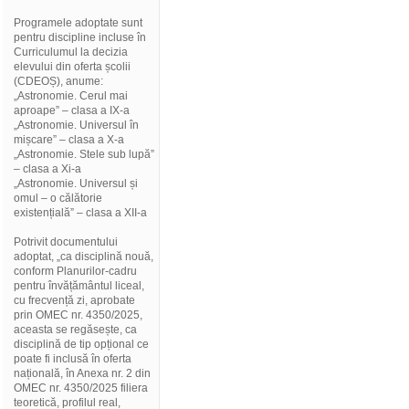
Programele adoptate sunt
pentru discipline incluse în
Curriculumul la decizia
elevului din oferta școlii
(CDEOȘ), anume:
„Astronomie. Cerul mai
aproape” – clasa a IX-a
„Astronomie. Universul în
mișcare” – clasa a X-a
„Astronomie. Stele sub lupă”
– clasa a Xi-a
„Astronomie. Universul și
omul – o călătorie
existențială” – clasa a XII-a
Potrivit documentului
adoptat, „ca disciplină nouă,
conform Planurilor-cadru
pentru învățământul liceal,
cu frecvență zi, aprobate
prin OMEC nr. 4350/2025,
aceasta se regăsește, ca
disciplină de tip opțional ce
poate fi inclusă în oferta
națională, în Anexa nr. 2 din
OMEC nr. 4350/2025 filiera
teoretică, profilul real,