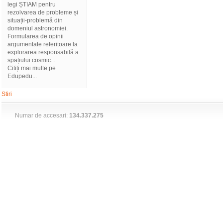
legi ȘTIAM pentru
rezolvarea de probleme și
situații-problemă din
domeniul astronomiei.
Formularea de opinii
argumentate referitoare la
explorarea responsabilă a
spațiului cosmic...
Citiți mai multe pe
Edupedu...
Stiri
Numar de accesari:
134.337.275