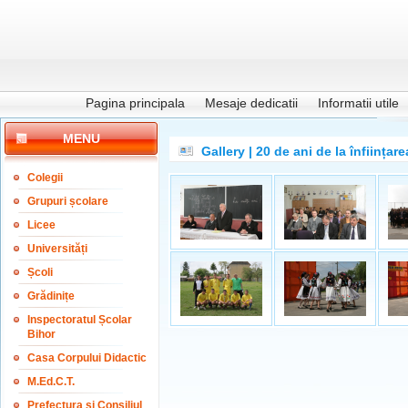
Pagina principala
Mesaje dedicatii
Informatii utile
MENU
Gallery | 20 de ani de la înființa
Colegii
Grupuri școlare
Licee
Universități
Școli
Grădinițe
Inspectoratul Școlar
Bihor
Casa Corpului Didactic
M.Ed.C.T.
Prefectura și Consiliul