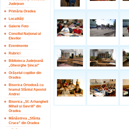
Județean
Primăria Oradea
Localități
Galerie Foto
Consiliul Național al
Elevilor
Evenimente
Rubrici
Biblioteca Județeană
„Gheorghe Șincai”
Orășelul copiilor din
Oradea
Biserica Ortodoxă cu
hramul Sfântul Apostol
Andrei
Biserica ,,Sf. Arhangheli
Mihail și Gavriil” din
Oradea
Mănăstirea ,,Sfânta
Cruce” din Oradea