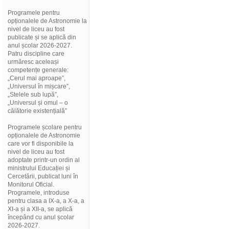
Programele pentru
opționalele de Astronomie la
nivel de liceu au fost
publicate și se aplică din
anul școlar 2026-2027.
Patru discipline care
urmăresc aceleași
competențe generale:
„Cerul mai aproape”,
„Universul în mișcare”,
„Stelele sub lupă”,
„Universul și omul – o
călătorie existențială”
Programele școlare pentru
opționalele de Astronomie
care vor fi disponibile la
nivel de liceu au fost
adoptate printr-un ordin al
ministrului Educației și
Cercetării, publicat luni în
Monitorul Oficial.
Programele, introduse
pentru clasa a IX-a, a X-a, a
XI-a și a XII-a, se aplică
începând cu anul școlar
2026-2027.