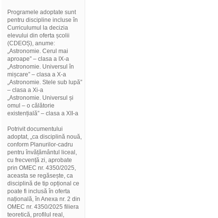
Programele adoptate sunt
pentru discipline incluse în
Curriculumul la decizia
elevului din oferta școlii
(CDEOȘ), anume:
„Astronomie. Cerul mai
aproape” – clasa a IX-a
„Astronomie. Universul în
mișcare” – clasa a X-a
„Astronomie. Stele sub lupă”
– clasa a Xi-a
„Astronomie. Universul și
omul – o călătorie
existențială” – clasa a XII-a
Potrivit documentului
adoptat, „ca disciplină nouă,
conform Planurilor-cadru
pentru învățământul liceal,
cu frecvență zi, aprobate
prin OMEC nr. 4350/2025,
aceasta se regăsește, ca
disciplină de tip opțional ce
poate fi inclusă în oferta
națională, în Anexa nr. 2 din
OMEC nr. 4350/2025 filiera
teoretică, profilul real,