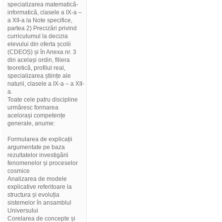
specializarea matematică-
informatică, clasele a IX-a –
a XII-a la Note specifice,
partea 2) Precizări privind
curriculumul la decizia
elevului din oferta școlii
(CDEOȘ) și în Anexa nr. 3
din același ordin, filiera
teoretică, profilul real,
specializarea științe ale
naturii, clasele a IX-a – a XII-
a.
Toate cele patru discipline
urmăresc formarea
acelorași competențe
generale, anume:
Formularea de explicații
argumentate pe baza
rezultatelor investigării
fenomenelor și proceselor
cosmice
Analizarea de modele
explicative referitoare la
structura și evoluția
sistemelor în ansamblul
Universului
Corelarea de concepte și