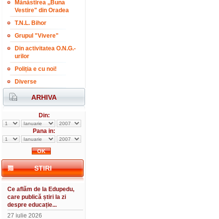
Mănăstirea ,,Buna
Vestire" din Oradea
T.N.L. Bihor
Grupul "Vivere"
Din activitatea O.N.G.-
urilor
Poliția e cu noi!
Diverse
ARHIVA
Din:
Pana in:
STIRI
Ce aflăm de la Edupedu,
care publică știri la zi
despre educație...
27 iulie 2026