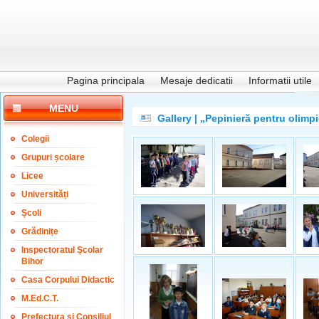
Pagina principala
Mesaje dedicatii
Informatii utile
MENU
Gallery | „Pepinieră pentru olimpi
Colegii
Grupuri școlare
Licee
Universități
Școli
Grădinițe
Inspectoratul Școlar
Bihor
Casa Corpului Didactic
M.Ed.C.T.
Prefectura și Consiliul