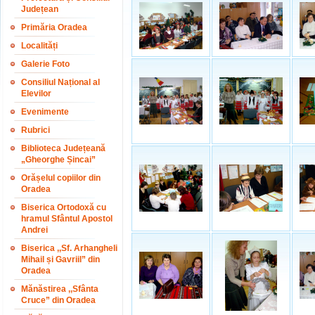
Județean
Primăria Oradea
Localități
Galerie Foto
Consiliul Național al
Elevilor
Evenimente
Rubrici
Biblioteca Județeană
„Gheorghe Șincai”
Orășelul copiilor din
Oradea
Biserica Ortodoxă cu
hramul Sfântul Apostol
Andrei
Biserica ,,Sf. Arhangheli
Mihail și Gavriil” din
Oradea
Mănăstirea ,,Sfânta
Cruce” din Oradea