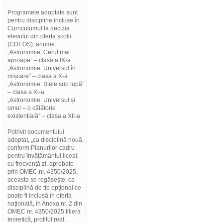
Programele adoptate sunt
pentru discipline incluse în
Curriculumul la decizia
elevului din oferta școlii
(CDEOȘ), anume:
„Astronomie. Cerul mai
aproape” – clasa a IX-a
„Astronomie. Universul în
mișcare” – clasa a X-a
„Astronomie. Stele sub lupă”
– clasa a Xi-a
„Astronomie. Universul și
omul – o călătorie
existențială” – clasa a XII-a
Potrivit documentului
adoptat, „ca disciplină nouă,
conform Planurilor-cadru
pentru învățământul liceal,
cu frecvență zi, aprobate
prin OMEC nr. 4350/2025,
aceasta se regăsește, ca
disciplină de tip opțional ce
poate fi inclusă în oferta
națională, în Anexa nr. 2 din
OMEC nr. 4350/2025 filiera
teoretică, profilul real,