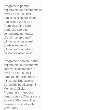
Programele pentru
opționalele de Astronomie la
nivel de liceu au fost
publicate și se aplică din
anul școlar 2026-2027.
Patru discipline care
urmăresc aceleași
competențe generale:
„Cerul mai aproape”,
„Universul în mișcare”,
„Stelele sub lupă”,
„Universul și omul – o
călătorie existențială”
Programele școlare pentru
opționalele de Astronomie
care vor fi disponibile la
nivel de liceu au fost
adoptate printr-un ordin al
ministrului Educației și
Cercetării, publicat luni în
Monitorul Oficial.
Programele, introduse
pentru clasa a IX-a, a X-a, a
XI-a și a XII-a, se aplică
începând cu anul școlar
2026-2027.