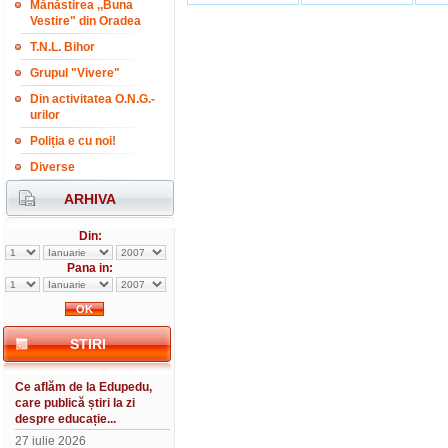
Mănăstirea ,,Buna
Vestire" din Oradea
T.N.L. Bihor
Grupul "Vivere"
Din activitatea O.N.G.-
urilor
Poliția e cu noi!
Diverse
ARHIVA
Din:
Pana in:
STIRI
Ce aflăm de la Edupedu,
care publică știri la zi
despre educație...
27 iulie 2026