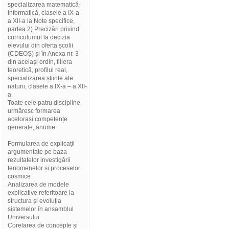
specializarea matematică-
informatică, clasele a IX-a –
a XII-a la Note specifice,
partea 2) Precizări privind
curriculumul la decizia
elevului din oferta școlii
(CDEOȘ) și în Anexa nr. 3
din același ordin, filiera
teoretică, profilul real,
specializarea științe ale
naturii, clasele a IX-a – a XII-
a.
Toate cele patru discipline
urmăresc formarea
acelorași competențe
generale, anume:
Formularea de explicații
argumentate pe baza
rezultatelor investigării
fenomenelor și proceselor
cosmice
Analizarea de modele
explicative referitoare la
structura și evoluția
sistemelor în ansamblul
Universului
Corelarea de concepte și