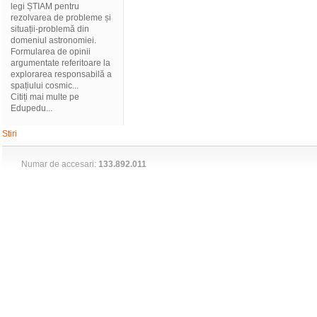
legi ȘTIAM pentru
rezolvarea de probleme și
situații-problemă din
domeniul astronomiei.
Formularea de opinii
argumentate referitoare la
explorarea responsabilă a
spațiului cosmic...
Citiți mai multe pe
Edupedu...
Stiri
Numar de accesari:
133.892.011