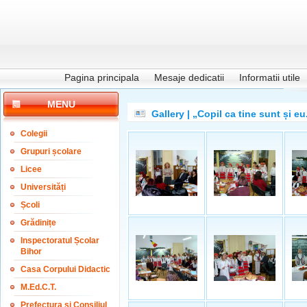
Pagina principala
Mesaje dedicatii
Informatii utile
MENU
Gallery | „Copil ca tine sunt și eu.
Colegii
Grupuri școlare
Licee
Universități
Școli
Grădinițe
Inspectoratul Școlar
Bihor
Casa Corpului Didactic
M.Ed.C.T.
Prefectura și Consiliul