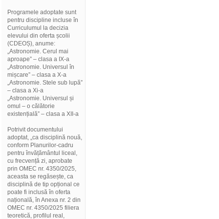
Programele adoptate sunt
pentru discipline incluse în
Curriculumul la decizia
elevului din oferta școlii
(CDEOȘ), anume:
„Astronomie. Cerul mai
aproape” – clasa a IX-a
„Astronomie. Universul în
mișcare” – clasa a X-a
„Astronomie. Stele sub lupă”
– clasa a Xi-a
„Astronomie. Universul și
omul – o călătorie
existențială” – clasa a XII-a
Potrivit documentului
adoptat, „ca disciplină nouă,
conform Planurilor-cadru
pentru învățământul liceal,
cu frecvență zi, aprobate
prin OMEC nr. 4350/2025,
aceasta se regăsește, ca
disciplină de tip opțional ce
poate fi inclusă în oferta
națională, în Anexa nr. 2 din
OMEC nr. 4350/2025 filiera
teoretică, profilul real,