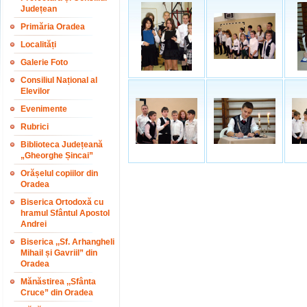
Județean
Primăria Oradea
Localități
Galerie Foto
Consiliul Național al
Elevilor
Evenimente
Rubrici
Biblioteca Județeană
„Gheorghe Șincai”
Orășelul copiilor din
Oradea
Biserica Ortodoxă cu
hramul Sfântul Apostol
Andrei
Biserica ,,Sf. Arhangheli
Mihail și Gavriil” din
Oradea
Mănăstirea ,,Sfânta
Cruce” din Oradea