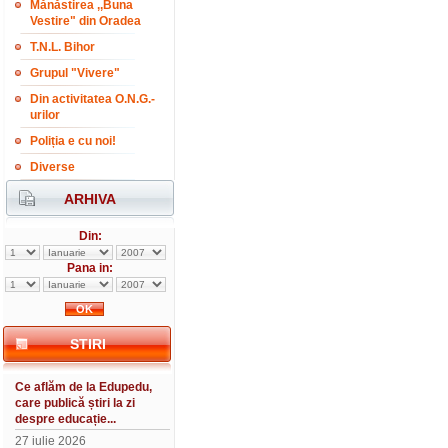
Mănăstirea ,,Buna
Vestire" din Oradea
T.N.L. Bihor
Grupul "Vivere"
Din activitatea O.N.G.-
urilor
Poliția e cu noi!
Diverse
ARHIVA
Din:
Pana in:
STIRI
Ce aflăm de la Edupedu,
care publică știri la zi
despre educație...
27 iulie 2026