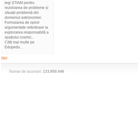
legi ȘTIAM pentru
rezolvarea de probleme și
situații-problemă din
domeniul astronomiei.
Formularea de opinii
argumentate referitoare la
explorarea responsabilă a
spațiului cosmic...
Citiți mai multe pe
Edupedu...
Stiri
Numar de accesari:
133.950.446