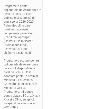
Programele pentru
opționalele de Astronomie la
nivel de liceu au fost
publicate și se aplică din
anul școlar 2026-2027.
Patru discipline care
urmăresc aceleași
competențe generale:
„Cerul mai aproape”,
„Universul în mișcare”,
„Stelele sub lupă”,
„Universul și omul – o
călătorie existențială”
Programele școlare pentru
opționalele de Astronomie
care vor fi disponibile la
nivel de liceu au fost
adoptate printr-un ordin al
ministrului Educației și
Cercetării, publicat luni în
Monitorul Oficial.
Programele, introduse
pentru clasa a IX-a, a X-a, a
XI-a și a XII-a, se aplică
începând cu anul școlar
2026-2027.