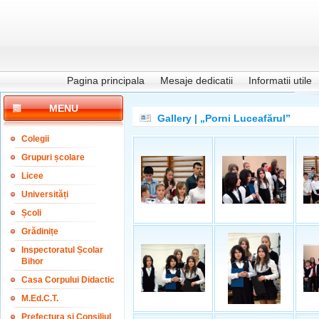
Pagina principala
Mesaje dedicatii
Informatii utile
MENU
Gallery | „Porni Luceafărul”
Colegii
Grupuri școlare
Licee
Universități
Școli
Grădinițe
Inspectoratul Școlar
Bihor
Casa Corpului Didactic
M.Ed.C.T.
Prefectura și Consiliul