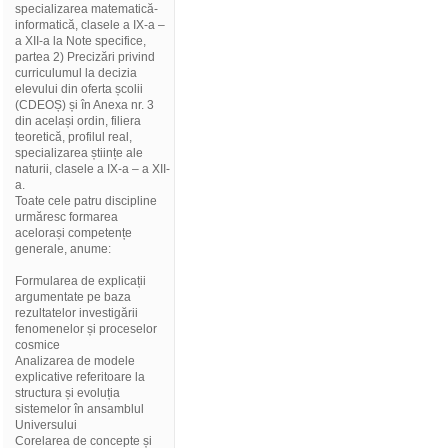
specializarea matematică-
informatică, clasele a IX-a –
a XII-a la Note specifice,
partea 2) Precizări privind
curriculumul la decizia
elevului din oferta școlii
(CDEOȘ) și în Anexa nr. 3
din același ordin, filiera
teoretică, profilul real,
specializarea științe ale
naturii, clasele a IX-a – a XII-
a.
Toate cele patru discipline
urmăresc formarea
acelorași competențe
generale, anume:
Formularea de explicații
argumentate pe baza
rezultatelor investigării
fenomenelor și proceselor
cosmice
Analizarea de modele
explicative referitoare la
structura și evoluția
sistemelor în ansamblul
Universului
Corelarea de concepte și