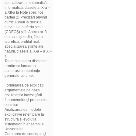
specializarea matematică-
informatică, clasele a IX-a –
a XII-a la Note specifice,
partea 2) Precizări privind
curriculumul la decizia
elevului din oferta școlii
(CDEOȘ) și în Anexa nr. 3
din același ordin, filiera
teoretică, profilul real,
specializarea științe ale
naturii, clasele a IX-a – a XII-
a.
Toate cele patru discipline
urmăresc formarea
acelorași competențe
generale, anume:
Formularea de explicații
argumentate pe baza
rezultatelor investigării
fenomenelor și proceselor
cosmice
Analizarea de modele
explicative referitoare la
structura și evoluția
sistemelor în ansamblul
Universului
Corelarea de concepte și