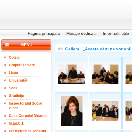
Pagina principala
Mesaje dedicatii
Informatii utile
MENU
Gallery | „Aceste cărți ne vor uni!
Colegii
Grupuri școlare
Licee
Universități
Școli
Grădinițe
Inspectoratul Școlar
Bihor
Casa Corpului Didactic
M.Ed.C.T.
Prefectura și Consiliul