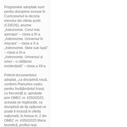
Programele adoptate sunt
pentru discipline incluse în
Curriculumul la decizia
elevului din oferta școlii
(CDEOȘ), anume:
„Astronomie. Cerul mai
aproape” – clasa a IX-a
„Astronomie. Universul în
mișcare” – clasa a X-a
„Astronomie. Stele sub lupă”
– clasa a Xi-a
„Astronomie. Universul și
omul – o călătorie
existențială” – clasa a XII-a
Potrivit documentului
adoptat, „ca disciplină nouă,
conform Planurilor-cadru
pentru învățământul liceal,
cu frecvență zi, aprobate
prin OMEC nr. 4350/2025,
aceasta se regăsește, ca
disciplină de tip opțional ce
poate fi inclusă în oferta
națională, în Anexa nr. 2 din
OMEC nr. 4350/2025 filiera
teoretică, profilul real,