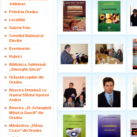
Județean
Primăria Oradea
Localități
Galerie Foto
Consiliul Național al
Elevilor
Evenimente
Rubrici
Biblioteca Județeană
„Gheorghe Șincai”
Orășelul copiilor din
Oradea
Biserica Ortodoxă cu
hramul Sfântul Apostol
Andrei
Biserica ,,Sf. Arhangheli
Mihail și Gavriil” din
Oradea
Mănăstirea ,,Sfânta
Cruce” din Oradea