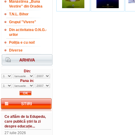
Mănăstirea ,,Buna
Vestire" din Oradea
T.N.L. Bihor
Grupul "Vivere"
Din activitatea O.N.G.-
urilor
Poliția e cu noi!
Diverse
ARHIVA
Din:
Pana in:
STIRI
Ce aflăm de la Edupedu,
care publică știri la zi
despre educație...
27 iulie 2026