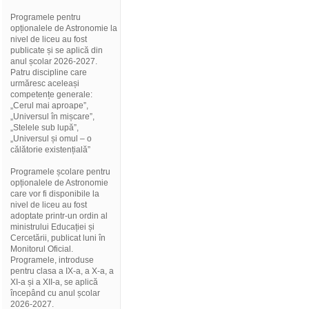
Programele pentru
opționalele de Astronomie la
nivel de liceu au fost
publicate și se aplică din
anul școlar 2026-2027.
Patru discipline care
urmăresc aceleași
competențe generale:
„Cerul mai aproape”,
„Universul în mișcare”,
„Stelele sub lupă”,
„Universul și omul – o
călătorie existențială”
Programele școlare pentru
opționalele de Astronomie
care vor fi disponibile la
nivel de liceu au fost
adoptate printr-un ordin al
ministrului Educației și
Cercetării, publicat luni în
Monitorul Oficial.
Programele, introduse
pentru clasa a IX-a, a X-a, a
XI-a și a XII-a, se aplică
începând cu anul școlar
2026-2027.