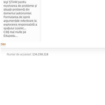
legi ȘTIAM pentru
rezolvarea de probleme și
situații-problemă din
domeniul astronomiei.
Formularea de opinii
argumentate referitoare la
explorarea responsabilă a
spațiului cosmic...
Citiți mai multe pe
Edupedu...
Stiri
Numar de accesari:
134.158.119