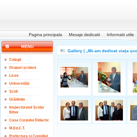
Pagina principala
Mesaje dedicatii
Informatii utile
MENU
Gallery | „Mi-am dedicat viața șco
Colegii
Grupuri școlare
Licee
Universități
Școli
Grădinițe
Inspectoratul Școlar
Bihor
Casa Corpului Didactic
M.Ed.C.T.
Prefectura și Consiliul