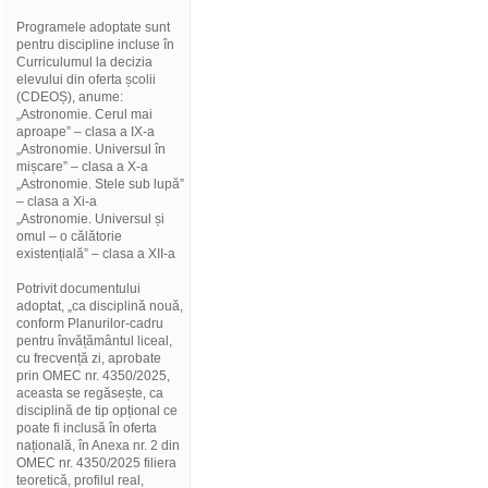
Programele adoptate sunt
pentru discipline incluse în
Curriculumul la decizia
elevului din oferta școlii
(CDEOȘ), anume:
„Astronomie. Cerul mai
aproape” – clasa a IX-a
„Astronomie. Universul în
mișcare” – clasa a X-a
„Astronomie. Stele sub lupă”
– clasa a Xi-a
„Astronomie. Universul și
omul – o călătorie
existențială” – clasa a XII-a
Potrivit documentului
adoptat, „ca disciplină nouă,
conform Planurilor-cadru
pentru învățământul liceal,
cu frecvență zi, aprobate
prin OMEC nr. 4350/2025,
aceasta se regăsește, ca
disciplină de tip opțional ce
poate fi inclusă în oferta
națională, în Anexa nr. 2 din
OMEC nr. 4350/2025 filiera
teoretică, profilul real,