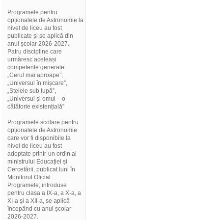
Programele pentru
opționalele de Astronomie la
nivel de liceu au fost
publicate și se aplică din
anul școlar 2026-2027.
Patru discipline care
urmăresc aceleași
competențe generale:
„Cerul mai aproape”,
„Universul în mișcare”,
„Stelele sub lupă”,
„Universul și omul – o
călătorie existențială”
Programele școlare pentru
opționalele de Astronomie
care vor fi disponibile la
nivel de liceu au fost
adoptate printr-un ordin al
ministrului Educației și
Cercetării, publicat luni în
Monitorul Oficial.
Programele, introduse
pentru clasa a IX-a, a X-a, a
XI-a și a XII-a, se aplică
începând cu anul școlar
2026-2027.