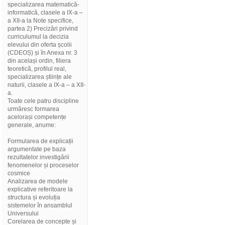
specializarea matematică-
informatică, clasele a IX-a –
a XII-a la Note specifice,
partea 2) Precizări privind
curriculumul la decizia
elevului din oferta școlii
(CDEOȘ) și în Anexa nr. 3
din același ordin, filiera
teoretică, profilul real,
specializarea științe ale
naturii, clasele a IX-a – a XII-
a.
Toate cele patru discipline
urmăresc formarea
acelorași competențe
generale, anume:
Formularea de explicații
argumentate pe baza
rezultatelor investigării
fenomenelor și proceselor
cosmice
Analizarea de modele
explicative referitoare la
structura și evoluția
sistemelor în ansamblul
Universului
Corelarea de concepte și