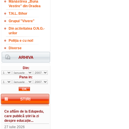
Mănăstirea ,,Buna
Vestire" din Oradea
T.N.L. Bihor
Grupul "Vivere"
Din activitatea O.N.G.-
urilor
Poliția e cu noi!
Diverse
ARHIVA
Din:
Pana in:
STIRI
Ce aflăm de la Edupedu,
care publică știri la zi
despre educație...
27 iulie 2026